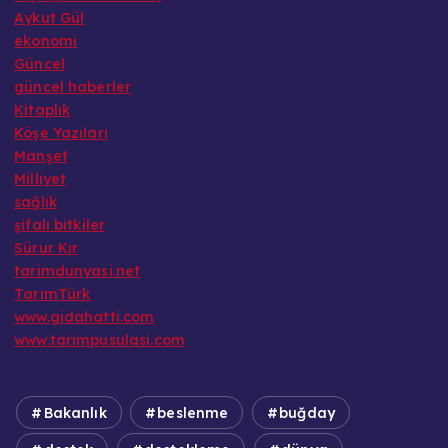
Aykut Gül
ekonomi
Güncel
güncel haberler
Kitaplık
Köşe Yazıları
Manşet
Milliyet
sağlık
şifalı bitkiler
Sürur Kır
tarimdunyasi.net
TarımTürk
www.gidahatti.com
www.tarimpusulasi.com
Bakanlık
beslenme
buğday