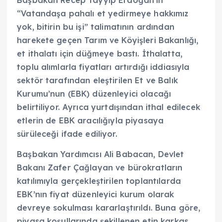
Başbakan Recep Tayyip Erdoğan’ın
“Vatandaşa pahalı et yedirmeye hakkımız
yok, bitirin bu işi” talimatının ardından
harekete geçen Tarım ve Köyişleri Bakanlığı,
et ithalatı için düğmeye bastı. İthalatta,
toplu alımlarla fiyatları artırdığı iddiasıyla
sektör tarafından eleştirilen Et ve Balık
Kurumu’nun (EBK) düzenleyici olacağı
belirtiliyor. Ayrıca yurtdışından ithal edilecek
etlerin de EBK aracılığıyla piyasaya
sürüleceği ifade ediliyor.
Başbakan Yardımcısı Ali Babacan, Devlet
Bakanı Zafer Çağlayan ve bürokratların
katılımıyla gerçekleştirilen toplantılarda
EBK’nın fiyat düzenleyici kurum olarak
devreye sokulması kararlaştırıldı. Buna göre,
piyasa koşullarında şekillenen etin karkas