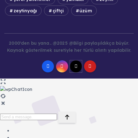
zeytinyağı
çiftçi
üzüm
2000'den bu yana.. @2025 @Bilgi paylaşıldıkça büyür.
Kaynak gösterilmek suretiyle her türlü alıntı yapılabilir.