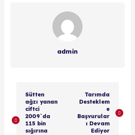
admin
Y
Sütten
Tarımda
a
ağzı yanan
Desteklem
ciftci
e
z
2009`da
Başvurular
115 bin
ı Devam
ı
sığırına
Ediyor