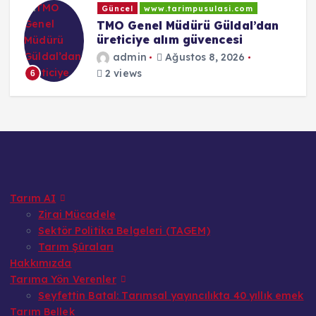
Güncel
www.tarimpusulasi.com
TMO Genel Müdürü Güldal’dan
üreticiye alım güvencesi
admin
Ağustos 8, 2026
2 views
6
Tarım AI
Zirai Mücadele
Sektör Politika Belgeleri (TAGEM)
Tarım Şûraları
Hakkımızda
Tarıma Yön Verenler
Seyfettin Batal: Tarımsal yayıncılıkta 40 yıllık emek
Tarım Bellek