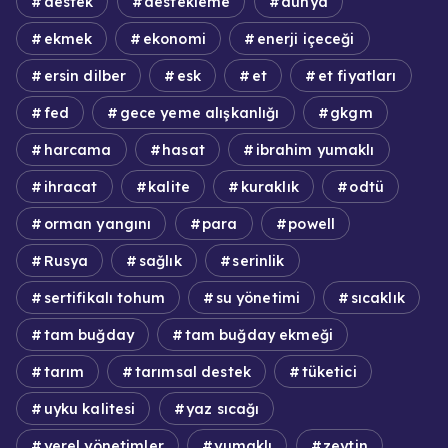
destek
destekleme
dünya
ekmek
ekonomi
enerji içeceği
ersin dilber
esk
et
et fiyatları
fed
gece yeme alışkanlığı
gkgm
harcama
hasat
ibrahim yumaklı
ihracat
kalite
kuraklık
odtü
orman yangını
para
powell
Rusya
sağlık
serinlik
sertifikalı tohum
su yönetimi
sıcaklık
tam buğday
tam buğday ekmeği
tarım
tarımsal destek
tüketici
uyku kalitesi
yaz sıcağı
yerel yönetimler
yumaklı
zeytin