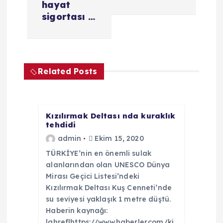
hayat
g
sigortası …
e
z
Related Posts
i
n
Kızılırmak Deltası nda kuraklık
tehdidi
m
admin
Ekim 15, 2020
TÜRKİYE’nin en önemli sulak
e
alanlarından olan UNESCO Dünya
Mirası Geçici Listesi’ndeki
s
Kızılırmak Deltası Kuş Cenneti’nde
su seviyesi yaklaşık 1 metre düştü.
i
Haberin kaynağı:
|ahref|https://www.haberler.com/ki