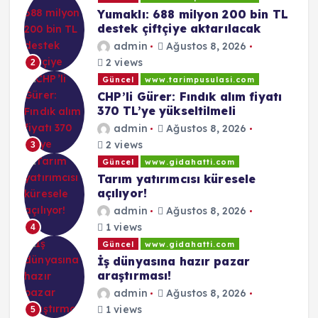
Yumaklı: 688 milyon 200 bin TL
destek çiftçiye aktarılacak
admin
Ağustos 8, 2026
2 views
2
Güncel
www.tarimpusulasi.com
CHP’li Gürer: Fındık alım fiyatı
370 TL’ye yükseltilmeli
admin
Ağustos 8, 2026
2 views
3
Güncel
www.gidahatti.com
Tarım yatırımcısı küresele
açılıyor!
admin
Ağustos 8, 2026
1 views
4
Güncel
www.gidahatti.com
İş dünyasına hazır pazar
araştırması!
admin
Ağustos 8, 2026
1 views
5