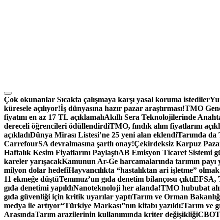
Çok okunanlar
Sıcakta çalışmaya karşı yasal koruma istediler
Yum
küresele açılıyor!
İş dünyasına hazır pazar araştırması!
TMO Genel
fiyatını en az 17 TL açıklamalı
Akıllı Sera Teknolojilerinde Anah
dereceli öğrencileri ödüllendirdi
TMO, fındık alım fiyatlarını açık
açıkladı
Dünya Mirası Listesi’ne 25 yeni alan eklendi
Tarımda da T
CarrefourSA devralmasına şartlı onay!
Çekirdeksiz Karpuz Paza
Haftalık Kesim Fiyatlarını Paylaştı
AB Emisyon Ticaret Sistemi g
kareler yarışacak
Kamunun Ar-Ge harcamalarında tarımın payı 
milyon dolar hedefi
Hayvancılıkta “hastalıktan ari işletme” olmak 
11 ekmeğe düştü
Temmuz’un gıda denetim bilançosu çıktı
EFSA, T
gıda denetimi yapıldı
Nanoteknoloji her alanda!
TMO hububat alım
gıda güvenliği için kritik uyarılar yaptı
Tarım ve Orman Bakanlığı
medya ile artıyor
“Türkiye Markası”nın kitabı yazıldı!
Tarım ve gı
Arasında
Tarım arazilerinin kullanımında kriter değişikliği
CBOT: 