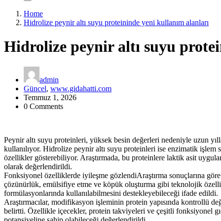
Home
Hidrolize peynir altı suyu proteininde yeni kullanım alanları
Hidrolize peynir altı suyu prote
admin
Güncel
,
www.gidahatti.com
Temmuz 1, 2026
0 Comments
Peynir altı suyu proteinleri, yüksek besin değerleri nedeniyle uzun y
kullanılıyor. Hidrolize peynir altı suyu proteinleri ise enzimatik işlem
özellikler gösterebiliyor. Araştırmada, bu proteinlere laktik asit uygula
olarak değerlendirildi.
Fonksiyonel özelliklerde iyileşme gözlendiAraştırma sonuçlarına göre l
çözünürlük, emülsifiye etme ve köpük oluşturma gibi teknolojik özellikl
formülasyonlarında kullanılabilmesini destekleyebileceği ifade edildi.
Araştırmacılar, modifikasyon işleminin protein yapısında kontrollü de
belirtti. Özellikle içecekler, protein takviyeleri ve çeşitli fonksiyone
potansiyeline sahip olabileceği değerlendirildi.