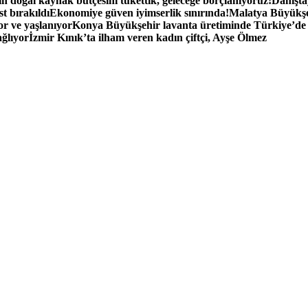
n doğal kaynak bütçesini tükettik, geleceğe borçlanıyoruz!
Danışta
t bırakıldı
Ekonomiye güven iyimserlik sınırında!
Malatya Büyükşe
r ve yaşlanıyor
Konya Büyükşehir lavanta üretiminde Türkiye’de 5.
ağlıyor
İzmir Kınık’ta ilham veren kadın çiftçi, Ayşe Ölmez