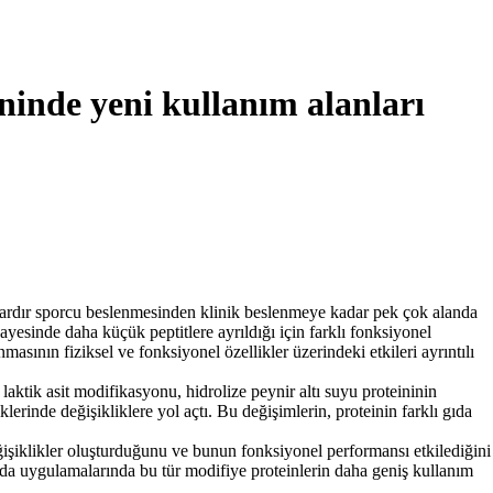
ininde yeni kullanım alanları
ıllardır sporcu beslenmesinden klinik beslenmeye kadar pek çok alanda
 sayesinde daha küçük peptitlere ayrıldığı için farklı fonksiyonel
nmasının fiziksel ve fonksiyonel özellikler üzerindeki etkileri ayrıntılı
aktik asit modifikasyonu, hidrolize peynir altı suyu proteininin
erinde değişikliklere yol açtı. Bu değişimlerin, proteinin farklı gıda
ğişiklikler oluşturduğunu ve bunun fonksiyonel performansı etkilediğini
l gıda uygulamalarında bu tür modifiye proteinlerin daha geniş kullanım