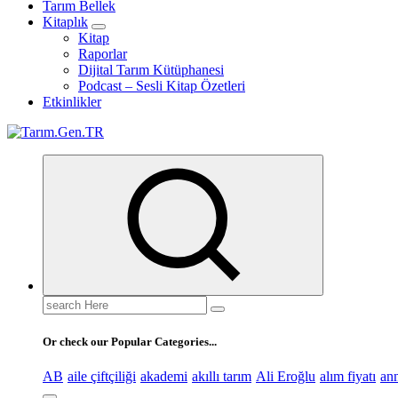
Tarım Bellek
Kitaplık
Kitap
Raporlar
Dijital Tarım Kütüphanesi
Podcast – Sesli Kitap Özetleri
Etkinlikler
Türk Tarımının İnternetteki Adresi
Search
for:
Or check our Popular Categories...
AB
aile çiftçiliği
akademi
akıllı tarım
Ali Eroğlu
alım fiyatı
an