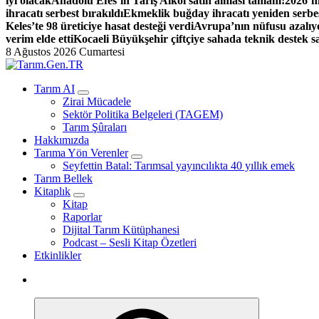
iyi olacak
Anadolu Efes’in Tariş Alkol satın alması tamam!
2026’nı
ihracatı serbest bırakıldı
Ekmeklik buğday ihracatı yeniden serbes
Keles’te 98 üreticiye hasat desteği verdi
Avrupa’nın nüfusu azalıyo
verim elde etti
Kocaeli Büyükşehir çiftçiye sahada teknik destek s
8 Ağustos 2026 Cumartesi
Türk Tarımının İnternetteki Adresi
Tarım AI
Zirai Mücadele
Sektör Politika Belgeleri (TAGEM)
Tarım Şûraları
Hakkımızda
Tarıma Yön Verenler
Seyfettin Batal: Tarımsal yayıncılıkta 40 yıllık emek
Tarım Bellek
Kitaplık
Kitap
Raporlar
Dijital Tarım Kütüphanesi
Podcast – Sesli Kitap Özetleri
Etkinlikler