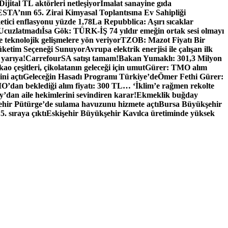
Dijital TL aktörleri netleşiyor
İmalat sanayine gıda
TA’nın 65. Zirai Kimyasal Toplantısına Ev Sahipliği
tici enflasyonu yüzde 1,78
La Repubblica: Aşırı sıcaklar
 Ucuzlatmadı
İsa Gök: TÜRK-İŞ 74 yıldır emeğin ortak sesi olmayı
e teknolojik gelişmelere yön veriyor
TZOB: Mazot Fiyatı Bir
üketim Seçeneği Sunuyor
Avrupa elektrik enerjisi ile çalışan ilk
 yarıya!
CarrefourSA satışı tamam!
Bakan Yumaklı: 301,3 Milyon
ao çeşitleri, çikolatanın geleceği için umut
Gürer: TMO alım
ni açtı
Geleceğin Hasadı Programı Türkiye’de
Ömer Fethi Gürer:
O’dan beklediği alım fiyatı: 300 TL… ‘İklim’e rağmen rekolte
y’dan aile hekimlerini sevindiren karar!
Ekmeklik buğday
hir Pütürge’de sulama havuzunu hizmete açtı
Bursa Büyükşehir
 sıraya çıktı
Eskişehir Büyükşehir Kavılca üretiminde yüksek