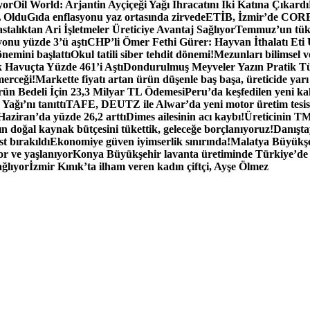
yor
Oil World: Arjantin Ayçiçeği Yağı İhracatını İki Katına Çıkardı
L Oldu
Gıda enflasyonu yaz ortasında zirvede
ETİB, İzmir’de CORES
lıktan Ari İşletmeler Üreticiye Avantaj Sağlıyor
Temmuz’un tüke
nu yüzde 3’ü aştı
CHP’li Ömer Fethi Gürer: Hayvan İthalatı Eti
nemini başlattı
Okul tatili siber tehdit dönemi!
Mezunları bilimsel v
 Havuçta Yüzde 461’i Aştı
Dondurulmuş Meyveler Yazın Pratik T
merceği!
Markette fiyatı artan ürün düşenle baş başa, üreticide yarı
 Bedeli İçin 23,3 Milyar TL Ödemesi
Peru’da keşfedilen yeni kak
Yağı’nı tanıttı
TAFE, DEUTZ ile Alwar’da yeni motor üretim tesisi
 Haziran’da yüzde 26,2 arttı
Dimes ailesinin acı kaybı!
Üreticinin TM
n doğal kaynak bütçesini tükettik, geleceğe borçlanıyoruz!
Danışta
t bırakıldı
Ekonomiye güven iyimserlik sınırında!
Malatya Büyükşe
r ve yaşlanıyor
Konya Büyükşehir lavanta üretiminde Türkiye’de 5.
ağlıyor
İzmir Kınık’ta ilham veren kadın çiftçi, Ayşe Ölmez