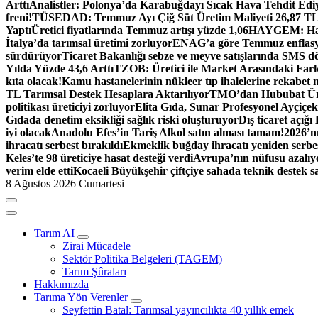
Arttı
Analistler: Polonya’da Karabuğdayı Sıcak Hava Tehdit Edi
freni!
TÜSEDAD: Temmuz Ayı Çiğ Süt Üretim Maliyeti 26,87 T
Yaptı
Üretici fiyatlarında Temmuz artışı yüzde 1,06
HAYGEM: Hasta
İtalya’da tarımsal üretimi zorluyor
ENAG’a göre Temmuz enflasyo
sürdürüyor
Ticaret Bakanlığı sebze ve meyve satışlarında SMS dö
Yılda Yüzde 43,6 Arttı
TZOB: Üretici ile Market Arasındaki Fark
kıta olacak!
Kamu hastanelerinin nükleer tıp ihalelerine rekabet 
TL Tarımsal Destek Hesaplara Aktarılıyor
TMO’dan Hububat Ürün
politikası üreticiyi zorluyor
Elita Gıda, Sunar Profesyonel Ayçiçek 
Gıdada denetim eksikliği sağlık riski oluşturuyor
Dış ticaret açığı
iyi olacak
Anadolu Efes’in Tariş Alkol satın alması tamam!
2026’nı
ihracatı serbest bırakıldı
Ekmeklik buğday ihracatı yeniden serbes
Keles’te 98 üreticiye hasat desteği verdi
Avrupa’nın nüfusu azalıyo
verim elde etti
Kocaeli Büyükşehir çiftçiye sahada teknik destek s
8 Ağustos 2026 Cumartesi
Tarım AI
Zirai Mücadele
Sektör Politika Belgeleri (TAGEM)
Tarım Şûraları
Hakkımızda
Tarıma Yön Verenler
Seyfettin Batal: Tarımsal yayıncılıkta 40 yıllık emek