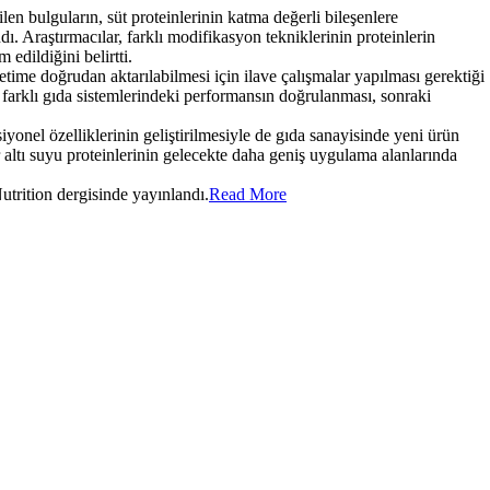
len bulguların, süt proteinlerinin katma değerli bileşenlere
ı. Araştırmacılar, farklı modifikasyon tekniklerinin proteinlerin
edildiğini belirtti.
retime doğrudan aktarılabilmesi için ilave çalışmalar yapılması gerektiği
ve farklı gıda sistemlerindeki performansın doğrulanması, sonraki
siyonel özelliklerinin geliştirilmesiyle de gıda sanayisinde yeni ürün
r altı suyu proteinlerinin gelecekte daha geniş uygulama alanlarında
trition dergisinde yayınlandı.
Read More