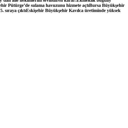
y’dan aile hekimlerini sevindiren karar!
Ekmeklik buğday
hir Pütürge’de sulama havuzunu hizmete açtı
Bursa Büyükşehir
 sıraya çıktı
Eskişehir Büyükşehir Kavılca üretiminde yüksek