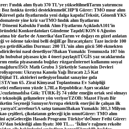
er: Fındık alım fiyatı 370 TL’ye yükseltilmeli
Tarım yatırımcısı
oz fıstıkta üretici desteklenmeli
CHP’li Gürer: TMO mısır alım
Küresel gıda fiyatlarında yeni dalga kapıda!
Teksüt, Gönenli YKS
 domateste yine kriz var
TMO fındık alım fiyatlarını
Dönemi Kabuklu Fındık Alım Fiyatlarını Açıkladı
A101’in
ründeki Konkordatoları Gündeme Taşıdı
UKON 6 Ağustos
catına bir darbe de Amerika’dan
Tarım ve doğayı en güzel anlatan
eği ve ödeme takvimi belli değil
Ege İhracatçıları: Taze incirde 100
aya getirdi
Kadim Durmaz: 200 TL’nin alım gücü 500 ekmekten
iricilerini nasıl denetliyor?
Bakan Yumaklı: Temmuzda 107 bin
u hububat piyasası için 4 öneri paylaştı
TÜGİS yaz sıcaklarında
rım emtia piyasasında buğday rüzgarı
İnternet kullanımı sosyal
 mağduru!
İSO: Matlı Grubu 3 Şirketiyle Sanayinin Devleri
oliyaprom: Ukrayna Kanola Yağı İhracatı 2,5 Kat
Dijital TL aktörleri netleşiyor
İmalat sanayine gıda
TA’nın 65. Zirai Kimyasal Toplantısına Ev Sahipliği
tici enflasyonu yüzde 1,78
La Repubblica: Aşırı sıcaklar
 Ucuzlatmadı
İsa Gök: TÜRK-İŞ 74 yıldır emeğin ortak sesi olmayı
e teknolojik gelişmelere yön veriyor
TZOB: Mazot Fiyatı Bir
üketim Seçeneği Sunuyor
Avrupa elektrik enerjisi ile çalışan ilk
 yarıya!
CarrefourSA satışı tamam!
Bakan Yumaklı: 301,3 Milyon
ao çeşitleri, çikolatanın geleceği için umut
Gürer: TMO alım
ni açtı
Geleceğin Hasadı Programı Türkiye’de
Ömer Fethi Gürer:
O’dan beklediği alım fiyatı: 300 TL… ‘İklim’e rağmen rekolte