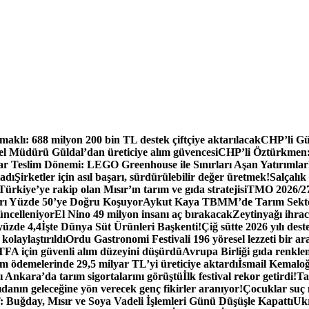
aklı: 688 milyon 200 bin TL destek çiftçiye aktarılacak
CHP’li Gür
 Müdürü Güldal’dan üreticiye alım güvencesi
CHP’li Öztürkmen: B
tar Teslim Dönemi: LEGO Greenhouse ile Sınırları Aşan Yatırımlar
ladı
Şirketler için asıl başarı, sürdürülebilir değer üretmek!
Salçalık
ürkiye’ye rakip olan Mısır’ın tarım ve gıda stratejisi
TMO 2026/27 
rı Yüzde 50’ye Doğru Koşuyor
Aykut Kaya TBMM’de Tarım Sektö
üncelleniyor
El Nino 49 milyon insanı aç bırakacak
Zeytinyağı ihra
yüzde 4,4
İşte Dünya Süt Ürünleri Başkenti!
Çiğ sütte 2026 yılı dest
kolaylaştırıldı
Ordu Gastronomi Festivali 196 yöresel lezzeti bir ar
FA için güvenli alım düzeyini düşürdü
Avrupa Birliği gıda renklend
 ödemelerinde 29,5 milyar TL’yi üreticiye aktardı
İsmail Kemaloğl
 Ankara’da tarım sigortalarını görüştü
İlk festival rekor getirdi!
Ta
danın geleceğine yön verecek genç fikirler aranıyor!
Çocuklar suç
Buğday, Mısır ve Soya Vadeli İşlemleri Günü Düşüşle Kapattı
Ukr