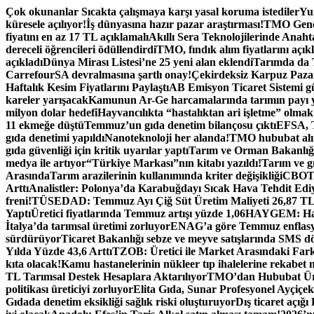
İçeriğe
Çok okunanlar
Sıcakta çalışmaya karşı yasal koruma istediler
Yum
atla
küresele açılıyor!
İş dünyasına hazır pazar araştırması!
TMO Genel
fiyatını en az 17 TL açıklamalı
Akıllı Sera Teknolojilerinde Anah
dereceli öğrencileri ödüllendirdi
TMO, fındık alım fiyatlarını açık
açıkladı
Dünya Mirası Listesi’ne 25 yeni alan eklendi
Tarımda da T
CarrefourSA devralmasına şartlı onay!
Çekirdeksiz Karpuz Paza
Haftalık Kesim Fiyatlarını Paylaştı
AB Emisyon Ticaret Sistemi g
kareler yarışacak
Kamunun Ar-Ge harcamalarında tarımın payı 
milyon dolar hedefi
Hayvancılıkta “hastalıktan ari işletme” olmak 
11 ekmeğe düştü
Temmuz’un gıda denetim bilançosu çıktı
EFSA, T
gıda denetimi yapıldı
Nanoteknoloji her alanda!
TMO hububat alım
gıda güvenliği için kritik uyarılar yaptı
Tarım ve Orman Bakanlığı
medya ile artıyor
“Türkiye Markası”nın kitabı yazıldı!
Tarım ve gı
Arasında
Tarım arazilerinin kullanımında kriter değişikliği
CBOT: 
Arttı
Analistler: Polonya’da Karabuğdayı Sıcak Hava Tehdit Edi
freni!
TÜSEDAD: Temmuz Ayı Çiğ Süt Üretim Maliyeti 26,87 T
Yaptı
Üretici fiyatlarında Temmuz artışı yüzde 1,06
HAYGEM: Hasta
İtalya’da tarımsal üretimi zorluyor
ENAG’a göre Temmuz enflasyo
sürdürüyor
Ticaret Bakanlığı sebze ve meyve satışlarında SMS dö
Yılda Yüzde 43,6 Arttı
TZOB: Üretici ile Market Arasındaki Fark
kıta olacak!
Kamu hastanelerinin nükleer tıp ihalelerine rekabet 
TL Tarımsal Destek Hesaplara Aktarılıyor
TMO’dan Hububat Ürün
politikası üreticiyi zorluyor
Elita Gıda, Sunar Profesyonel Ayçiçek 
Gıdada denetim eksikliği sağlık riski oluşturuyor
Dış ticaret açığı