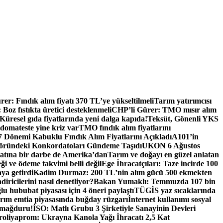
er: Fındık alım fiyatı 370 TL’ye yükseltilmeli
Tarım yatırımcısı
oz fıstıkta üretici desteklenmeli
CHP’li Gürer: TMO mısır alım
Küresel gıda fiyatlarında yeni dalga kapıda!
Teksüt, Gönenli YKS
 domateste yine kriz var
TMO fındık alım fiyatlarını
Dönemi Kabuklu Fındık Alım Fiyatlarını Açıkladı
A101’in
ründeki Konkordatoları Gündeme Taşıdı
UKON 6 Ağustos
catına bir darbe de Amerika’dan
Tarım ve doğayı en güzel anlatan
eği ve ödeme takvimi belli değil
Ege İhracatçıları: Taze incirde 100
aya getirdi
Kadim Durmaz: 200 TL’nin alım gücü 500 ekmekten
iricilerini nasıl denetliyor?
Bakan Yumaklı: Temmuzda 107 bin
u hububat piyasası için 4 öneri paylaştı
TÜGİS yaz sıcaklarında
rım emtia piyasasında buğday rüzgarı
İnternet kullanımı sosyal
 mağduru!
İSO: Matlı Grubu 3 Şirketiyle Sanayinin Devleri
oliyaprom: Ukrayna Kanola Yağı İhracatı 2,5 Kat