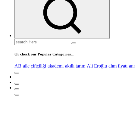
Search
for:
Or check our Popular Categories...
AB
aile çiftçiliği
akademi
akıllı tarım
Ali Eroğlu
alım fiyatı
an