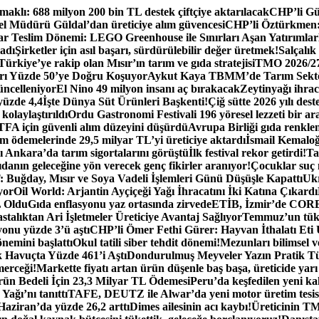
aklı: 688 milyon 200 bin TL destek çiftçiye aktarılacak
CHP’li Gür
 Müdürü Güldal’dan üreticiye alım güvencesi
CHP’li Öztürkmen: B
tar Teslim Dönemi: LEGO Greenhouse ile Sınırları Aşan Yatırımlar
ladı
Şirketler için asıl başarı, sürdürülebilir değer üretmek!
Salçalık
ürkiye’ye rakip olan Mısır’ın tarım ve gıda stratejisi
TMO 2026/27 
rı Yüzde 50’ye Doğru Koşuyor
Aykut Kaya TBMM’de Tarım Sektö
üncelleniyor
El Nino 49 milyon insanı aç bırakacak
Zeytinyağı ihra
yüzde 4,4
İşte Dünya Süt Ürünleri Başkenti!
Çiğ sütte 2026 yılı dest
kolaylaştırıldı
Ordu Gastronomi Festivali 196 yöresel lezzeti bir ar
FA için güvenli alım düzeyini düşürdü
Avrupa Birliği gıda renklend
 ödemelerinde 29,5 milyar TL’yi üreticiye aktardı
İsmail Kemaloğl
 Ankara’da tarım sigortalarını görüştü
İlk festival rekor getirdi!
Ta
danın geleceğine yön verecek genç fikirler aranıyor!
Çocuklar suç
Buğday, Mısır ve Soya Vadeli İşlemleri Günü Düşüşle Kapattı
Ukr
yor
Oil World: Arjantin Ayçiçeği Yağı İhracatını İki Katına Çıkardı
L Oldu
Gıda enflasyonu yaz ortasında zirvede
ETİB, İzmir’de CORES
lıktan Ari İşletmeler Üreticiye Avantaj Sağlıyor
Temmuz’un tüke
nu yüzde 3’ü aştı
CHP’li Ömer Fethi Gürer: Hayvan İthalatı Eti
nemini başlattı
Okul tatili siber tehdit dönemi!
Mezunları bilimsel v
 Havuçta Yüzde 461’i Aştı
Dondurulmuş Meyveler Yazın Pratik T
merceği!
Markette fiyatı artan ürün düşenle baş başa, üreticide yarı
 Bedeli İçin 23,3 Milyar TL Ödemesi
Peru’da keşfedilen yeni kak
Yağı’nı tanıttı
TAFE, DEUTZ ile Alwar’da yeni motor üretim tesisi
 Haziran’da yüzde 26,2 arttı
Dimes ailesinin acı kaybı!
Üreticinin TM