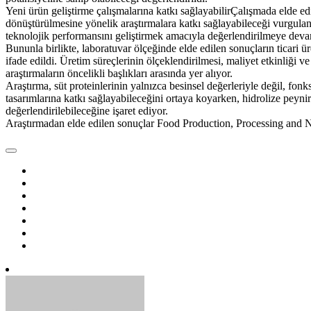
Yeni ürün geliştirme çalışmalarına katkı sağlayabilirÇalışmada elde edi
dönüştürülmesine yönelik araştırmalara katkı sağlayabileceği vurguland
teknolojik performansını geliştirmek amacıyla değerlendirilmeye devam 
Bununla birlikte, laboratuvar ölçeğinde elde edilen sonuçların ticari ü
ifade edildi. Üretim süreçlerinin ölçeklendirilmesi, maliyet etkinliği 
araştırmaların öncelikli başlıkları arasında yer alıyor.
Araştırma, süt proteinlerinin yalnızca besinsel değerleriyle değil, fonk
tasarımlarına katkı sağlayabileceğini ortaya koyarken, hidrolize peyni
değerlendirilebileceğine işaret ediyor.
Araştırmadan elde edilen sonuçlar Food Production, Processing and Nu