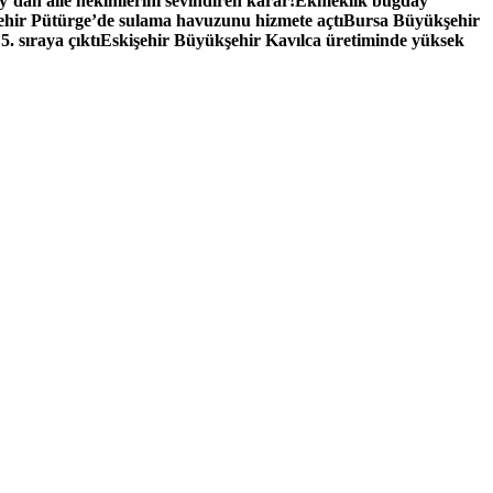
y’dan aile hekimlerini sevindiren karar!
Ekmeklik buğday
hir Pütürge’de sulama havuzunu hizmete açtı
Bursa Büyükşehir
 sıraya çıktı
Eskişehir Büyükşehir Kavılca üretiminde yüksek