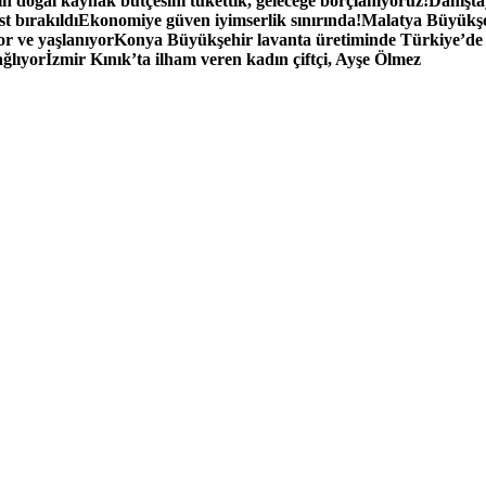
n doğal kaynak bütçesini tükettik, geleceğe borçlanıyoruz!
Danışta
t bırakıldı
Ekonomiye güven iyimserlik sınırında!
Malatya Büyükşe
r ve yaşlanıyor
Konya Büyükşehir lavanta üretiminde Türkiye’de 5.
ağlıyor
İzmir Kınık’ta ilham veren kadın çiftçi, Ayşe Ölmez