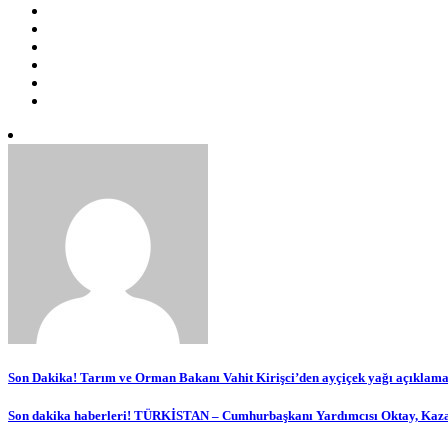
Yazı
Son Dakika! Tarım ve Orman Bakanı Vahit Kirişci’den ayçiçek yağı açıklamas
gezinmesi
Son dakika haberleri! TÜRKİSTAN – Cumhurbaşkanı Yardımcısı Oktay, Kazaki