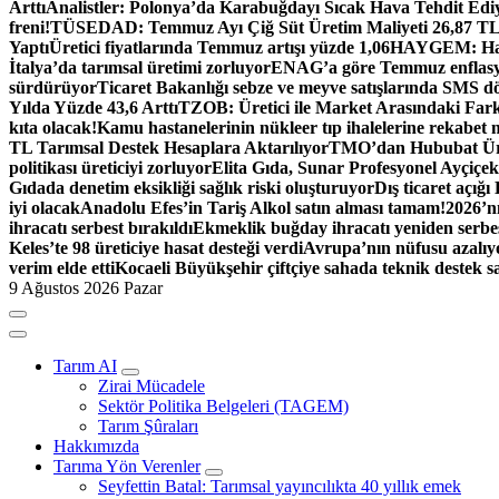
Arttı
Analistler: Polonya’da Karabuğdayı Sıcak Hava Tehdit Edi
freni!
TÜSEDAD: Temmuz Ayı Çiğ Süt Üretim Maliyeti 26,87 T
Yaptı
Üretici fiyatlarında Temmuz artışı yüzde 1,06
HAYGEM: Hasta
İtalya’da tarımsal üretimi zorluyor
ENAG’a göre Temmuz enflasyo
sürdürüyor
Ticaret Bakanlığı sebze ve meyve satışlarında SMS dö
Yılda Yüzde 43,6 Arttı
TZOB: Üretici ile Market Arasındaki Fark
kıta olacak!
Kamu hastanelerinin nükleer tıp ihalelerine rekabet 
TL Tarımsal Destek Hesaplara Aktarılıyor
TMO’dan Hububat Ürün
politikası üreticiyi zorluyor
Elita Gıda, Sunar Profesyonel Ayçiçek 
Gıdada denetim eksikliği sağlık riski oluşturuyor
Dış ticaret açığı
iyi olacak
Anadolu Efes’in Tariş Alkol satın alması tamam!
2026’nı
ihracatı serbest bırakıldı
Ekmeklik buğday ihracatı yeniden serbes
Keles’te 98 üreticiye hasat desteği verdi
Avrupa’nın nüfusu azalıyo
verim elde etti
Kocaeli Büyükşehir çiftçiye sahada teknik destek s
9 Ağustos 2026 Pazar
Tarım AI
Zirai Mücadele
Sektör Politika Belgeleri (TAGEM)
Tarım Şûraları
Hakkımızda
Tarıma Yön Verenler
Seyfettin Batal: Tarımsal yayıncılıkta 40 yıllık emek