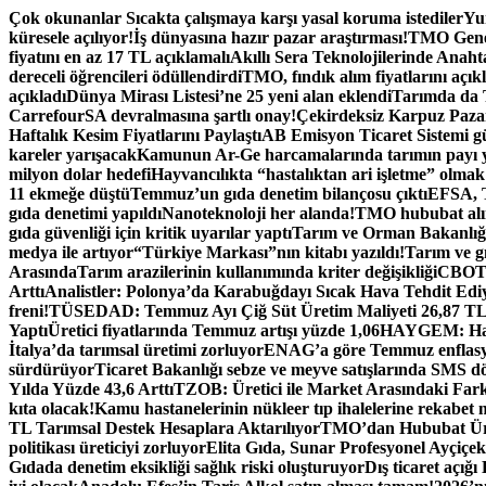
İçeriğe
Çok okunanlar
Sıcakta çalışmaya karşı yasal koruma istediler
Yum
atla
küresele açılıyor!
İş dünyasına hazır pazar araştırması!
TMO Genel
fiyatını en az 17 TL açıklamalı
Akıllı Sera Teknolojilerinde Anah
dereceli öğrencileri ödüllendirdi
TMO, fındık alım fiyatlarını açık
açıkladı
Dünya Mirası Listesi’ne 25 yeni alan eklendi
Tarımda da T
CarrefourSA devralmasına şartlı onay!
Çekirdeksiz Karpuz Paza
Haftalık Kesim Fiyatlarını Paylaştı
AB Emisyon Ticaret Sistemi g
kareler yarışacak
Kamunun Ar-Ge harcamalarında tarımın payı 
milyon dolar hedefi
Hayvancılıkta “hastalıktan ari işletme” olmak 
11 ekmeğe düştü
Temmuz’un gıda denetim bilançosu çıktı
EFSA, T
gıda denetimi yapıldı
Nanoteknoloji her alanda!
TMO hububat alım
gıda güvenliği için kritik uyarılar yaptı
Tarım ve Orman Bakanlığı
medya ile artıyor
“Türkiye Markası”nın kitabı yazıldı!
Tarım ve gı
Arasında
Tarım arazilerinin kullanımında kriter değişikliği
CBOT: 
Arttı
Analistler: Polonya’da Karabuğdayı Sıcak Hava Tehdit Edi
freni!
TÜSEDAD: Temmuz Ayı Çiğ Süt Üretim Maliyeti 26,87 T
Yaptı
Üretici fiyatlarında Temmuz artışı yüzde 1,06
HAYGEM: Hasta
İtalya’da tarımsal üretimi zorluyor
ENAG’a göre Temmuz enflasyo
sürdürüyor
Ticaret Bakanlığı sebze ve meyve satışlarında SMS dö
Yılda Yüzde 43,6 Arttı
TZOB: Üretici ile Market Arasındaki Fark
kıta olacak!
Kamu hastanelerinin nükleer tıp ihalelerine rekabet 
TL Tarımsal Destek Hesaplara Aktarılıyor
TMO’dan Hububat Ürün
politikası üreticiyi zorluyor
Elita Gıda, Sunar Profesyonel Ayçiçek 
Gıdada denetim eksikliği sağlık riski oluşturuyor
Dış ticaret açığı