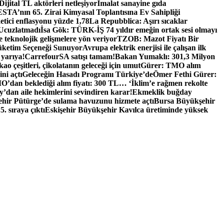
Dijital TL aktörleri netleşiyor
İmalat sanayine gıda
TA’nın 65. Zirai Kimyasal Toplantısına Ev Sahipliği
tici enflasyonu yüzde 1,78
La Repubblica: Aşırı sıcaklar
 Ucuzlatmadı
İsa Gök: TÜRK-İŞ 74 yıldır emeğin ortak sesi olmayı
e teknolojik gelişmelere yön veriyor
TZOB: Mazot Fiyatı Bir
üketim Seçeneği Sunuyor
Avrupa elektrik enerjisi ile çalışan ilk
 yarıya!
CarrefourSA satışı tamam!
Bakan Yumaklı: 301,3 Milyon
ao çeşitleri, çikolatanın geleceği için umut
Gürer: TMO alım
ni açtı
Geleceğin Hasadı Programı Türkiye’de
Ömer Fethi Gürer:
O’dan beklediği alım fiyatı: 300 TL… ‘İklim’e rağmen rekolte
y’dan aile hekimlerini sevindiren karar!
Ekmeklik buğday
hir Pütürge’de sulama havuzunu hizmete açtı
Bursa Büyükşehir
 sıraya çıktı
Eskişehir Büyükşehir Kavılca üretiminde yüksek