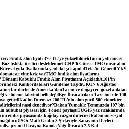
er: Fındık alım fiyatı 370 TL’ye yükseltilmeli
Tarım yatırımcısı
oz fıstıkta üretici desteklenmeli
CHP’li Gürer: TMO mısır alım
Küresel gıda fiyatlarında yeni dalga kapıda!
Teksüt, Gönenli YKS
 domateste yine kriz var
TMO fındık alım fiyatlarını
Dönemi Kabuklu Fındık Alım Fiyatlarını Açıkladı
A101’in
ründeki Konkordatoları Gündeme Taşıdı
UKON 6 Ağustos
catına bir darbe de Amerika’dan
Tarım ve doğayı en güzel anlatan
eği ve ödeme takvimi belli değil
Ege İhracatçıları: Taze incirde 100
aya getirdi
Kadim Durmaz: 200 TL’nin alım gücü 500 ekmekten
iricilerini nasıl denetliyor?
Bakan Yumaklı: Temmuzda 107 bin
u hububat piyasası için 4 öneri paylaştı
TÜGİS yaz sıcaklarında
rım emtia piyasasında buğday rüzgarı
İnternet kullanımı sosyal
 mağduru!
İSO: Matlı Grubu 3 Şirketiyle Sanayinin Devleri
oliyaprom: Ukrayna Kanola Yağı İhracatı 2,5 Kat