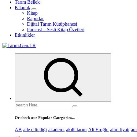
Tarım Bellek
Kitaplık
Kitap
Raporlar
Dijital Tarım Kütüphanesi
Podcast – Sesli Kitap Özetleri
Etkinlikler
Türk Tarımının İnternetteki Adresi
Search
for:
Or check our Popular Categories...
AB
aile çiftçiliği
akademi
akıllı tarım
Ali Eroğlu
alım fiyatı
an