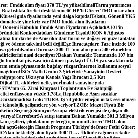
er: Fındık alım fiyatı 370 TL’ye yükseltilmeli
Tarım yatırımcısı
oz fıstıkta üretici desteklenmeli
CHP’li Gürer: TMO mısır alım
Küresel gıda fiyatlarında yeni dalga kapıda!
Teksüt, Gönenli YKS
 domateste yine kriz var
TMO fındık alım fiyatlarını
Dönemi Kabuklu Fındık Alım Fiyatlarını Açıkladı
A101’in
ründeki Konkordatoları Gündeme Taşıdı
UKON 6 Ağustos
catına bir darbe de Amerika’dan
Tarım ve doğayı en güzel anlatan
eği ve ödeme takvimi belli değil
Ege İhracatçıları: Taze incirde 100
aya getirdi
Kadim Durmaz: 200 TL’nin alım gücü 500 ekmekten
iricilerini nasıl denetliyor?
Bakan Yumaklı: Temmuzda 107 bin
u hububat piyasası için 4 öneri paylaştı
TÜGİS yaz sıcaklarında
rım emtia piyasasında buğday rüzgarı
İnternet kullanımı sosyal
 mağduru!
İSO: Matlı Grubu 3 Şirketiyle Sanayinin Devleri
oliyaprom: Ukrayna Kanola Yağı İhracatı 2,5 Kat
Dijital TL aktörleri netleşiyor
İmalat sanayine gıda
TA’nın 65. Zirai Kimyasal Toplantısına Ev Sahipliği
tici enflasyonu yüzde 1,78
La Repubblica: Aşırı sıcaklar
 Ucuzlatmadı
İsa Gök: TÜRK-İŞ 74 yıldır emeğin ortak sesi olmayı
e teknolojik gelişmelere yön veriyor
TZOB: Mazot Fiyatı Bir
üketim Seçeneği Sunuyor
Avrupa elektrik enerjisi ile çalışan ilk
 yarıya!
CarrefourSA satışı tamam!
Bakan Yumaklı: 301,3 Milyon
ao çeşitleri, çikolatanın geleceği için umut
Gürer: TMO alım
ni açtı
Geleceğin Hasadı Programı Türkiye’de
Ömer Fethi Gürer:
O’dan beklediği alım fiyatı: 300 TL… ‘İklim’e rağmen rekolte