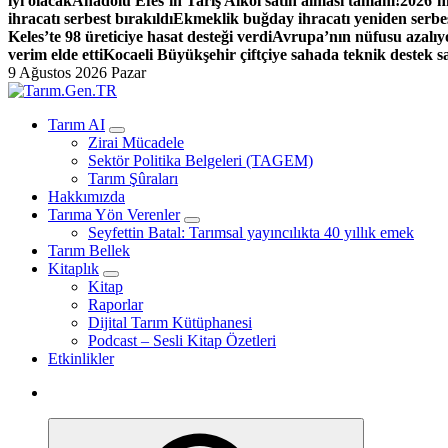
iyi olacak
Anadolu Efes’in Tariş Alkol satın alması tamam!
2026’nı
ihracatı serbest bırakıldı
Ekmeklik buğday ihracatı yeniden serbes
Keles’te 98 üreticiye hasat desteği verdi
Avrupa’nın nüfusu azalıyo
verim elde etti
Kocaeli Büyükşehir çiftçiye sahada teknik destek s
9 Ağustos 2026 Pazar
Türk Tarımının İnternetteki Adresi
Tarım AI
Zirai Mücadele
Sektör Politika Belgeleri (TAGEM)
Tarım Şûraları
Hakkımızda
Tarıma Yön Verenler
Seyfettin Batal: Tarımsal yayıncılıkta 40 yıllık emek
Tarım Bellek
Kitaplık
Kitap
Raporlar
Dijital Tarım Kütüphanesi
Podcast – Sesli Kitap Özetleri
Etkinlikler