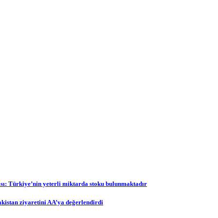
ı: Türkiye’nin yeterli miktarda stoku bulunmaktadır
stan ziyaretini AA’ya değerlendirdi