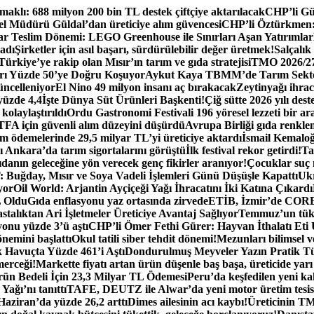
aklı: 688 milyon 200 bin TL destek çiftçiye aktarılacak
CHP’li Gür
 Müdürü Güldal’dan üreticiye alım güvencesi
CHP’li Öztürkmen: B
tar Teslim Dönemi: LEGO Greenhouse ile Sınırları Aşan Yatırımlar
ladı
Şirketler için asıl başarı, sürdürülebilir değer üretmek!
Salçalık
ürkiye’ye rakip olan Mısır’ın tarım ve gıda stratejisi
TMO 2026/27 
rı Yüzde 50’ye Doğru Koşuyor
Aykut Kaya TBMM’de Tarım Sektö
üncelleniyor
El Nino 49 milyon insanı aç bırakacak
Zeytinyağı ihra
yüzde 4,4
İşte Dünya Süt Ürünleri Başkenti!
Çiğ sütte 2026 yılı dest
kolaylaştırıldı
Ordu Gastronomi Festivali 196 yöresel lezzeti bir ar
FA için güvenli alım düzeyini düşürdü
Avrupa Birliği gıda renklend
 ödemelerinde 29,5 milyar TL’yi üreticiye aktardı
İsmail Kemaloğl
 Ankara’da tarım sigortalarını görüştü
İlk festival rekor getirdi!
Ta
danın geleceğine yön verecek genç fikirler aranıyor!
Çocuklar suç
Buğday, Mısır ve Soya Vadeli İşlemleri Günü Düşüşle Kapattı
Ukr
yor
Oil World: Arjantin Ayçiçeği Yağı İhracatını İki Katına Çıkardı
L Oldu
Gıda enflasyonu yaz ortasında zirvede
ETİB, İzmir’de CORES
lıktan Ari İşletmeler Üreticiye Avantaj Sağlıyor
Temmuz’un tüke
nu yüzde 3’ü aştı
CHP’li Ömer Fethi Gürer: Hayvan İthalatı Eti
nemini başlattı
Okul tatili siber tehdit dönemi!
Mezunları bilimsel v
 Havuçta Yüzde 461’i Aştı
Dondurulmuş Meyveler Yazın Pratik T
merceği!
Markette fiyatı artan ürün düşenle baş başa, üreticide yarı
 Bedeli İçin 23,3 Milyar TL Ödemesi
Peru’da keşfedilen yeni kak
Yağı’nı tanıttı
TAFE, DEUTZ ile Alwar’da yeni motor üretim tesisi
 Haziran’da yüzde 26,2 arttı
Dimes ailesinin acı kaybı!
Üreticinin TM