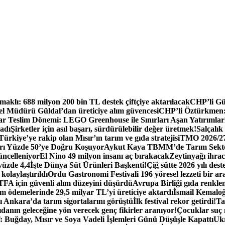
aklı: 688 milyon 200 bin TL destek çiftçiye aktarılacak
CHP’li Gür
 Müdürü Güldal’dan üreticiye alım güvencesi
CHP’li Öztürkmen: B
tar Teslim Dönemi: LEGO Greenhouse ile Sınırları Aşan Yatırımlar
ladı
Şirketler için asıl başarı, sürdürülebilir değer üretmek!
Salçalık
ürkiye’ye rakip olan Mısır’ın tarım ve gıda stratejisi
TMO 2026/27 
rı Yüzde 50’ye Doğru Koşuyor
Aykut Kaya TBMM’de Tarım Sektö
üncelleniyor
El Nino 49 milyon insanı aç bırakacak
Zeytinyağı ihra
yüzde 4,4
İşte Dünya Süt Ürünleri Başkenti!
Çiğ sütte 2026 yılı dest
kolaylaştırıldı
Ordu Gastronomi Festivali 196 yöresel lezzeti bir ar
FA için güvenli alım düzeyini düşürdü
Avrupa Birliği gıda renklend
 ödemelerinde 29,5 milyar TL’yi üreticiye aktardı
İsmail Kemaloğl
 Ankara’da tarım sigortalarını görüştü
İlk festival rekor getirdi!
Ta
danın geleceğine yön verecek genç fikirler aranıyor!
Çocuklar suç
Buğday, Mısır ve Soya Vadeli İşlemleri Günü Düşüşle Kapattı
Ukr