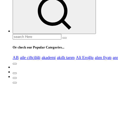
Search
for:
Or check our Popular Categories...
AB
aile çiftçiliği
akademi
akıllı tarım
Ali Eroğlu
alım fiyatı
an