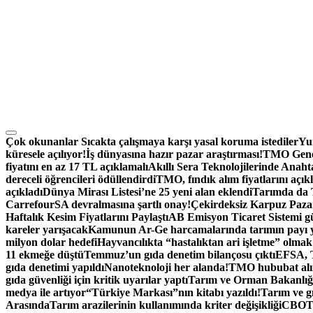
Çok okunanlar
Sıcakta çalışmaya karşı yasal koruma istediler
Yum
küresele açılıyor!
İş dünyasına hazır pazar araştırması!
TMO Genel
fiyatını en az 17 TL açıklamalı
Akıllı Sera Teknolojilerinde Anah
dereceli öğrencileri ödüllendirdi
TMO, fındık alım fiyatlarını açık
açıkladı
Dünya Mirası Listesi’ne 25 yeni alan eklendi
Tarımda da T
CarrefourSA devralmasına şartlı onay!
Çekirdeksiz Karpuz Paza
Haftalık Kesim Fiyatlarını Paylaştı
AB Emisyon Ticaret Sistemi g
kareler yarışacak
Kamunun Ar-Ge harcamalarında tarımın payı 
milyon dolar hedefi
Hayvancılıkta “hastalıktan ari işletme” olmak 
11 ekmeğe düştü
Temmuz’un gıda denetim bilançosu çıktı
EFSA, T
gıda denetimi yapıldı
Nanoteknoloji her alanda!
TMO hububat alım
gıda güvenliği için kritik uyarılar yaptı
Tarım ve Orman Bakanlığı
medya ile artıyor
“Türkiye Markası”nın kitabı yazıldı!
Tarım ve gı
Arasında
Tarım arazilerinin kullanımında kriter değişikliği
CBOT: 