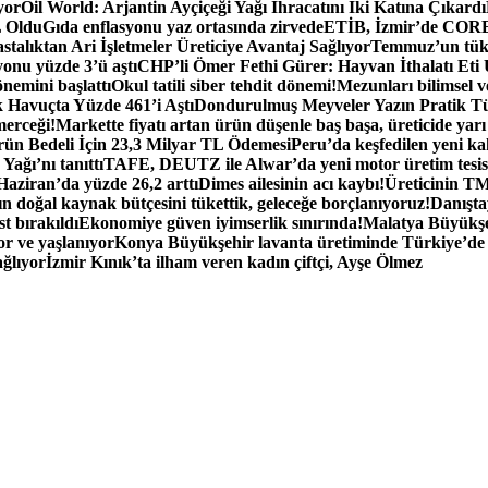
yor
Oil World: Arjantin Ayçiçeği Yağı İhracatını İki Katına Çıkardı
L Oldu
Gıda enflasyonu yaz ortasında zirvede
ETİB, İzmir’de CORES
lıktan Ari İşletmeler Üreticiye Avantaj Sağlıyor
Temmuz’un tüke
nu yüzde 3’ü aştı
CHP’li Ömer Fethi Gürer: Hayvan İthalatı Eti
nemini başlattı
Okul tatili siber tehdit dönemi!
Mezunları bilimsel v
 Havuçta Yüzde 461’i Aştı
Dondurulmuş Meyveler Yazın Pratik T
merceği!
Markette fiyatı artan ürün düşenle baş başa, üreticide yarı
 Bedeli İçin 23,3 Milyar TL Ödemesi
Peru’da keşfedilen yeni kak
Yağı’nı tanıttı
TAFE, DEUTZ ile Alwar’da yeni motor üretim tesisi
 Haziran’da yüzde 26,2 arttı
Dimes ailesinin acı kaybı!
Üreticinin TM
n doğal kaynak bütçesini tükettik, geleceğe borçlanıyoruz!
Danışta
t bırakıldı
Ekonomiye güven iyimserlik sınırında!
Malatya Büyükşe
r ve yaşlanıyor
Konya Büyükşehir lavanta üretiminde Türkiye’de 5.
ağlıyor
İzmir Kınık’ta ilham veren kadın çiftçi, Ayşe Ölmez