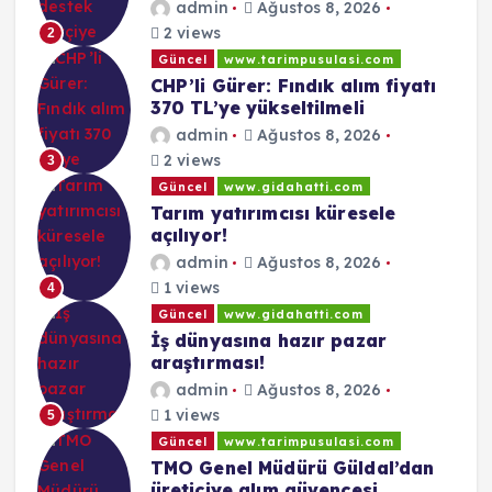
admin
Ağustos 8, 2026
2 views
2
Güncel
www.tarimpusulasi.com
CHP’li Gürer: Fındık alım fiyatı
370 TL’ye yükseltilmeli
admin
Ağustos 8, 2026
2 views
3
Güncel
www.gidahatti.com
Tarım yatırımcısı küresele
açılıyor!
admin
Ağustos 8, 2026
1 views
4
Güncel
www.gidahatti.com
İş dünyasına hazır pazar
araştırması!
admin
Ağustos 8, 2026
1 views
5
Güncel
www.tarimpusulasi.com
TMO Genel Müdürü Güldal’dan
üreticiye alım güvencesi