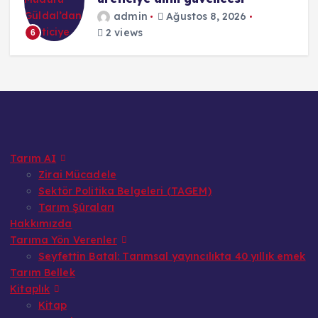
admin
Ağustos 8, 2026
2 views
6
Tarım AI
Zirai Mücadele
Sektör Politika Belgeleri (TAGEM)
Tarım Şûraları
Hakkımızda
Tarıma Yön Verenler
Seyfettin Batal: Tarımsal yayıncılıkta 40 yıllık emek
Tarım Bellek
Kitaplık
Kitap