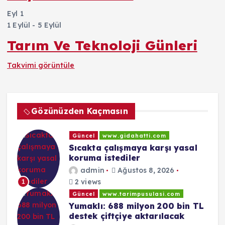
Eyl
1
1 Eylül
-
5 Eylül
Tarım Ve Teknoloji Günleri
Takvimi görüntüle
Gözünüzden Kaçmasın
Güncel
www.gidahatti.com
Sıcakta çalışmaya karşı yasal
koruma istediler
admin
Ağustos 8, 2026
2 views
1
Güncel
www.tarimpusulasi.com
Yumaklı: 688 milyon 200 bin TL
destek çiftçiye aktarılacak