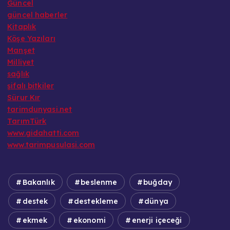
Güncel
güncel haberler
Kitaplık
Köşe Yazıları
Manşet
Milliyet
sağlık
şifalı bitkiler
Sürur Kır
tarimdunyasi.net
TarımTürk
www.gidahatti.com
www.tarimpusulasi.com
Bakanlık
beslenme
buğday
destek
destekleme
dünya
ekmek
ekonomi
enerji içeceği