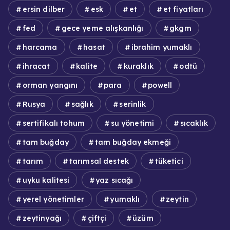
ersin dilber
esk
et
et fiyatları
fed
gece yeme alışkanlığı
gkgm
harcama
hasat
ibrahim yumaklı
ihracat
kalite
kuraklık
odtü
orman yangını
para
powell
Rusya
sağlık
serinlik
sertifikalı tohum
su yönetimi
sıcaklık
tam buğday
tam buğday ekmeği
tarım
tarımsal destek
tüketici
uyku kalitesi
yaz sıcağı
yerel yönetimler
yumaklı
zeytin
zeytinyağı
çiftçi
üzüm