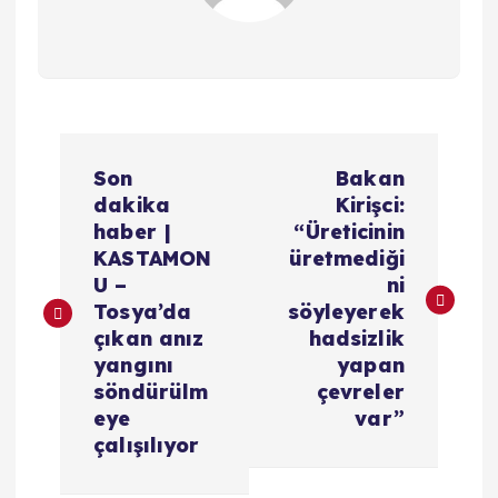
Y
Son
Bakan
a
dakika
Kirişci:
haber |
“Üreticinin
z
KASTAMON
üretmediği
U –
ni
ı
Tosya’da
söyleyerek
çıkan anız
hadsizlik
g
yangını
yapan
söndürülm
çevreler
e
eye
var”
çalışılıyor
z