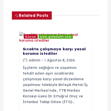
i
Related Posts
n
m
Güncel
www.gidahatti.com
e
Sıcakta çalışmaya karşı yasal
koruma istediler
s
admin
Ağustos 8, 2026
i
İşçilerin sağlığını ve yaşamını
tehdit eden aşırı sıcaklarda
çalışmaya karşı yasal düzenleme
yapılması talebiyle Birleşik Metal-İş
Genel Merkezi’nde, TTB Merkez
Konseyi üyesi Dr. Ertuğrul Oruç ve
İstanbul Tabip Odası (İTO)…