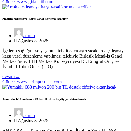
Güncel
www.gidahatti.com
Sıcakta çalışmaya karşı yasal koruma istediler
admin
Ağustos 8, 2026
İşçilerin sağlığını ve yaşamını tehdit eden aşırı sıcaklarda çalışmaya
karşı yasal düzenleme yapılması talebiyle Birleşik Metal-İş Genel
Merkezi’nde, TTB Merkez Konseyi üyesi Dr. Ertuğrul Oruç ve
İstanbul Tabip Odası (İTO)…
devamı...
Güncel
www.tarimpusulasi.com
Yumaklı: 688 milyon 200 bin TL destek çiftçiye aktarılacak
admin
Ağustos 8, 2026
ANKARA — Tarım ve Orman Bakanı İbrahim Yumaklı, 688