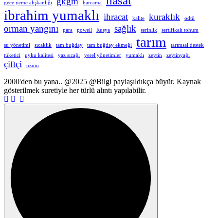
hasat
gkgm
gece yeme alışkanlığı
harcama
ibrahim yumaklı
ihracat
kuraklık
kalite
odtü
orman yangını
sağlık
para
powell
Rusya
serinlik
sertifikalı tohum
tarım
su yönetimi
sıcaklık
tam buğday
tam buğday ekmeği
tarımsal destek
tüketici
uyku kalitesi
yaz sıcağı
yerel yönetimler
yumaklı
zeytin
zeytinyağı
çiftçi
üzüm
2000'den bu yana.. @2025 @Bilgi paylaşıldıkça büyür. Kaynak
gösterilmek suretiyle her türlü alıntı yapılabilir.