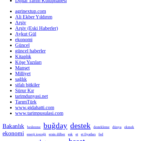
Dijital Tarım Kütüphanesi
agrinextup.com
Ali Ekber Yıldırım
Arşiv
Arşiv (Eski Haberler)
Aykut Gül
ekonomi
Güncel
güncel haberler
Kitaplık
Köşe Yazıları
Manşet
Milliyet
sağlık
şifalı bitkiler
Sürur Kır
tarimdunyasi.net
TarımTürk
www.gidahatti.com
www.tarimpusulasi.com
buğday
destek
Bakanlık
beslenme
destekleme
dünya
ekmek
ekonomi
enerji içeceği
ersin dilber
esk
et
et fiyatları
fed