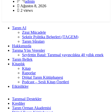
admin
Ağustos 8, 2026
2 views
Tarım AI
Zirai Mücadele
Sektör Politika Belgeleri (TAGEM)
Tarım Şûraları
Hakkımızda
Tarıma Yön Verenler
Seyfettin Batal: Tarımsal yayıncılıkta 40 yıllık emek
Tarım Bellek
Kitaplık
Kitap
Raporlar
Dijital Tarım Kütüphanesi
Podcast – Sesli Kitap Özetleri
Etkinlikler
Tarımsal Destekler
Krediler
Tarım Orman Akademisi