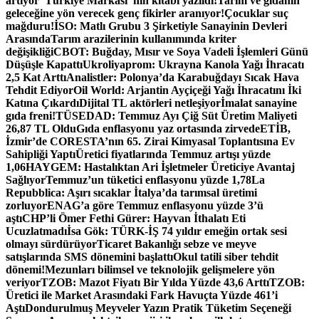
artıyor
“Türkiye Markası”nın kitabı yazıldı!
Tarım ve gıdanın
geleceğine yön verecek genç fikirler aranıyor!
Çocuklar suç
mağduru!
İSO: Matlı Grubu 3 Şirketiyle Sanayinin Devleri
Arasında
Tarım arazilerinin kullanımında kriter
değişikliği
CBOT: Buğday, Mısır ve Soya Vadeli İşlemleri Günü
Düşüşle Kapattı
Ukroliyaprom: Ukrayna Kanola Yağı İhracatı
2,5 Kat Arttı
Analistler: Polonya’da Karabuğdayı Sıcak Hava
Tehdit Ediyor
Oil World: Arjantin Ayçiçeği Yağı İhracatını İki
Katına Çıkardı
Dijital TL aktörleri netleşiyor
İmalat sanayine
gıda freni!
TÜSEDAD: Temmuz Ayı Çiğ Süt Üretim Maliyeti
26,87 TL Oldu
Gıda enflasyonu yaz ortasında zirvede
ETİB,
İzmir’de CORESTA’nın 65. Zirai Kimyasal Toplantısına Ev
Sahipliği Yaptı
Üretici fiyatlarında Temmuz artışı yüzde
1,06
HAYGEM: Hastalıktan Ari İşletmeler Üreticiye Avantaj
Sağlıyor
Temmuz’un tüketici enflasyonu yüzde 1,78
La
Repubblica: Aşırı sıcaklar İtalya’da tarımsal üretimi
zorluyor
ENAG’a göre Temmuz enflasyonu yüzde 3’ü
aştı
CHP’li Ömer Fethi Gürer: Hayvan İthalatı Eti
Ucuzlatmadı
İsa Gök: TÜRK-İŞ 74 yıldır emeğin ortak sesi
olmayı sürdürüyor
Ticaret Bakanlığı sebze ve meyve
satışlarında SMS dönemini başlattı
Okul tatili siber tehdit
dönemi!
Mezunları bilimsel ve teknolojik gelişmelere yön
veriyor
TZOB: Mazot Fiyatı Bir Yılda Yüzde 43,6 Arttı
TZOB:
Üretici ile Market Arasındaki Fark Havuçta Yüzde 461’i
Aştı
Dondurulmuş Meyveler Yazın Pratik Tüketim Seçeneği