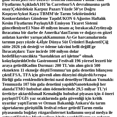
Fiyatlarını Açıkladı
A101’in CarrefourSA devralmasına şartlı
onay!
Çekirdeksiz Karpuz Pazarı Yüzde 50’ye Doğru
Koşuyor
Aykut Kaya TBMM’de Tarım Sektöründeki
Konkordatoları Gündeme Taşıdı
UKON 6 Ağustos Haftalık
Kesim Fiyatlarını Paylaştı
AB Emisyon Ticaret Sistemi
güncelleniyor
El Nino 49 milyon insanı aç bırakacak
Zeytinyağı
ihracatına bir darbe de Amerika’dan
Tarım ve doğayı en güzel
anlatan kareler yarışacak
Kamunun Ar-Ge harcamalarında
tarımın payı yüzde 4,4
İşte Dünya Süt Ürünleri Başkenti!
Çiğ
sütte 2026 yılı desteği ve ödeme takvimi belli değil
Ege
İhracatçıları: Taze incirde 100 milyon dolar
hedefi
Hayvancılıkta “hastalıktan ari işletme” olmak
kolaylaştırıldı
Ordu Gastronomi Festivali 196 yöresel lezzeti bir
araya getirdi
Kadim Durmaz: 200 TL’nin alım gücü 500
ekmekten 11 ekmeğe düştü
Temmuz’un gıda denetim bilançosu
çıktı
EFSA, TFA için güvenli alım düzeyini düşürdü
Avrupa
Birliği gıda renklendiricilerini nasıl denetliyor?
Bakan Yumaklı:
Temmuzda 107 bin gıda denetimi yapıldı
Nanoteknoloji her
alanda!
TMO hububat alım ödemelerinde 29,5 milyar TL’yi
üreticiye aktardı
İsmail Kemaloğlu hububat piyasası için 4 öneri
paylaştı
TÜGİS yaz sıcaklarında gıda güvenliği için kritik
uyarılar yaptı
Tarım ve Orman Bakanlığı Ankara’da tarım
sigortalarını görüştü
İlk festival rekor getirdi!
Tarım emtia
piyasasında buğday rüzgarı
İnternet kullanımı sosyal medya ile