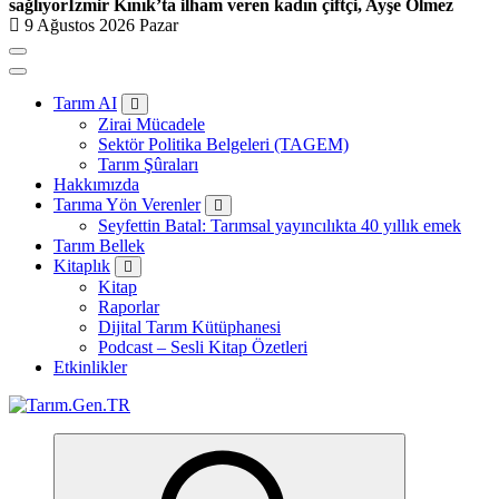
sağlıyor
İzmir Kınık’ta ilham veren kadın çiftçi, Ayşe Ölmez
9 Ağustos 2026 Pazar
Tarım AI
Zirai Mücadele
Sektör Politika Belgeleri (TAGEM)
Tarım Şûraları
Hakkımızda
Tarıma Yön Verenler
Seyfettin Batal: Tarımsal yayıncılıkta 40 yıllık emek
Tarım Bellek
Kitaplık
Kitap
Raporlar
Dijital Tarım Kütüphanesi
Podcast – Sesli Kitap Özetleri
Etkinlikler
Türk Tarımının İnternetteki Adresi