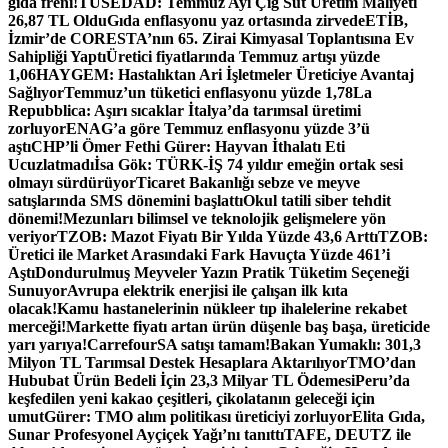
gıda freni!
TÜSEDAD: Temmuz Ayı Çiğ Süt Üretim Maliyeti
26,87 TL Oldu
Gıda enflasyonu yaz ortasında zirvede
ETİB,
İzmir’de CORESTA’nın 65. Zirai Kimyasal Toplantısına Ev
Sahipliği Yaptı
Üretici fiyatlarında Temmuz artışı yüzde
1,06
HAYGEM: Hastalıktan Ari İşletmeler Üreticiye Avantaj
Sağlıyor
Temmuz’un tüketici enflasyonu yüzde 1,78
La
Repubblica: Aşırı sıcaklar İtalya’da tarımsal üretimi
zorluyor
ENAG’a göre Temmuz enflasyonu yüzde 3’ü
aştı
CHP’li Ömer Fethi Gürer: Hayvan İthalatı Eti
Ucuzlatmadı
İsa Gök: TÜRK-İŞ 74 yıldır emeğin ortak sesi
olmayı sürdürüyor
Ticaret Bakanlığı sebze ve meyve
satışlarında SMS dönemini başlattı
Okul tatili siber tehdit
dönemi!
Mezunları bilimsel ve teknolojik gelişmelere yön
veriyor
TZOB: Mazot Fiyatı Bir Yılda Yüzde 43,6 Arttı
TZOB:
Üretici ile Market Arasındaki Fark Havuçta Yüzde 461’i
Aştı
Dondurulmuş Meyveler Yazın Pratik Tüketim Seçeneği
Sunuyor
Avrupa elektrik enerjisi ile çalışan ilk kıta
olacak!
Kamu hastanelerinin nükleer tıp ihalelerine rekabet
merceği!
Markette fiyatı artan ürün düşenle baş başa, üreticide
yarı yarıya!
CarrefourSA satışı tamam!
Bakan Yumaklı: 301,3
Milyon TL Tarımsal Destek Hesaplara Aktarılıyor
TMO’dan
Hububat Ürün Bedeli İçin 23,3 Milyar TL Ödemesi
Peru’da
keşfedilen yeni kakao çeşitleri, çikolatanın geleceği için
umut
Gürer: TMO alım politikası üreticiyi zorluyor
Elita Gıda,
Sunar Profesyonel Ayçiçek Yağı’nı tanıttı
TAFE, DEUTZ ile