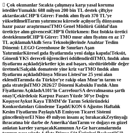
İçeriğe
Çok okunanlar
Sıcakta çalışmaya karşı yasal koruma
atla
istediler
Yumaklı: 688 milyon 200 bin TL destek çiftçiye
aktarılacak
CHP’li Gürer: Fındık alım fiyatı 370 TL’ye
yükseltilmeli
Tarım yatırımcısı küresele açılıyor!
İş dünyasına
hazır pazar araştırması!
TMO Genel Müdürü Güldal’dan
üreticiye alım güvencesi
CHP’li Öztürkmen: Boz fıstıkta üretici
desteklenmeli
CHP’li Gürer: TMO mısır alım fiyatını en az 17
TL açıklamalı
Akıllı Sera Teknolojilerinde Anahtar Teslim
Dönemi: LEGO Greenhouse ile Sınırları Aşan
Yatırımlar
Küresel gıda fiyatlarında yeni dalga kapıda!
Teksüt,
Gönenli YKS dereceli öğrencileri ödüllendirdi
TMO, fındık alım
fiyatlarını açıkladı
Şirketler için asıl başarı, sürdürülebilir değer
üretmek!
Salçalık domateste yine kriz var
TMO fındık alım
fiyatlarını açıkladı
Dünya Mirası Listesi’ne 25 yeni alan
eklendi
Tarımda da Türkiye’ye rakip olan Mısır’ın tarım ve
gıda stratejisi
TMO 2026/27 Dönemi Kabuklu Fındık Alım
Fiyatlarını Açıkladı
A101’in CarrefourSA devralmasına şartlı
onay!
Çekirdeksiz Karpuz Pazarı Yüzde 50’ye Doğru
Koşuyor
Aykut Kaya TBMM’de Tarım Sektöründeki
Konkordatoları Gündeme Taşıdı
UKON 6 Ağustos Haftalık
Kesim Fiyatlarını Paylaştı
AB Emisyon Ticaret Sistemi
güncelleniyor
El Nino 49 milyon insanı aç bırakacak
Zeytinyağı
ihracatına bir darbe de Amerika’dan
Tarım ve doğayı en güzel
anlatan kareler yarışacak
Kamunun Ar-Ge harcamalarında