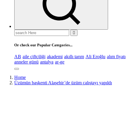
Search
for:
Or check our Popular Categories...
AB
aile çiftçiliği
akademi
akıllı tarım
Ali Eroğlu
alım fiyatı
anneler günü
antalya
ar-ge
Home
Üzümün başkenti Alaşehir’de üzüm çalıştayı yapıldı