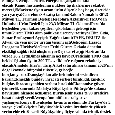
Sunuyor
Avrupa elektrik enerjisi ile çalışan ilk kıta
olacak!
Kamu hastanelerinin nükleer tıp ihalelerine rekabet
merceği!
Markette fiyatı artan ürün düşenle baş başa, üreticide
yarı yarıya!
CarrefourSA satışı tamam!
Bakan Yumaklı: 301,3
Milyon TL Tarımsal Destek Hesaplara Aktarılıyor
TMO’dan
Hububat Ürün Bedeli İçin 23,3 Milyar TL Ödemesi
Peru’da
keşfedilen yeni kakao çeşitleri, çikolatanın geleceği için
umut
Gürer: TMO alım politikası üreticiyi zorluyor
Elita Gıda,
Sunar Profesyonel Ayçiçek Yağı’nı tanıttı
TAFE, DEUTZ ile
Alwar’da yeni motor üretim tesisini açtı
Geleceğin Hasadı
Programı Türkiye’de
Ömer Fethi Gürer: Gıdada denetim
eksikliği sağlık riski oluşturuyor
Dış ticaret açığı Haziran’da
yüzde 26,2 arttı
Dimes ailesinin acı kaybı!
Üreticinin TMO’dan
beklediği alım fiyatı: 300 TL… ‘İklim’e rağmen rekolte iyi
olacak
Anadolu Efes’in Tariş Alkol satın alması tamam!
2026’nın
doğal kaynak bütçesini tükettik, geleceğe
borçlanıyoruz!
Danıştay’dan aile hekimlerini sevindiren
karar!
Ekmeklik buğday ihracatı serbest bırakıldı
Ekmeklik
buğday ihracatı yeniden serbest bırakıldı
Ekonomiye güven
iyimserlik sınırında!
Malatya Büyükşehir Pütürge’de sulama
havuzunu hizmete açtı
Bursa Büyükşehir Keles’te 98 üreticiye
hasat desteği verdi
Avrupa’nın nüfusu azalıyor ve
yaşlanıyor
Konya Büyükşehir lavanta üretiminde Türkiye’de 5.
sıraya çıktı
Eskişehir Büyükşehir Kavılca üretiminde yüksek
verim elde etti
Kocaeli Büyükşehir çiftçiye sahada teknik destek