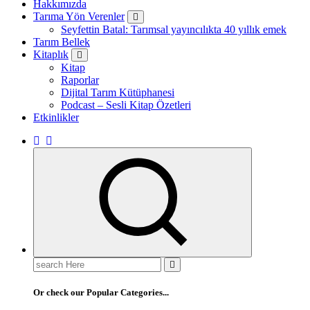
Hakkımızda
Tarıma Yön Verenler
Seyfettin Batal: Tarımsal yayıncılıkta 40 yıllık emek
Tarım Bellek
Kitaplık
Kitap
Raporlar
Dijital Tarım Kütüphanesi
Podcast – Sesli Kitap Özetleri
Etkinlikler
Search
for:
Or check our Popular Categories...