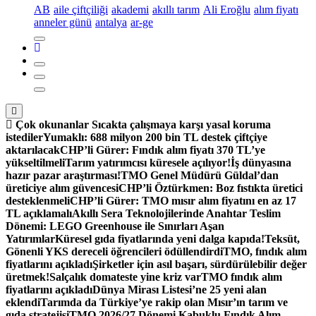
AB
aile çiftçiliği
akademi
akıllı tarım
Ali Eroğlu
alım fiyatı
anneler günü
antalya
ar-ge
Çok okunanlar
Sıcakta çalışmaya karşı yasal koruma
istediler
Yumaklı: 688 milyon 200 bin TL destek çiftçiye
aktarılacak
CHP’li Gürer: Fındık alım fiyatı 370 TL’ye
yükseltilmeli
Tarım yatırımcısı küresele açılıyor!
İş dünyasına
hazır pazar araştırması!
TMO Genel Müdürü Güldal’dan
üreticiye alım güvencesi
CHP’li Öztürkmen: Boz fıstıkta üretici
desteklenmeli
CHP’li Gürer: TMO mısır alım fiyatını en az 17
TL açıklamalı
Akıllı Sera Teknolojilerinde Anahtar Teslim
Dönemi: LEGO Greenhouse ile Sınırları Aşan
Yatırımlar
Küresel gıda fiyatlarında yeni dalga kapıda!
Teksüt,
Gönenli YKS dereceli öğrencileri ödüllendirdi
TMO, fındık alım
fiyatlarını açıkladı
Şirketler için asıl başarı, sürdürülebilir değer
üretmek!
Salçalık domateste yine kriz var
TMO fındık alım
fiyatlarını açıkladı
Dünya Mirası Listesi’ne 25 yeni alan
eklendi
Tarımda da Türkiye’ye rakip olan Mısır’ın tarım ve
gıda stratejisi
TMO 2026/27 Dönemi Kabuklu Fındık Alım