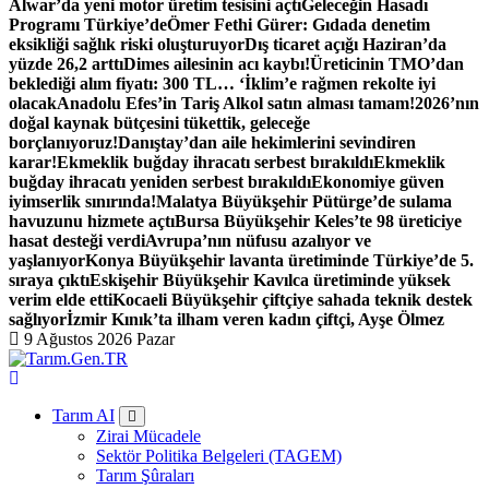
Alwar’da yeni motor üretim tesisini açtı
Geleceğin Hasadı
Programı Türkiye’de
Ömer Fethi Gürer: Gıdada denetim
eksikliği sağlık riski oluşturuyor
Dış ticaret açığı Haziran’da
yüzde 26,2 arttı
Dimes ailesinin acı kaybı!
Üreticinin TMO’dan
beklediği alım fiyatı: 300 TL… ‘İklim’e rağmen rekolte iyi
olacak
Anadolu Efes’in Tariş Alkol satın alması tamam!
2026’nın
doğal kaynak bütçesini tükettik, geleceğe
borçlanıyoruz!
Danıştay’dan aile hekimlerini sevindiren
karar!
Ekmeklik buğday ihracatı serbest bırakıldı
Ekmeklik
buğday ihracatı yeniden serbest bırakıldı
Ekonomiye güven
iyimserlik sınırında!
Malatya Büyükşehir Pütürge’de sulama
havuzunu hizmete açtı
Bursa Büyükşehir Keles’te 98 üreticiye
hasat desteği verdi
Avrupa’nın nüfusu azalıyor ve
yaşlanıyor
Konya Büyükşehir lavanta üretiminde Türkiye’de 5.
sıraya çıktı
Eskişehir Büyükşehir Kavılca üretiminde yüksek
verim elde etti
Kocaeli Büyükşehir çiftçiye sahada teknik destek
sağlıyor
İzmir Kınık’ta ilham veren kadın çiftçi, Ayşe Ölmez
9 Ağustos 2026 Pazar
Türk Tarımının İnternetteki Adresi
Tarım AI
Zirai Mücadele
Sektör Politika Belgeleri (TAGEM)
Tarım Şûraları