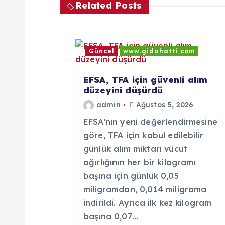
g
Related Posts
e
Güncel
www.gidahatti.com
z
EFSA, TFA için güvenli alım
i
düzeyini düşürdü
admin
Ağustos 5, 2026
n
EFSA’nın yeni değerlendirmesine
göre, TFA için kabul edilebilir
m
günlük alım miktarı vücut
ağırlığının her bir kilogramı
e
başına için günlük 0,05
miligramdan, 0,014 miligrama
s
indirildi. Ayrıca ilk kez kilogram
başına 0,07…