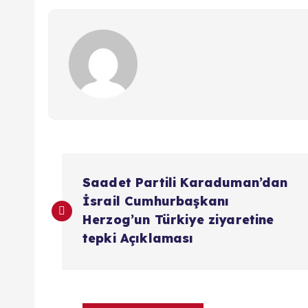
Y
Saadet Partili Karaduman’dan
a
İsrail Cumhurbaşkanı
Herzog’un Türkiye ziyaretine
z
tepki Açıklaması
ı