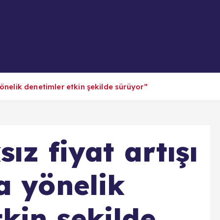
yönelik denetimler etkin şekilde sürüyor”
ız fiyat artışı
a yönelik
kin şekilde