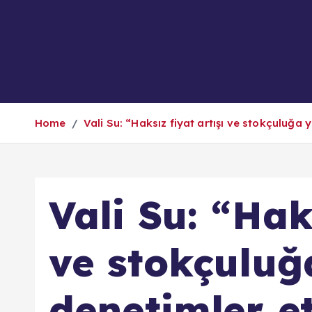
Home
Vali Su: “Haksız fiyat artışı ve stokçuluğa 
Vali Su: “Haks
ve stokçuluğ
denetimler et