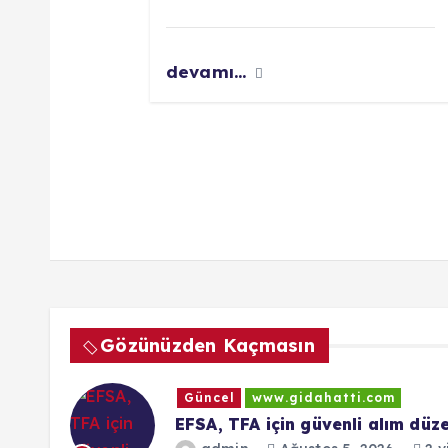
i
devamı...
Gözünüzden Kaçmasın
Güncel
www.gidahatti.com
EFSA, TFA için güvenli alım düz