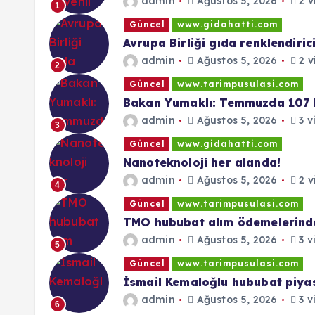
admin
Ağustos 5, 2026
2 v
1
Güncel
www.gidahatti.com
Avrupa Birliği gıda renklendirici
admin
Ağustos 5, 2026
2 v
2
Güncel
www.tarimpusulasi.com
Bakan Yumaklı: Temmuzda 107 b
admin
Ağustos 5, 2026
3 v
3
Güncel
www.gidahatti.com
Nanoteknoloji her alanda!
admin
Ağustos 5, 2026
2 v
4
Güncel
www.tarimpusulasi.com
TMO hububat alım ödemelerinde 
admin
Ağustos 5, 2026
3 v
5
Güncel
www.tarimpusulasi.com
İsmail Kemaloğlu hububat piyasa
admin
Ağustos 5, 2026
3 v
6