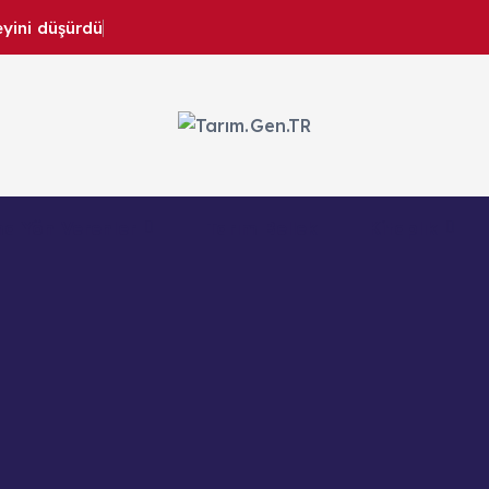
eyini düşürdü
Türk Tarımının İnternetteki Adresi
ma Yön Verenler
Tarım Bellek
Kitaplık