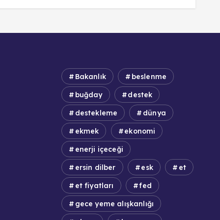
Bakanlık
beslenme
buğday
destek
destekleme
dünya
ekmek
ekonomi
enerji içeceği
ersin dilber
esk
et
et fiyatları
fed
gece yeme alışkanlığı