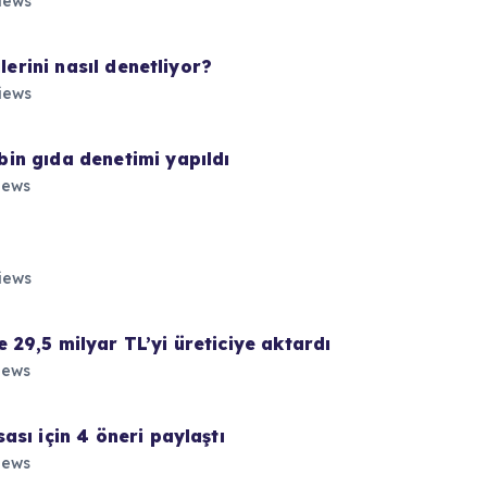
iews
lerini nasıl denetliyor?
iews
in gıda denetimi yapıldı
iews
iews
29,5 milyar TL’yi üreticiye aktardı
iews
sı için 4 öneri paylaştı
iews