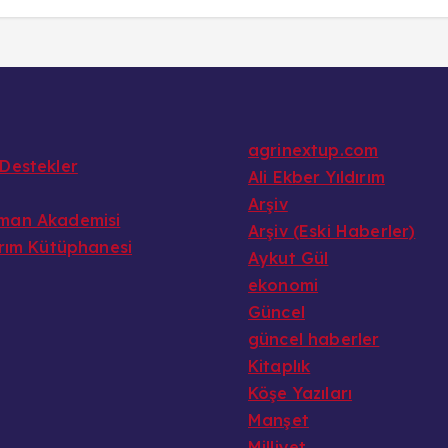
agrinextup.com
 Destekler
Ali Ekber Yıldırım
Arşiv
man Akademisi
Arşiv (Eski Haberler)
arım Kütüphanesi
Aykut Gül
ekonomi
Güncel
güncel haberler
Kitaplık
Köşe Yazıları
Manşet
Milliyet