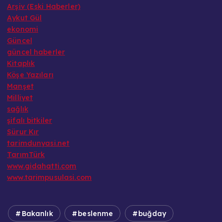
Arşiv (Eski Haberler)
Aykut Gül
ekonomi
Güncel
güncel haberler
Kitaplık
Köşe Yazıları
Manşet
Milliyet
sağlık
şifalı bitkiler
Sürur Kır
tarimdunyasi.net
TarımTürk
www.gidahatti.com
www.tarimpusulasi.com
Bakanlık
beslenme
buğday