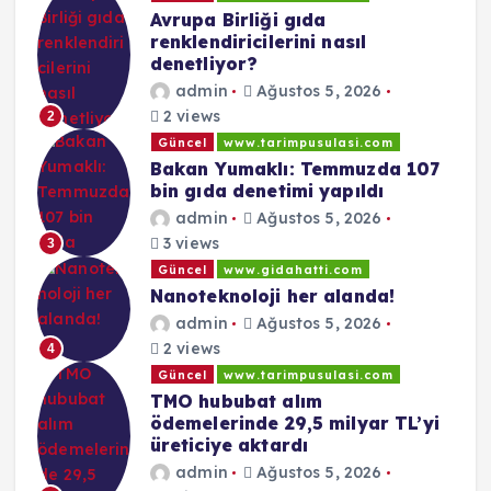
Avrupa Birliği gıda
renklendiricilerini nasıl
denetliyor?
admin
Ağustos 5, 2026
2 views
2
Güncel
www.tarimpusulasi.com
Bakan Yumaklı: Temmuzda 107
bin gıda denetimi yapıldı
admin
Ağustos 5, 2026
3 views
3
Güncel
www.gidahatti.com
Nanoteknoloji her alanda!
admin
Ağustos 5, 2026
2 views
4
Güncel
www.tarimpusulasi.com
TMO hububat alım
ödemelerinde 29,5 milyar TL’yi
üreticiye aktardı
admin
Ağustos 5, 2026