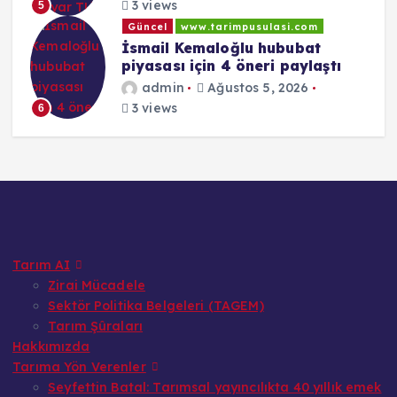
3 views
5
Güncel
www.tarimpusulasi.com
İsmail Kemaloğlu hububat
piyasası için 4 öneri paylaştı
admin
Ağustos 5, 2026
3 views
6
Tarım AI
Zirai Mücadele
Sektör Politika Belgeleri (TAGEM)
Tarım Şûraları
Hakkımızda
Tarıma Yön Verenler
Seyfettin Batal: Tarımsal yayıncılıkta 40 yıllık emek