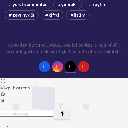
yerel yönetimler
yumaklı
zeytin
zeytinyağı
çiftçi
üzüm
2000'den bu yana.. @2025 @Bilgi paylaşıldıkça büyür.
Kaynak gösterilmek suretiyle her türlü alıntı yapılabilir.