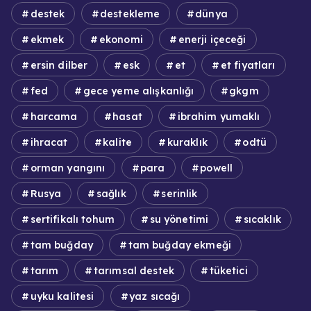
destek
destekleme
dünya
ekmek
ekonomi
enerji içeceği
ersin dilber
esk
et
et fiyatları
fed
gece yeme alışkanlığı
gkgm
harcama
hasat
ibrahim yumaklı
ihracat
kalite
kuraklık
odtü
orman yangını
para
powell
Rusya
sağlık
serinlik
sertifikalı tohum
su yönetimi
sıcaklık
tam buğday
tam buğday ekmeği
tarım
tarımsal destek
tüketici
uyku kalitesi
yaz sıcağı