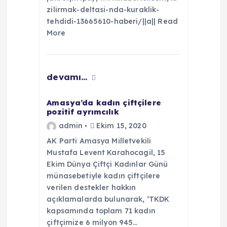
i
zilirmak-deltasi-nda-kuraklik-
tehdidi-13665610-haberi/||a|| Read
More
devamı...
Amasya’da kadın çiftçilere
pozitif ayrımcılık
admin
Ekim 15, 2020
AK Parti Amasya Milletvekili
Mustafa Levent Karahocagil, 15
Ekim Dünya Çiftçi Kadınlar Günü
münasebetiyle kadın çiftçilere
verilen destekler hakkın
açıklamalarda bulunarak, ’TKDK
kapsamında toplam 71 kadın
çiftçimize 6 milyon 945…