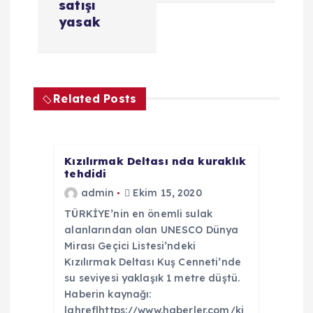
satışı
ı
yasak
g
e
Related Posts
z
i
Kızılırmak Deltası nda kuraklık
tehdidi
n
admin
Ekim 15, 2020
TÜRKİYE’nin en önemli sulak
m
alanlarından olan UNESCO Dünya
Mirası Geçici Listesi’ndeki
e
Kızılırmak Deltası Kuş Cenneti’nde
su seviyesi yaklaşık 1 metre düştü.
s
Haberin kaynağı:
|ahref|https://www.haberler.com/ki