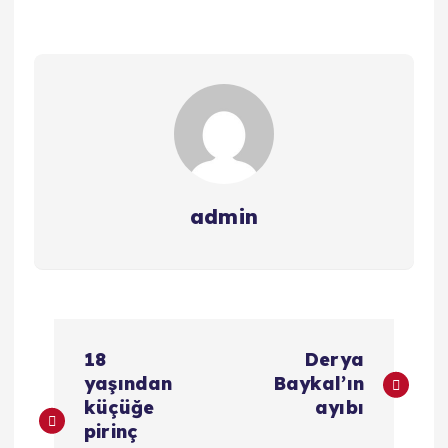
admin
Y
18
Derya
a
yaşından
Baykal’ın
küçüğe
ayıbı
z
pirinç