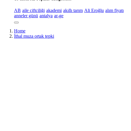
AB
aile çiftçiliği
akademi
akıllı tarım
Ali Eroğlu
alım fiyatı
anneler günü
antalya
ar-ge
Home
İthal muza ortak tepki