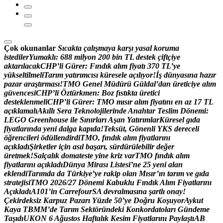
Çok okunanlar
S
ı
c
a
k
t
a
ç
a
l
ı
ş
m
a
y
a
k
a
r
ş
ı
y
a
s
a
l
k
o
r
u
m
a
i
s
t
e
d
i
l
e
r
Y
u
m
a
k
l
ı
:
6
8
8
m
i
l
y
o
n
2
0
0
b
i
n
T
L
d
e
s
t
e
k
ç
i
f
t
ç
i
y
e
a
k
t
a
r
ı
l
a
c
a
k
C
H
P
’
l
i
G
ü
r
e
r
:
F
ı
n
d
ı
k
a
l
ı
m
f
i
y
a
t
ı
3
7
0
T
L
’
y
e
y
ü
k
s
e
l
t
i
l
m
e
l
i
T
a
r
ı
m
y
a
t
ı
r
ı
m
c
ı
s
ı
k
ü
r
e
s
e
l
e
a
ç
ı
l
ı
y
o
r
!
İ
ş
d
ü
n
y
a
s
ı
n
a
h
a
z
ı
r
p
a
z
a
r
a
r
a
ş
t
ı
r
m
a
s
ı
!
T
M
O
G
e
n
e
l
M
ü
d
ü
r
ü
G
ü
l
d
a
l
’
d
a
n
ü
r
e
t
i
c
i
y
e
a
l
ı
m
g
ü
v
e
n
c
e
s
i
C
H
P
’
l
i
Ö
z
t
ü
r
k
m
e
n
:
B
o
z
f
ı
s
t
ı
k
t
a
ü
r
e
t
i
c
i
d
e
s
t
e
k
l
e
n
m
e
l
i
C
H
P
’
l
i
G
ü
r
e
r
:
T
M
O
m
ı
s
ı
r
a
l
ı
m
f
i
y
a
t
ı
n
ı
e
n
a
z
1
7
T
L
a
ç
ı
k
l
a
m
a
l
ı
A
k
ı
l
l
ı
S
e
r
a
T
e
k
n
o
l
o
j
i
l
e
r
i
n
d
e
A
n
a
h
t
a
r
T
e
s
l
i
m
D
ö
n
e
m
i
:
L
E
G
O
G
r
e
e
n
h
o
u
s
e
i
l
e
S
ı
n
ı
r
l
a
r
ı
A
ş
a
n
Y
a
t
ı
r
ı
m
l
a
r
K
ü
r
e
s
e
l
g
ı
d
a
f
i
y
a
t
l
a
r
ı
n
d
a
y
e
n
i
d
a
l
g
a
k
a
p
ı
d
a
!
T
e
k
s
ü
t
,
G
ö
n
e
n
l
i
Y
K
S
d
e
r
e
c
e
l
i
ö
ğ
r
e
n
c
i
l
e
r
i
ö
d
ü
l
l
e
n
d
i
r
d
i
T
M
O
,
f
ı
n
d
ı
k
a
l
ı
m
f
i
y
a
t
l
a
r
ı
n
ı
a
ç
ı
k
l
a
d
ı
Ş
i
r
k
e
t
l
e
r
i
ç
i
n
a
s
ı
l
b
a
ş
a
r
ı
,
s
ü
r
d
ü
r
ü
l
e
b
i
l
i
r
d
e
ğ
e
r
ü
r
e
t
m
e
k
!
S
a
l
ç
a
l
ı
k
d
o
m
a
t
e
s
t
e
y
i
n
e
k
r
i
z
v
a
r
T
M
O
f
ı
n
d
ı
k
a
l
ı
m
f
i
y
a
t
l
a
r
ı
n
ı
a
ç
ı
k
l
a
d
ı
D
ü
n
y
a
M
i
r
a
s
ı
L
i
s
t
e
s
i
’
n
e
2
5
y
e
n
i
a
l
a
n
e
k
l
e
n
d
i
T
a
r
ı
m
d
a
d
a
T
ü
r
k
i
y
e
’
y
e
r
a
k
i
p
o
l
a
n
M
ı
s
ı
r
’
ı
n
t
a
r
ı
m
v
e
g
ı
d
a
s
t
r
a
t
e
j
i
s
i
T
M
O
2
0
2
6
/
2
7
D
ö
n
e
m
i
K
a
b
u
k
l
u
F
ı
n
d
ı
k
A
l
ı
m
F
i
y
a
t
l
a
r
ı
n
ı
A
ç
ı
k
l
a
d
ı
A
1
0
1
’
i
n
C
a
r
r
e
f
o
u
r
S
A
d
e
v
r
a
l
m
a
s
ı
n
a
ş
a
r
t
l
ı
o
n
a
y
!
Ç
e
k
i
r
d
e
k
s
i
z
K
a
r
p
u
z
P
a
z
a
r
ı
Y
ü
z
d
e
5
0
’
y
e
D
o
ğ
r
u
K
o
ş
u
y
o
r
A
y
k
u
t
K
a
y
a
T
B
M
M
’
d
e
T
a
r
ı
m
S
e
k
t
ö
r
ü
n
d
e
k
i
K
o
n
k
o
r
d
a
t
o
l
a
r
ı
G
ü
n
d
e
m
e
T
a
ş
ı
d
ı
U
K
O
N
6
A
ğ
u
s
t
o
s
H
a
f
t
a
l
ı
k
K
e
s
i
m
F
i
y
a
t
l
a
r
ı
n
ı
P
a
y
l
a
ş
t
ı
A
B