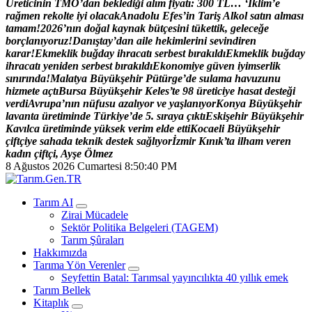
Ü
r
e
t
i
c
i
n
i
n
T
M
O
’
d
a
n
b
e
k
l
e
d
i
ğ
i
a
l
ı
m
f
i
y
a
t
ı
:
3
0
0
T
L
…
‘
İ
k
l
i
m
’
e
r
a
ğ
m
e
n
r
e
k
o
l
t
e
i
y
i
o
l
a
c
a
k
A
n
a
d
o
l
u
E
f
e
s
’
i
n
T
a
r
i
ş
A
l
k
o
l
s
a
t
ı
n
a
l
m
a
s
ı
t
a
m
a
m
!
2
0
2
6
’
n
ı
n
d
o
ğ
a
l
k
a
y
n
a
k
b
ü
t
ç
e
s
i
n
i
t
ü
k
e
t
t
i
k
,
g
e
l
e
c
e
ğ
e
b
o
r
ç
l
a
n
ı
y
o
r
u
z
!
D
a
n
ı
ş
t
a
y
’
d
a
n
a
i
l
e
h
e
k
i
m
l
e
r
i
n
i
s
e
v
i
n
d
i
r
e
n
k
a
r
a
r
!
E
k
m
e
k
l
i
k
b
u
ğ
d
a
y
i
h
r
a
c
a
t
ı
s
e
r
b
e
s
t
b
ı
r
a
k
ı
l
d
ı
E
k
m
e
k
l
i
k
b
u
ğ
d
a
y
i
h
r
a
c
a
t
ı
y
e
n
i
d
e
n
s
e
r
b
e
s
t
b
ı
r
a
k
ı
l
d
ı
E
k
o
n
o
m
i
y
e
g
ü
v
e
n
i
y
i
m
s
e
r
l
i
k
s
ı
n
ı
r
ı
n
d
a
!
M
a
l
a
t
y
a
B
ü
y
ü
k
ş
e
h
i
r
P
ü
t
ü
r
g
e
’
d
e
s
u
l
a
m
a
h
a
v
u
z
u
n
u
h
i
z
m
e
t
e
a
ç
t
ı
B
u
r
s
a
B
ü
y
ü
k
ş
e
h
i
r
K
e
l
e
s
’
t
e
9
8
ü
r
e
t
i
c
i
y
e
h
a
s
a
t
d
e
s
t
e
ğ
i
v
e
r
d
i
A
v
r
u
p
a
’
n
ı
n
n
ü
f
u
s
u
a
z
a
l
ı
y
o
r
v
e
y
a
ş
l
a
n
ı
y
o
r
K
o
n
y
a
B
ü
y
ü
k
ş
e
h
i
r
l
a
v
a
n
t
a
ü
r
e
t
i
m
i
n
d
e
T
ü
r
k
i
y
e
’
d
e
5
.
s
ı
r
a
y
a
ç
ı
k
t
ı
E
s
k
i
ş
e
h
i
r
B
ü
y
ü
k
ş
e
h
i
r
K
a
v
ı
l
c
a
ü
r
e
t
i
m
i
n
d
e
y
ü
k
s
e
k
v
e
r
i
m
e
l
d
e
e
t
t
i
K
o
c
a
e
l
i
B
ü
y
ü
k
ş
e
h
i
r
ç
i
f
t
ç
i
y
e
s
a
h
a
d
a
t
e
k
n
i
k
d
e
s
t
e
k
s
a
ğ
l
ı
y
o
r
İ
z
m
i
r
K
ı
n
ı
k
’
t
a
i
l
h
a
m
v
e
r
e
n
k
a
d
ı
n
ç
i
f
t
ç
i
,
A
y
ş
e
Ö
l
m
e
z
8 Ağustos 2026 Cumartesi
8:50:41 PM
Türk Tarımının İnternetteki Adresi
Tarım AI
Zirai Mücadele
Sektör Politika Belgeleri (TAGEM)
Tarım Şûraları
Hakkımızda
Tarıma Yön Verenler
Seyfettin Batal: Tarımsal yayıncılıkta 40 yıllık emek
Tarım Bellek
Kitaplık