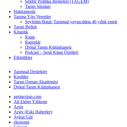
Sektör Politika Belgeleri (TAGEM)
Tarım Şûraları
Hakkımızda
Tarıma Yön Verenler
Seyfettin Batal: Tarımsal yayıncılıkta 40 yıllık emek
Tarım Bellek
Kitaplık
Kitap
Raporlar
Dijital Tarım Kütüphanesi
Podcast – Sesli Kitap Özetleri
Etkinlikler
Tarımsal Destekler
Krediler
Tarım Orman Akademisi
Dijital Tarım Kütüphanesi
agrinextup.com
Ali Ekber Yıldırım
Arşiv
Arşiv (Eski Haberler)
Aykut Gül
ekonomi