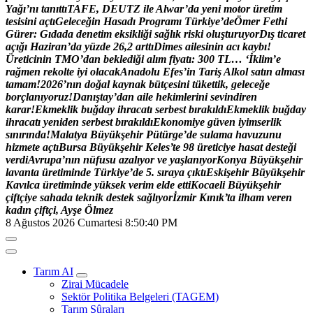
Y
a
ğ
ı
’
n
ı
t
a
n
ı
t
t
ı
T
A
F
E
,
D
E
U
T
Z
i
l
e
A
l
w
a
r
’
d
a
y
e
n
i
m
o
t
o
r
ü
r
e
t
i
m
t
e
s
i
s
i
n
i
a
ç
t
ı
G
e
l
e
c
e
ğ
i
n
H
a
s
a
d
ı
P
r
o
g
r
a
m
ı
T
ü
r
k
i
y
e
’
d
e
Ö
m
e
r
F
e
t
h
i
G
ü
r
e
r
:
G
ı
d
a
d
a
d
e
n
e
t
i
m
e
k
s
i
k
l
i
ğ
i
s
a
ğ
l
ı
k
r
i
s
k
i
o
l
u
ş
t
u
r
u
y
o
r
D
ı
ş
t
i
c
a
r
e
t
a
ç
ı
ğ
ı
H
a
z
i
r
a
n
’
d
a
y
ü
z
d
e
2
6
,
2
a
r
t
t
ı
D
i
m
e
s
a
i
l
e
s
i
n
i
n
a
c
ı
k
a
y
b
ı
!
Ü
r
e
t
i
c
i
n
i
n
T
M
O
’
d
a
n
b
e
k
l
e
d
i
ğ
i
a
l
ı
m
f
i
y
a
t
ı
:
3
0
0
T
L
…
‘
İ
k
l
i
m
’
e
r
a
ğ
m
e
n
r
e
k
o
l
t
e
i
y
i
o
l
a
c
a
k
A
n
a
d
o
l
u
E
f
e
s
’
i
n
T
a
r
i
ş
A
l
k
o
l
s
a
t
ı
n
a
l
m
a
s
ı
t
a
m
a
m
!
2
0
2
6
’
n
ı
n
d
o
ğ
a
l
k
a
y
n
a
k
b
ü
t
ç
e
s
i
n
i
t
ü
k
e
t
t
i
k
,
g
e
l
e
c
e
ğ
e
b
o
r
ç
l
a
n
ı
y
o
r
u
z
!
D
a
n
ı
ş
t
a
y
’
d
a
n
a
i
l
e
h
e
k
i
m
l
e
r
i
n
i
s
e
v
i
n
d
i
r
e
n
k
a
r
a
r
!
E
k
m
e
k
l
i
k
b
u
ğ
d
a
y
i
h
r
a
c
a
t
ı
s
e
r
b
e
s
t
b
ı
r
a
k
ı
l
d
ı
E
k
m
e
k
l
i
k
b
u
ğ
d
a
y
i
h
r
a
c
a
t
ı
y
e
n
i
d
e
n
s
e
r
b
e
s
t
b
ı
r
a
k
ı
l
d
ı
E
k
o
n
o
m
i
y
e
g
ü
v
e
n
i
y
i
m
s
e
r
l
i
k
s
ı
n
ı
r
ı
n
d
a
!
M
a
l
a
t
y
a
B
ü
y
ü
k
ş
e
h
i
r
P
ü
t
ü
r
g
e
’
d
e
s
u
l
a
m
a
h
a
v
u
z
u
n
u
h
i
z
m
e
t
e
a
ç
t
ı
B
u
r
s
a
B
ü
y
ü
k
ş
e
h
i
r
K
e
l
e
s
’
t
e
9
8
ü
r
e
t
i
c
i
y
e
h
a
s
a
t
d
e
s
t
e
ğ
i
v
e
r
d
i
A
v
r
u
p
a
’
n
ı
n
n
ü
f
u
s
u
a
z
a
l
ı
y
o
r
v
e
y
a
ş
l
a
n
ı
y
o
r
K
o
n
y
a
B
ü
y
ü
k
ş
e
h
i
r
l
a
v
a
n
t
a
ü
r
e
t
i
m
i
n
d
e
T
ü
r
k
i
y
e
’
d
e
5
.
s
ı
r
a
y
a
ç
ı
k
t
ı
E
s
k
i
ş
e
h
i
r
B
ü
y
ü
k
ş
e
h
i
r
K
a
v
ı
l
c
a
ü
r
e
t
i
m
i
n
d
e
y
ü
k
s
e
k
v
e
r
i
m
e
l
d
e
e
t
t
i
K
o
c
a
e
l
i
B
ü
y
ü
k
ş
e
h
i
r
ç
i
f
t
ç
i
y
e
s
a
h
a
d
a
t
e
k
n
i
k
d
e
s
t
e
k
s
a
ğ
l
ı
y
o
r
İ
z
m
i
r
K
ı
n
ı
k
’
t
a
i
l
h
a
m
v
e
r
e
n
k
a
d
ı
n
ç
i
f
t
ç
i
,
A
y
ş
e
Ö
l
m
e
z
8 Ağustos 2026 Cumartesi
8:50:41 PM
Tarım AI
Zirai Mücadele
Sektör Politika Belgeleri (TAGEM)
Tarım Şûraları