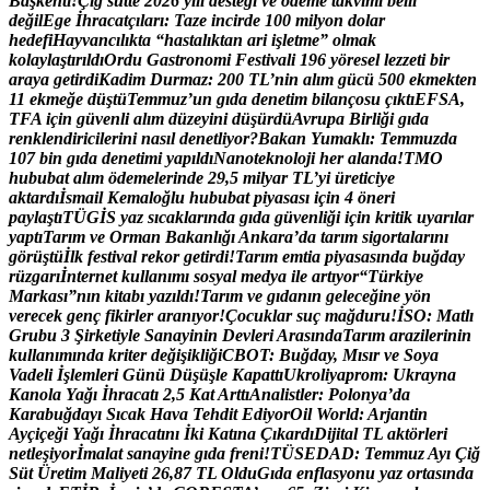
B
a
ş
k
e
n
t
i
!
Ç
i
ğ
s
ü
t
t
e
2
0
2
6
y
ı
l
ı
d
e
s
t
e
ğ
i
v
e
ö
d
e
m
e
t
a
k
v
i
m
i
b
e
l
l
i
d
e
ğ
i
l
E
g
e
İ
h
r
a
c
a
t
ç
ı
l
a
r
ı
:
T
a
z
e
i
n
c
i
r
d
e
1
0
0
m
i
l
y
o
n
d
o
l
a
r
h
e
d
e
f
i
H
a
y
v
a
n
c
ı
l
ı
k
t
a
“
h
a
s
t
a
l
ı
k
t
a
n
a
r
i
i
ş
l
e
t
m
e
”
o
l
m
a
k
k
o
l
a
y
l
a
ş
t
ı
r
ı
l
d
ı
O
r
d
u
G
a
s
t
r
o
n
o
m
i
F
e
s
t
i
v
a
l
i
1
9
6
y
ö
r
e
s
e
l
l
e
z
z
e
t
i
b
i
r
a
r
a
y
a
g
e
t
i
r
d
i
K
a
d
i
m
D
u
r
m
a
z
:
2
0
0
T
L
’
n
i
n
a
l
ı
m
g
ü
c
ü
5
0
0
e
k
m
e
k
t
e
n
1
1
e
k
m
e
ğ
e
d
ü
ş
t
ü
T
e
m
m
u
z
’
u
n
g
ı
d
a
d
e
n
e
t
i
m
b
i
l
a
n
ç
o
s
u
ç
ı
k
t
ı
E
F
S
A
,
T
F
A
i
ç
i
n
g
ü
v
e
n
l
i
a
l
ı
m
d
ü
z
e
y
i
n
i
d
ü
ş
ü
r
d
ü
A
v
r
u
p
a
B
i
r
l
i
ğ
i
g
ı
d
a
r
e
n
k
l
e
n
d
i
r
i
c
i
l
e
r
i
n
i
n
a
s
ı
l
d
e
n
e
t
l
i
y
o
r
?
B
a
k
a
n
Y
u
m
a
k
l
ı
:
T
e
m
m
u
z
d
a
1
0
7
b
i
n
g
ı
d
a
d
e
n
e
t
i
m
i
y
a
p
ı
l
d
ı
N
a
n
o
t
e
k
n
o
l
o
j
i
h
e
r
a
l
a
n
d
a
!
T
M
O
h
u
b
u
b
a
t
a
l
ı
m
ö
d
e
m
e
l
e
r
i
n
d
e
2
9
,
5
m
i
l
y
a
r
T
L
’
y
i
ü
r
e
t
i
c
i
y
e
a
k
t
a
r
d
ı
İ
s
m
a
i
l
K
e
m
a
l
o
ğ
l
u
h
u
b
u
b
a
t
p
i
y
a
s
a
s
ı
i
ç
i
n
4
ö
n
e
r
i
p
a
y
l
a
ş
t
ı
T
Ü
G
İ
S
y
a
z
s
ı
c
a
k
l
a
r
ı
n
d
a
g
ı
d
a
g
ü
v
e
n
l
i
ğ
i
i
ç
i
n
k
r
i
t
i
k
u
y
a
r
ı
l
a
r
y
a
p
t
ı
T
a
r
ı
m
v
e
O
r
m
a
n
B
a
k
a
n
l
ı
ğ
ı
A
n
k
a
r
a
’
d
a
t
a
r
ı
m
s
i
g
o
r
t
a
l
a
r
ı
n
ı
g
ö
r
ü
ş
t
ü
İ
l
k
f
e
s
t
i
v
a
l
r
e
k
o
r
g
e
t
i
r
d
i
!
T
a
r
ı
m
e
m
t
i
a
p
i
y
a
s
a
s
ı
n
d
a
b
u
ğ
d
a
y
r
ü
z
g
a
r
ı
İ
n
t
e
r
n
e
t
k
u
l
l
a
n
ı
m
ı
s
o
s
y
a
l
m
e
d
y
a
i
l
e
a
r
t
ı
y
o
r
“
T
ü
r
k
i
y
e
M
a
r
k
a
s
ı
”
n
ı
n
k
i
t
a
b
ı
y
a
z
ı
l
d
ı
!
T
a
r
ı
m
v
e
g
ı
d
a
n
ı
n
g
e
l
e
c
e
ğ
i
n
e
y
ö
n
v
e
r
e
c
e
k
g
e
n
ç
f
i
k
i
r
l
e
r
a
r
a
n
ı
y
o
r
!
Ç
o
c
u
k
l
a
r
s
u
ç
m
a
ğ
d
u
r
u
!
İ
S
O
:
M
a
t
l
ı
G
r
u
b
u
3
Ş
i
r
k
e
t
i
y
l
e
S
a
n
a
y
i
n
i
n
D
e
v
l
e
r
i
A
r
a
s
ı
n
d
a
T
a
r
ı
m
a
r
a
z
i
l
e
r
i
n
i
n
k
u
l
l
a
n
ı
m
ı
n
d
a
k
r
i
t
e
r
d
e
ğ
i
ş
i
k
l
i
ğ
i
C
B
O
T
:
B
u
ğ
d
a
y
,
M
ı
s
ı
r
v
e
S
o
y
a
V
a
d
e
l
i
İ
ş
l
e
m
l
e
r
i
G
ü
n
ü
D
ü
ş
ü
ş
l
e
K
a
p
a
t
t
ı
U
k
r
o
l
i
y
a
p
r
o
m
:
U
k
r
a
y
n
a
K
a
n
o
l
a
Y
a
ğ
ı
İ
h
r
a
c
a
t
ı
2
,
5
K
a
t
A
r
t
t
ı
A
n
a
l
i
s
t
l
e
r
:
P
o
l
o
n
y
a
’
d
a
K
a
r
a
b
u
ğ
d
a
y
ı
S
ı
c
a
k
H
a
v
a
T
e
h
d
i
t
E
d
i
y
o
r
O
i
l
W
o
r
l
d
:
A
r
j
a
n
t
i
n
A
y
ç
i
ç
e
ğ
i
Y
a
ğ
ı
İ
h
r
a
c
a
t
ı
n
ı
İ
k
i
K
a
t
ı
n
a
Ç
ı
k
a
r
d
ı
D
i
j
i
t
a
l
T
L
a
k
t
ö
r
l
e
r
i
n
e
t
l
e
ş
i
y
o
r
İ
m
a
l
a
t
s
a
n
a
y
i
n
e
g
ı
d
a
f
r
e
n
i
!
T
Ü
S
E
D
A
D
:
T
e
m
m
u
z
A
y
ı
Ç
i
ğ
S
ü
t
Ü
r
e
t
i
m
M
a
l
i
y
e
t
i
2
6
,
8
7
T
L
O
l
d
u
G
ı
d
a
e
n
f
l
a
s
y
o
n
u
y
a
z
o
r
t
a
s
ı
n
d
a