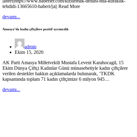
|ahref|https://www.haberler.com/kizilirmak-deltasi-nda-kuraklik-
tehdidi-13665610-haberi/||a|| Read More
devamı...
Amasya’da kadın çiftçilere pozitif ayrımcılık
admin
Ekim 15, 2020
AK Parti Amasya Milletvekili Mustafa Levent Karahocagil, 15
Ekim Dünya Çiftçi Kadınlar Günü münasebetiyle kadın çiftçilere
verilen destekler hakkın açıklamalarda bulunarak, ’TKDK
kapsamında toplam 71 kadın çiftçimize 6 milyon 945…
devamı...