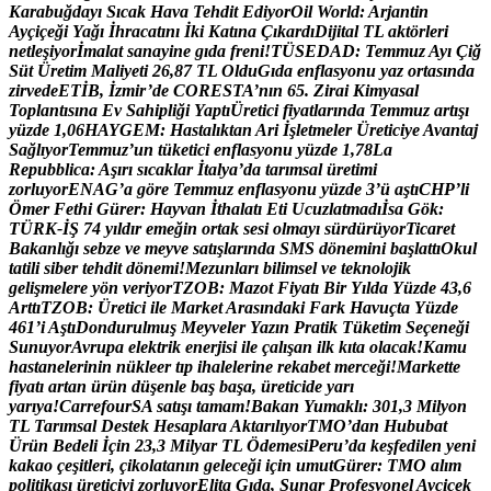
K
a
r
a
b
u
ğ
d
a
y
ı
S
ı
c
a
k
H
a
v
a
T
e
h
d
i
t
E
d
i
y
o
r
O
i
l
W
o
r
l
d
:
A
r
j
a
n
t
i
n
A
y
ç
i
ç
e
ğ
i
Y
a
ğ
ı
İ
h
r
a
c
a
t
ı
n
ı
İ
k
i
K
a
t
ı
n
a
Ç
ı
k
a
r
d
ı
D
i
j
i
t
a
l
T
L
a
k
t
ö
r
l
e
r
i
n
e
t
l
e
ş
i
y
o
r
İ
m
a
l
a
t
s
a
n
a
y
i
n
e
g
ı
d
a
f
r
e
n
i
!
T
Ü
S
E
D
A
D
:
T
e
m
m
u
z
A
y
ı
Ç
i
ğ
S
ü
t
Ü
r
e
t
i
m
M
a
l
i
y
e
t
i
2
6
,
8
7
T
L
O
l
d
u
G
ı
d
a
e
n
f
l
a
s
y
o
n
u
y
a
z
o
r
t
a
s
ı
n
d
a
z
i
r
v
e
d
e
E
T
İ
B
,
İ
z
m
i
r
’
d
e
C
O
R
E
S
T
A
’
n
ı
n
6
5
.
Z
i
r
a
i
K
i
m
y
a
s
a
l
T
o
p
l
a
n
t
ı
s
ı
n
a
E
v
S
a
h
i
p
l
i
ğ
i
Y
a
p
t
ı
Ü
r
e
t
i
c
i
f
i
y
a
t
l
a
r
ı
n
d
a
T
e
m
m
u
z
a
r
t
ı
ş
ı
y
ü
z
d
e
1
,
0
6
H
A
Y
G
E
M
:
H
a
s
t
a
l
ı
k
t
a
n
A
r
i
İ
ş
l
e
t
m
e
l
e
r
Ü
r
e
t
i
c
i
y
e
A
v
a
n
t
a
j
S
a
ğ
l
ı
y
o
r
T
e
m
m
u
z
’
u
n
t
ü
k
e
t
i
c
i
e
n
f
l
a
s
y
o
n
u
y
ü
z
d
e
1
,
7
8
L
a
R
e
p
u
b
b
l
i
c
a
:
A
ş
ı
r
ı
s
ı
c
a
k
l
a
r
İ
t
a
l
y
a
’
d
a
t
a
r
ı
m
s
a
l
ü
r
e
t
i
m
i
z
o
r
l
u
y
o
r
E
N
A
G
’
a
g
ö
r
e
T
e
m
m
u
z
e
n
f
l
a
s
y
o
n
u
y
ü
z
d
e
3
’
ü
a
ş
t
ı
C
H
P
’
l
i
Ö
m
e
r
F
e
t
h
i
G
ü
r
e
r
:
H
a
y
v
a
n
İ
t
h
a
l
a
t
ı
E
t
i
U
c
u
z
l
a
t
m
a
d
ı
İ
s
a
G
ö
k
:
T
Ü
R
K
-
İ
Ş
7
4
y
ı
l
d
ı
r
e
m
e
ğ
i
n
o
r
t
a
k
s
e
s
i
o
l
m
a
y
ı
s
ü
r
d
ü
r
ü
y
o
r
T
i
c
a
r
e
t
B
a
k
a
n
l
ı
ğ
ı
s
e
b
z
e
v
e
m
e
y
v
e
s
a
t
ı
ş
l
a
r
ı
n
d
a
S
M
S
d
ö
n
e
m
i
n
i
b
a
ş
l
a
t
t
ı
O
k
u
l
t
a
t
i
l
i
s
i
b
e
r
t
e
h
d
i
t
d
ö
n
e
m
i
!
M
e
z
u
n
l
a
r
ı
b
i
l
i
m
s
e
l
v
e
t
e
k
n
o
l
o
j
i
k
g
e
l
i
ş
m
e
l
e
r
e
y
ö
n
v
e
r
i
y
o
r
T
Z
O
B
:
M
a
z
o
t
F
i
y
a
t
ı
B
i
r
Y
ı
l
d
a
Y
ü
z
d
e
4
3
,
6
A
r
t
t
ı
T
Z
O
B
:
Ü
r
e
t
i
c
i
i
l
e
M
a
r
k
e
t
A
r
a
s
ı
n
d
a
k
i
F
a
r
k
H
a
v
u
ç
t
a
Y
ü
z
d
e
4
6
1
’
i
A
ş
t
ı
D
o
n
d
u
r
u
l
m
u
ş
M
e
y
v
e
l
e
r
Y
a
z
ı
n
P
r
a
t
i
k
T
ü
k
e
t
i
m
S
e
ç
e
n
e
ğ
i
S
u
n
u
y
o
r
A
v
r
u
p
a
e
l
e
k
t
r
i
k
e
n
e
r
j
i
s
i
i
l
e
ç
a
l
ı
ş
a
n
i
l
k
k
ı
t
a
o
l
a
c
a
k
!
K
a
m
u
h
a
s
t
a
n
e
l
e
r
i
n
i
n
n
ü
k
l
e
e
r
t
ı
p
i
h
a
l
e
l
e
r
i
n
e
r
e
k
a
b
e
t
m
e
r
c
e
ğ
i
!
M
a
r
k
e
t
t
e
f
i
y
a
t
ı
a
r
t
a
n
ü
r
ü
n
d
ü
ş
e
n
l
e
b
a
ş
b
a
ş
a
,
ü
r
e
t
i
c
i
d
e
y
a
r
ı
y
a
r
ı
y
a
!
C
a
r
r
e
f
o
u
r
S
A
s
a
t
ı
ş
ı
t
a
m
a
m
!
B
a
k
a
n
Y
u
m
a
k
l
ı
:
3
0
1
,
3
M
i
l
y
o
n
T
L
T
a
r
ı
m
s
a
l
D
e
s
t
e
k
H
e
s
a
p
l
a
r
a
A
k
t
a
r
ı
l
ı
y
o
r
T
M
O
’
d
a
n
H
u
b
u
b
a
t
Ü
r
ü
n
B
e
d
e
l
i
İ
ç
i
n
2
3
,
3
M
i
l
y
a
r
T
L
Ö
d
e
m
e
s
i
P
e
r
u
’
d
a
k
e
ş
f
e
d
i
l
e
n
y
e
n
i
k
a
k
a
o
ç
e
ş
i
t
l
e
r
i
,
ç
i
k
o
l
a
t
a
n
ı
n
g
e
l
e
c
e
ğ
i
i
ç
i
n
u
m
u
t
G
ü
r
e
r
:
T
M
O
a
l
ı
m
p
o
l
i
t
i
k
a
s
ı
ü
r
e
t
i
c
i
y
i
z
o
r
l
u
y
o
r
E
l
i
t
a
G
ı
d
a
,
S
u
n
a
r
P
r
o
f
e
s
y
o
n
e
l
A
y
ç
i
ç
e
k