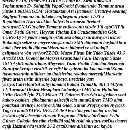
z
i
r
v
e
d
e
E
T
İ
B
,
İ
z
m
i
r
’
d
e
C
O
R
E
S
T
A
’
n
ı
n
6
5
.
Z
i
r
a
i
K
i
m
y
a
s
a
l
T
o
p
l
a
n
t
ı
s
ı
n
a
E
v
S
a
h
i
p
l
i
ğ
i
Y
a
p
t
ı
Ü
r
e
t
i
c
i
f
i
y
a
t
l
a
r
ı
n
d
a
T
e
m
m
u
z
a
r
t
ı
ş
ı
y
ü
z
d
e
1
,
0
6
H
A
Y
G
E
M
:
H
a
s
t
a
l
ı
k
t
a
n
A
r
i
İ
ş
l
e
t
m
e
l
e
r
Ü
r
e
t
i
c
i
y
e
A
v
a
n
t
a
j
S
a
ğ
l
ı
y
o
r
T
e
m
m
u
z
’
u
n
t
ü
k
e
t
i
c
i
e
n
f
l
a
s
y
o
n
u
y
ü
z
d
e
1
,
7
8
L
a
R
e
p
u
b
b
l
i
c
a
:
A
ş
ı
r
ı
s
ı
c
a
k
l
a
r
İ
t
a
l
y
a
’
d
a
t
a
r
ı
m
s
a
l
ü
r
e
t
i
m
i
z
o
r
l
u
y
o
r
E
N
A
G
’
a
g
ö
r
e
T
e
m
m
u
z
e
n
f
l
a
s
y
o
n
u
y
ü
z
d
e
3
’
ü
a
ş
t
ı
C
H
P
’
l
i
Ö
m
e
r
F
e
t
h
i
G
ü
r
e
r
:
H
a
y
v
a
n
İ
t
h
a
l
a
t
ı
E
t
i
U
c
u
z
l
a
t
m
a
d
ı
İ
s
a
G
ö
k
:
T
Ü
R
K
-
İ
Ş
7
4
y
ı
l
d
ı
r
e
m
e
ğ
i
n
o
r
t
a
k
s
e
s
i
o
l
m
a
y
ı
s
ü
r
d
ü
r
ü
y
o
r
T
i
c
a
r
e
t
B
a
k
a
n
l
ı
ğ
ı
s
e
b
z
e
v
e
m
e
y
v
e
s
a
t
ı
ş
l
a
r
ı
n
d
a
S
M
S
d
ö
n
e
m
i
n
i
b
a
ş
l
a
t
t
ı
O
k
u
l
t
a
t
i
l
i
s
i
b
e
r
t
e
h
d
i
t
d
ö
n
e
m
i
!
M
e
z
u
n
l
a
r
ı
b
i
l
i
m
s
e
l
v
e
t
e
k
n
o
l
o
j
i
k
g
e
l
i
ş
m
e
l
e
r
e
y
ö
n
v
e
r
i
y
o
r
T
Z
O
B
:
M
a
z
o
t
F
i
y
a
t
ı
B
i
r
Y
ı
l
d
a
Y
ü
z
d
e
4
3
,
6
A
r
t
t
ı
T
Z
O
B
:
Ü
r
e
t
i
c
i
i
l
e
M
a
r
k
e
t
A
r
a
s
ı
n
d
a
k
i
F
a
r
k
H
a
v
u
ç
t
a
Y
ü
z
d
e
4
6
1
’
i
A
ş
t
ı
D
o
n
d
u
r
u
l
m
u
ş
M
e
y
v
e
l
e
r
Y
a
z
ı
n
P
r
a
t
i
k
T
ü
k
e
t
i
m
S
e
ç
e
n
e
ğ
i
S
u
n
u
y
o
r
A
v
r
u
p
a
e
l
e
k
t
r
i
k
e
n
e
r
j
i
s
i
i
l
e
ç
a
l
ı
ş
a
n
i
l
k
k
ı
t
a
o
l
a
c
a
k
!
K
a
m
u
h
a
s
t
a
n
e
l
e
r
i
n
i
n
n
ü
k
l
e
e
r
t
ı
p
i
h
a
l
e
l
e
r
i
n
e
r
e
k
a
b
e
t
m
e
r
c
e
ğ
i
!
M
a
r
k
e
t
t
e
f
i
y
a
t
ı
a
r
t
a
n
ü
r
ü
n
d
ü
ş
e
n
l
e
b
a
ş
b
a
ş
a
,
ü
r
e
t
i
c
i
d
e
y
a
r
ı
y
a
r
ı
y
a
!
C
a
r
r
e
f
o
u
r
S
A
s
a
t
ı
ş
ı
t
a
m
a
m
!
B
a
k
a
n
Y
u
m
a
k
l
ı
:
3
0
1
,
3
M
i
l
y
o
n
T
L
T
a
r
ı
m
s
a
l
D
e
s
t
e
k
H
e
s
a
p
l
a
r
a
A
k
t
a
r
ı
l
ı
y
o
r
T
M
O
’
d
a
n
H
u
b
u
b
a
t
Ü
r
ü
n
B
e
d
e
l
i
İ
ç
i
n
2
3
,
3
M
i
l
y
a
r
T
L
Ö
d
e
m
e
s
i
P
e
r
u
’
d
a
k
e
ş
f
e
d
i
l
e
n
y
e
n
i
k
a
k
a
o
ç
e
ş
i
t
l
e
r
i
,
ç
i
k
o
l
a
t
a
n
ı
n
g
e
l
e
c
e
ğ
i
i
ç
i
n
u
m
u
t
G
ü
r
e
r
:
T
M
O
a
l
ı
m
p
o
l
i
t
i
k
a
s
ı
ü
r
e
t
i
c
i
y
i
z
o
r
l
u
y
o
r
E
l
i
t
a
G
ı
d
a
,
S
u
n
a
r
P
r
o
f
e
s
y
o
n
e
l
A
y
ç
i
ç
e
k
Y
a
ğ
ı
’
n
ı
t
a
n
ı
t
t
ı
T
A
F
E
,
D
E
U
T
Z
i
l
e
A
l
w
a
r
’
d
a
y
e
n
i
m
o
t
o
r
ü
r
e
t
i
m
t
e
s
i
s
i
n
i
a
ç
t
ı
G
e
l
e
c
e
ğ
i
n
H
a
s
a
d
ı
P
r
o
g
r
a
m
ı
T
ü
r
k
i
y
e
’
d
e
Ö
m
e
r
F
e
t
h
i
G
ü
r
e
r
:
G
ı
d
a
d
a
d
e
n
e
t
i
m
e
k
s
i
k
l
i
ğ
i
s
a
ğ
l
ı
k
r
i
s
k
i
o
l
u
ş
t
u
r
u
y
o
r
D
ı
ş
t
i
c
a
r
e
t
a
ç
ı
ğ
ı
H
a
z
i
r
a
n
’
d
a
y
ü
z
d
e
2
6
,
2
a
r
t
t
ı
D
i
m
e
s
a
i
l
e
s
i
n
i
n
a
c
ı
k
a
y
b
ı
!