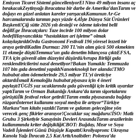
E
m
i
s
y
o
n
T
i
c
a
r
e
t
S
i
s
t
e
m
i
g
ü
n
c
e
l
l
e
n
i
y
o
r
E
l
N
i
n
o
4
9
m
i
l
y
o
n
i
n
s
a
n
ı
a
ç
b
ı
r
a
k
a
c
a
k
Z
e
y
t
i
n
y
a
ğ
ı
i
h
r
a
c
a
t
ı
n
a
b
i
r
d
a
r
b
e
d
e
A
m
e
r
i
k
a
’
d
a
n
T
a
r
ı
m
v
e
d
o
ğ
a
y
ı
e
n
g
ü
z
e
l
a
n
l
a
t
a
n
k
a
r
e
l
e
r
y
a
r
ı
ş
a
c
a
k
K
a
m
u
n
u
n
A
r
-
G
e
h
a
r
c
a
m
a
l
a
r
ı
n
d
a
t
a
r
ı
m
ı
n
p
a
y
ı
y
ü
z
d
e
4
,
4
İ
ş
t
e
D
ü
n
y
a
S
ü
t
Ü
r
ü
n
l
e
r
i
B
a
ş
k
e
n
t
i
!
Ç
i
ğ
s
ü
t
t
e
2
0
2
6
y
ı
l
ı
d
e
s
t
e
ğ
i
v
e
ö
d
e
m
e
t
a
k
v
i
m
i
b
e
l
l
i
d
e
ğ
i
l
E
g
e
İ
h
r
a
c
a
t
ç
ı
l
a
r
ı
:
T
a
z
e
i
n
c
i
r
d
e
1
0
0
m
i
l
y
o
n
d
o
l
a
r
h
e
d
e
f
i
H
a
y
v
a
n
c
ı
l
ı
k
t
a
“
h
a
s
t
a
l
ı
k
t
a
n
a
r
i
i
ş
l
e
t
m
e
”
o
l
m
a
k
k
o
l
a
y
l
a
ş
t
ı
r
ı
l
d
ı
O
r
d
u
G
a
s
t
r
o
n
o
m
i
F
e
s
t
i
v
a
l
i
1
9
6
y
ö
r
e
s
e
l
l
e
z
z
e
t
i
b
i
r
a
r
a
y
a
g
e
t
i
r
d
i
K
a
d
i
m
D
u
r
m
a
z
:
2
0
0
T
L
’
n
i
n
a
l
ı
m
g
ü
c
ü
5
0
0
e
k
m
e
k
t
e
n
1
1
e
k
m
e
ğ
e
d
ü
ş
t
ü
T
e
m
m
u
z
’
u
n
g
ı
d
a
d
e
n
e
t
i
m
b
i
l
a
n
ç
o
s
u
ç
ı
k
t
ı
E
F
S
A
,
T
F
A
i
ç
i
n
g
ü
v
e
n
l
i
a
l
ı
m
d
ü
z
e
y
i
n
i
d
ü
ş
ü
r
d
ü
A
v
r
u
p
a
B
i
r
l
i
ğ
i
g
ı
d
a
r
e
n
k
l
e
n
d
i
r
i
c
i
l
e
r
i
n
i
n
a
s
ı
l
d
e
n
e
t
l
i
y
o
r
?
B
a
k
a
n
Y
u
m
a
k
l
ı
:
T
e
m
m
u
z
d
a
1
0
7
b
i
n
g
ı
d
a
d
e
n
e
t
i
m
i
y
a
p
ı
l
d
ı
N
a
n
o
t
e
k
n
o
l
o
j
i
h
e
r
a
l
a
n
d
a
!
T
M
O
h
u
b
u
b
a
t
a
l
ı
m
ö
d
e
m
e
l
e
r
i
n
d
e
2
9
,
5
m
i
l
y
a
r
T
L
’
y
i
ü
r
e
t
i
c
i
y
e
a
k
t
a
r
d
ı
İ
s
m
a
i
l
K
e
m
a
l
o
ğ
l
u
h
u
b
u
b
a
t
p
i
y
a
s
a
s
ı
i
ç
i
n
4
ö
n
e
r
i
p
a
y
l
a
ş
t
ı
T
Ü
G
İ
S
y
a
z
s
ı
c
a
k
l
a
r
ı
n
d
a
g
ı
d
a
g
ü
v
e
n
l
i
ğ
i
i
ç
i
n
k
r
i
t
i
k
u
y
a
r
ı
l
a
r
y
a
p
t
ı
T
a
r
ı
m
v
e
O
r
m
a
n
B
a
k
a
n
l
ı
ğ
ı
A
n
k
a
r
a
’
d
a
t
a
r
ı
m
s
i
g
o
r
t
a
l
a
r
ı
n
ı
g
ö
r
ü
ş
t
ü
İ
l
k
f
e
s
t
i
v
a
l
r
e
k
o
r
g
e
t
i
r
d
i
!
T
a
r
ı
m
e
m
t
i
a
p
i
y
a
s
a
s
ı
n
d
a
b
u
ğ
d
a
y
r
ü
z
g
a
r
ı
İ
n
t
e
r
n
e
t
k
u
l
l
a
n
ı
m
ı
s
o
s
y
a
l
m
e
d
y
a
i
l
e
a
r
t
ı
y
o
r
“
T
ü
r
k
i
y
e
M
a
r
k
a
s
ı
”
n
ı
n
k
i
t
a
b
ı
y
a
z
ı
l
d
ı
!
T
a
r
ı
m
v
e
g
ı
d
a
n
ı
n
g
e
l
e
c
e
ğ
i
n
e
y
ö
n
v
e
r
e
c
e
k
g
e
n
ç
f
i
k
i
r
l
e
r
a
r
a
n
ı
y
o
r
!
Ç
o
c
u
k
l
a
r
s
u
ç
m
a
ğ
d
u
r
u
!
İ
S
O
:
M
a
t
l
ı
G
r
u
b
u
3
Ş
i
r
k
e
t
i
y
l
e
S
a
n
a
y
i
n
i
n
D
e
v
l
e
r
i
A
r
a
s
ı
n
d
a
T
a
r
ı
m
a
r
a
z
i
l
e
r
i
n
i
n
k
u
l
l
a
n
ı
m
ı
n
d
a
k
r
i
t
e
r
d
e
ğ
i
ş
i
k
l
i
ğ
i
C
B
O
T
:
B
u
ğ
d
a
y
,
M
ı
s
ı
r
v
e
S
o
y
a
V
a
d
e
l
i
İ
ş
l
e
m
l
e
r
i
G
ü
n
ü
D
ü
ş
ü
ş
l
e
K
a
p
a
t
t
ı
U
k
r
o
l
i
y
a
p
r
o
m
:
U
k
r
a
y
n
a
K
a
n
o
l
a
Y
a
ğ
ı
İ
h
r
a
c
a
t
ı
2
,
5
K
a
t
A
r
t
t
ı
A
n
a
l
i
s
t
l
e
r
:
P
o
l
o
n
y
a
’
d
a