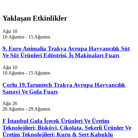
Yaklaşan Etkinlikler
Ağu
10
10 Ağustos
-
15 Ağustos
9. Euro Animalia Trakya Avrupa Hayvancılık Süt
Ve Süt Ürünleri Edüstrisi, İş Makinaları Fuarı
Ağu
10
10 Ağustos
-
15 Ağustos
Çorlu 19.Tarımtech Trakya Avrupa Hayvancılık
Sanayi Ve Gıda Fuarı
Ağu
26
26 Ağustos
-
29 Ağustos
F İstanbul Gıda İçecek Ürünleri Ve Üretim
Teknolojileri; Bisküvi, Çikolata, Şekerli Ürünler Ve
Üretim Teknolojileri; Kuru & Sert Kabuklu