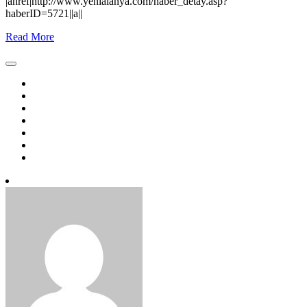
|ahref|http://www.yenialanya.com/haber_detay.asp?
haberID=5721||a||
Read More