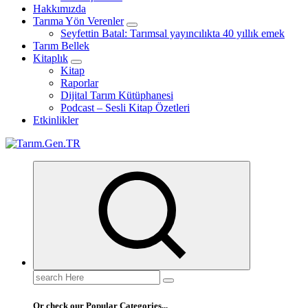
Hakkımızda
Tarıma Yön Verenler
Seyfettin Batal: Tarımsal yayıncılıkta 40 yıllık emek
Tarım Bellek
Kitaplık
Kitap
Raporlar
Dijital Tarım Kütüphanesi
Podcast – Sesli Kitap Özetleri
Etkinlikler
Türk Tarımının İnternetteki Adresi
Search
for:
Or check our Popular Categories...