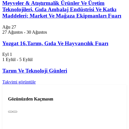
Meyveler & Atıştırmalik Ürünler Ve Üretim
Teknolojileri, Gıda Ambalaj Endüstrisi Ve Katkı
Maddeleri; Market Ve Mağaza Ekipmanları Fuarı
Ağu
27
27 Ağustos
-
30 Ağustos
Yozgat 16.Tarım, Gıda Ve Hayvancılık Fuarı
Eyl
1
1 Eylül
-
5 Eylül
Tarım Ve Teknoloji Günleri
Takvimi görüntüle
Gözünüzden Kaçmasın