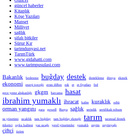
Güncel
güncel haberler
Kitaplık
Köşe Yazıları
Manşet
Milliyet
sağlık
şifalı bitkiler
Sürur Kır
tarimdunyasi.net
TarımTürk
www.gidahatti.com
www.tarimpusulasi.com
buğday
destek
Bakanlık
beslenme
destekleme
dünya
ekmek
ekonomi
enerji içeceği
ersin dilber
esk
et
et fiyatları
fed
hasat
gkgm
gece yeme alışkanlığı
harcama
ibrahim yumaklı
ihracat
kuraklık
kalite
odtü
orman yangını
sağlık
para
powell
Rusya
serinlik
sertifikalı tohum
tarım
su yönetimi
sıcaklık
tam buğday
tam buğday ekmeği
tarımsal destek
tüketici
uyku kalitesi
yaz sıcağı
yerel yönetimler
yumaklı
zeytin
zeytinyağı
çiftçi
üzüm