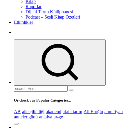
Kitap
Raporlar
Dijital Tarım Kütüphanesi
Podcast – Sesli Kitap Özetleri
Etkinlikler
Search
for:
Or check our Popular Categories...
AB
aile çiftçiliği
akademi
akıllı tarım
Ali Eroğlu
alım fiyatı
anneler günü
antalya
ar-ge