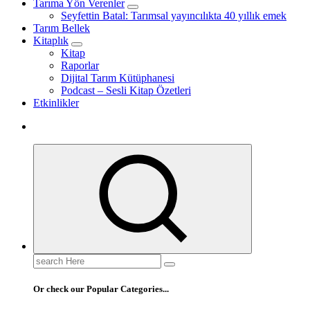
Tarıma Yön Verenler
Seyfettin Batal: Tarımsal yayıncılıkta 40 yıllık emek
Tarım Bellek
Kitaplık
Kitap
Raporlar
Dijital Tarım Kütüphanesi
Podcast – Sesli Kitap Özetleri
Etkinlikler
Search
for:
Or check our Popular Categories...