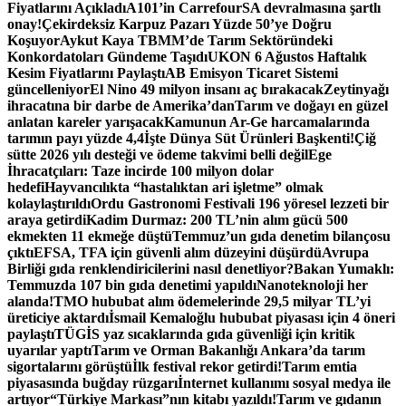
Fiyatlarını Açıkladı
A101’in CarrefourSA devralmasına şartlı
onay!
Çekirdeksiz Karpuz Pazarı Yüzde 50’ye Doğru
Koşuyor
Aykut Kaya TBMM’de Tarım Sektöründeki
Konkordatoları Gündeme Taşıdı
UKON 6 Ağustos Haftalık
Kesim Fiyatlarını Paylaştı
AB Emisyon Ticaret Sistemi
güncelleniyor
El Nino 49 milyon insanı aç bırakacak
Zeytinyağı
ihracatına bir darbe de Amerika’dan
Tarım ve doğayı en güzel
anlatan kareler yarışacak
Kamunun Ar-Ge harcamalarında
tarımın payı yüzde 4,4
İşte Dünya Süt Ürünleri Başkenti!
Çiğ
sütte 2026 yılı desteği ve ödeme takvimi belli değil
Ege
İhracatçıları: Taze incirde 100 milyon dolar
hedefi
Hayvancılıkta “hastalıktan ari işletme” olmak
kolaylaştırıldı
Ordu Gastronomi Festivali 196 yöresel lezzeti bir
araya getirdi
Kadim Durmaz: 200 TL’nin alım gücü 500
ekmekten 11 ekmeğe düştü
Temmuz’un gıda denetim bilançosu
çıktı
EFSA, TFA için güvenli alım düzeyini düşürdü
Avrupa
Birliği gıda renklendiricilerini nasıl denetliyor?
Bakan Yumaklı:
Temmuzda 107 bin gıda denetimi yapıldı
Nanoteknoloji her
alanda!
TMO hububat alım ödemelerinde 29,5 milyar TL’yi
üreticiye aktardı
İsmail Kemaloğlu hububat piyasası için 4 öneri
paylaştı
TÜGİS yaz sıcaklarında gıda güvenliği için kritik
uyarılar yaptı
Tarım ve Orman Bakanlığı Ankara’da tarım
sigortalarını görüştü
İlk festival rekor getirdi!
Tarım emtia
piyasasında buğday rüzgarı
İnternet kullanımı sosyal medya ile
artıyor
“Türkiye Markası”nın kitabı yazıldı!
Tarım ve gıdanın