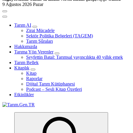
9 Ağustos 2026 Pazar
Tarım AI
Zirai Mücadele
Sektör Politika Belgeleri (TAGEM)
Tarım Şûraları
Hakkımızda
Tarıma Yön Verenler
Seyfettin Batal: Tarımsal yayıncılıkta 40 yıllık emek
Tarım Bellek
Kitaplık
Kitap
Raporlar
Dijital Tarım Kütüphanesi
Podcast – Sesli Kitap Özetleri
Etkinlikler
Türk Tarımının İnternetteki Adresi