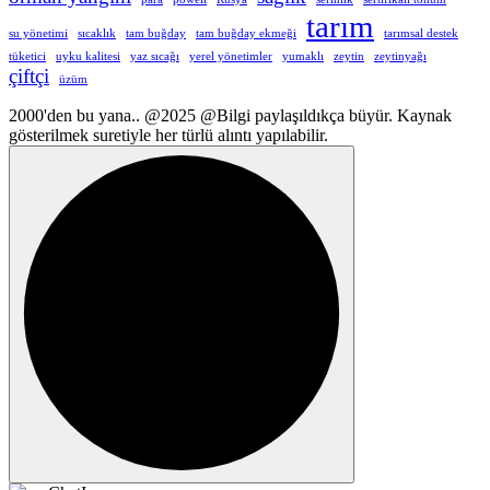
tarım
su yönetimi
sıcaklık
tam buğday
tam buğday ekmeği
tarımsal destek
tüketici
uyku kalitesi
yaz sıcağı
yerel yönetimler
yumaklı
zeytin
zeytinyağı
çiftçi
üzüm
2000'den bu yana.. @2025 @Bilgi paylaşıldıkça büyür. Kaynak
gösterilmek suretiyle her türlü alıntı yapılabilir.