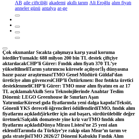
AB
aile çiftçiliği
akademi
akıllı tarım
Ali Eroğlu
alım fiyatı
anneler günü
antalya
ar-ge
Çok okunanlar
Sıcakta çalışmaya karşı yasal koruma
istediler
Yumaklı: 688 milyon 200 bin TL destek çiftçiye
aktarılacak
CHP’li Gürer: Fındık alım fiyatı 370 TL’ye
yükseltilmeli
Tarım yatırımcısı küresele açılıyor!
İş dünyasına
hazır pazar araştırması!
TMO Genel Müdürü Güldal’dan
üreticiye alım güvencesi
CHP’li Öztürkmen: Boz fıstıkta üretici
desteklenmeli
CHP’li Gürer: TMO mısır alım fiyatını en az 17
TL açıklamalı
Akıllı Sera Teknolojilerinde Anahtar Teslim
Dönemi: LEGO Greenhouse ile Sınırları Aşan
Yatırımlar
Küresel gıda fiyatlarında yeni dalga kapıda!
Teksüt,
Gönenli YKS dereceli öğrencileri ödüllendirdi
TMO, fındık alım
fiyatlarını açıkladı
Şirketler için asıl başarı, sürdürülebilir değer
üretmek!
Salçalık domateste yine kriz var
TMO fındık alım
fiyatlarını açıkladı
Dünya Mirası Listesi’ne 25 yeni alan
eklendi
Tarımda da Türkiye’ye rakip olan Mısır’ın tarım ve
gıda stratejisi
TMO 2026/27 Dönemi Kabuklu Fındık Alım