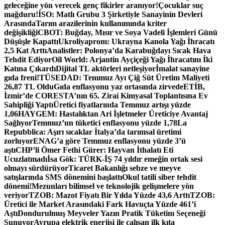
geleceğine yön verecek genç fikirler aranıyor!
Çocuklar suç
mağduru!
İSO: Matlı Grubu 3 Şirketiyle Sanayinin Devleri
Arasında
Tarım arazilerinin kullanımında kriter
değişikliği
CBOT: Buğday, Mısır ve Soya Vadeli İşlemleri Günü
Düşüşle Kapattı
Ukroliyaprom: Ukrayna Kanola Yağı İhracatı
2,5 Kat Arttı
Analistler: Polonya’da Karabuğdayı Sıcak Hava
Tehdit Ediyor
Oil World: Arjantin Ayçiçeği Yağı İhracatını İki
Katına Çıkardı
Dijital TL aktörleri netleşiyor
İmalat sanayine
gıda freni!
TÜSEDAD: Temmuz Ayı Çiğ Süt Üretim Maliyeti
26,87 TL Oldu
Gıda enflasyonu yaz ortasında zirvede
ETİB,
İzmir’de CORESTA’nın 65. Zirai Kimyasal Toplantısına Ev
Sahipliği Yaptı
Üretici fiyatlarında Temmuz artışı yüzde
1,06
HAYGEM: Hastalıktan Ari İşletmeler Üreticiye Avantaj
Sağlıyor
Temmuz’un tüketici enflasyonu yüzde 1,78
La
Repubblica: Aşırı sıcaklar İtalya’da tarımsal üretimi
zorluyor
ENAG’a göre Temmuz enflasyonu yüzde 3’ü
aştı
CHP’li Ömer Fethi Gürer: Hayvan İthalatı Eti
Ucuzlatmadı
İsa Gök: TÜRK-İŞ 74 yıldır emeğin ortak sesi
olmayı sürdürüyor
Ticaret Bakanlığı sebze ve meyve
satışlarında SMS dönemini başlattı
Okul tatili siber tehdit
dönemi!
Mezunları bilimsel ve teknolojik gelişmelere yön
veriyor
TZOB: Mazot Fiyatı Bir Yılda Yüzde 43,6 Arttı
TZOB:
Üretici ile Market Arasındaki Fark Havuçta Yüzde 461’i
Aştı
Dondurulmuş Meyveler Yazın Pratik Tüketim Seçeneği
Sunuyor
Avrupa elektrik enerjisi ile çalışan ilk kıta