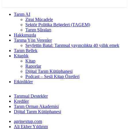
Tarım AI
Zirai Mücadele
Sektör Politika Belgeleri (TAGEM)
Tarım Şûraları
Hakkımızda
Tarıma Yön Verenler
Seyfettin Batal: Tarımsal yayıncılıkta 40 yıllık emek
Tarım Bellek
Kitaplık
Kitap
Raporlar
Dijital Tarım Kütüphanesi
Podcast – Sesli Kitap Özetleri
Etkinlikler
Tarımsal Destekler
Krediler
Tarım Orman Akademisi
Dijital Tarım Kütüphanesi
agrinextup.com
Ali Ekber Yıldırım