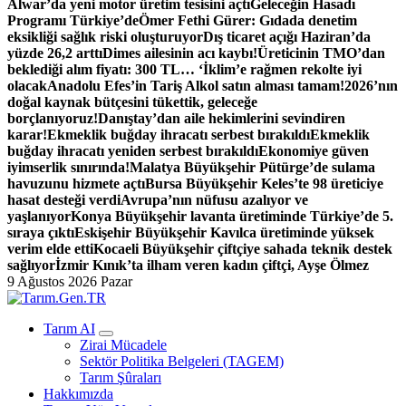
Alwar’da yeni motor üretim tesisini açtı
Geleceğin Hasadı
Programı Türkiye’de
Ömer Fethi Gürer: Gıdada denetim
eksikliği sağlık riski oluşturuyor
Dış ticaret açığı Haziran’da
yüzde 26,2 arttı
Dimes ailesinin acı kaybı!
Üreticinin TMO’dan
beklediği alım fiyatı: 300 TL… ‘İklim’e rağmen rekolte iyi
olacak
Anadolu Efes’in Tariş Alkol satın alması tamam!
2026’nın
doğal kaynak bütçesini tükettik, geleceğe
borçlanıyoruz!
Danıştay’dan aile hekimlerini sevindiren
karar!
Ekmeklik buğday ihracatı serbest bırakıldı
Ekmeklik
buğday ihracatı yeniden serbest bırakıldı
Ekonomiye güven
iyimserlik sınırında!
Malatya Büyükşehir Pütürge’de sulama
havuzunu hizmete açtı
Bursa Büyükşehir Keles’te 98 üreticiye
hasat desteği verdi
Avrupa’nın nüfusu azalıyor ve
yaşlanıyor
Konya Büyükşehir lavanta üretiminde Türkiye’de 5.
sıraya çıktı
Eskişehir Büyükşehir Kavılca üretiminde yüksek
verim elde etti
Kocaeli Büyükşehir çiftçiye sahada teknik destek
sağlıyor
İzmir Kınık’ta ilham veren kadın çiftçi, Ayşe Ölmez
9 Ağustos 2026 Pazar
Türk Tarımının İnternetteki Adresi
Tarım AI
Zirai Mücadele
Sektör Politika Belgeleri (TAGEM)
Tarım Şûraları
Hakkımızda