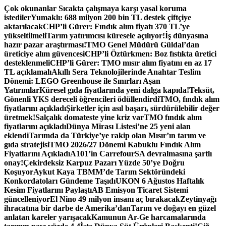
İçeriğe
Çok okunanlar
Sıcakta çalışmaya karşı yasal koruma
atla
istediler
Yumaklı: 688 milyon 200 bin TL destek çiftçiye
aktarılacak
CHP’li Gürer: Fındık alım fiyatı 370 TL’ye
yükseltilmeli
Tarım yatırımcısı küresele açılıyor!
İş dünyasına
hazır pazar araştırması!
TMO Genel Müdürü Güldal’dan
üreticiye alım güvencesi
CHP’li Öztürkmen: Boz fıstıkta üretici
desteklenmeli
CHP’li Gürer: TMO mısır alım fiyatını en az 17
TL açıklamalı
Akıllı Sera Teknolojilerinde Anahtar Teslim
Dönemi: LEGO Greenhouse ile Sınırları Aşan
Yatırımlar
Küresel gıda fiyatlarında yeni dalga kapıda!
Teksüt,
Gönenli YKS dereceli öğrencileri ödüllendirdi
TMO, fındık alım
fiyatlarını açıkladı
Şirketler için asıl başarı, sürdürülebilir değer
üretmek!
Salçalık domateste yine kriz var
TMO fındık alım
fiyatlarını açıkladı
Dünya Mirası Listesi’ne 25 yeni alan
eklendi
Tarımda da Türkiye’ye rakip olan Mısır’ın tarım ve
gıda stratejisi
TMO 2026/27 Dönemi Kabuklu Fındık Alım
Fiyatlarını Açıkladı
A101’in CarrefourSA devralmasına şartlı
onay!
Çekirdeksiz Karpuz Pazarı Yüzde 50’ye Doğru
Koşuyor
Aykut Kaya TBMM’de Tarım Sektöründeki
Konkordatoları Gündeme Taşıdı
UKON 6 Ağustos Haftalık
Kesim Fiyatlarını Paylaştı
AB Emisyon Ticaret Sistemi
güncelleniyor
El Nino 49 milyon insanı aç bırakacak
Zeytinyağı
ihracatına bir darbe de Amerika’dan
Tarım ve doğayı en güzel
anlatan kareler yarışacak
Kamunun Ar-Ge harcamalarında