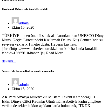
Kızılırmak Deltası nda kuraklık tehdidi
admin
Ekim 15, 2020
TÜRKİYE’nin en önemli sulak alanlarından olan UNESCO Dünya
Mirası Geçici Listesi’ndeki Kızılırmak Deltası Kuş Cenneti’nde su
seviyesi yaklaşık 1 metre düştü. Haberin kaynağı:
|ahref|https://www.haberler.com/kizilirmak-deltasi-nda-kuraklik-
tehdidi-13665610-haberi/||a|| Read More
devamı...
Amasya’da kadın çiftçilere pozitif ayrımcılık
admin
Ekim 15, 2020
AK Parti Amasya Milletvekili Mustafa Levent Karahocagil, 15
Ekim Dünya Çiftçi Kadınlar Günü münasebetiyle kadın çiftçilere
verilen destekler hakkın açıklamalarda bulunarak, ’TKDK