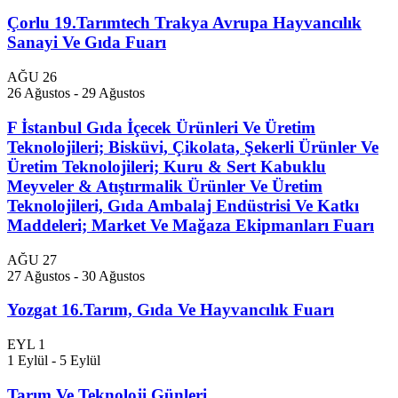
Çorlu 19.Tarımtech Trakya Avrupa Hayvancılık
Sanayi Ve Gıda Fuarı
AĞU
26
26 Ağustos
-
29 Ağustos
F İstanbul Gıda İçecek Ürünleri Ve Üretim
Teknolojileri; Bisküvi, Çikolata, Şekerli Ürünler Ve
Üretim Teknolojileri; Kuru & Sert Kabuklu
Meyveler & Atıştırmalik Ürünler Ve Üretim
Teknolojileri, Gıda Ambalaj Endüstrisi Ve Katkı
Maddeleri; Market Ve Mağaza Ekipmanları Fuarı
AĞU
27
27 Ağustos
-
30 Ağustos
Yozgat 16.Tarım, Gıda Ve Hayvancılık Fuarı
EYL
1
1 Eylül
-
5 Eylül
Tarım Ve Teknoloji Günleri