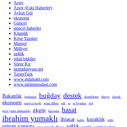
Arşiv
Arşiv (Eski Haberler)
Aykut Gül
ekonomi
Güncel
güncel haberler
Kitaplık
Köşe Yazıları
Manşet
Milliyet
sağlık
şifalı bitkiler
Sürur Kır
tarimdunyasi.net
TarımTürk
www.gidahatti.com
www.tarimpusulasi.com
buğday
destek
Bakanlık
beslenme
destekleme
dünya
ekmek
ekonomi
enerji içeceği
ersin dilber
esk
et
et fiyatları
fed
hasat
gkgm
gece yeme alışkanlığı
harcama
ibrahim yumaklı
ihracat
kuraklık
kalite
odtü
orman yangını
sağlık
para
powell
Rusya
serinlik
sertifikalı tohum