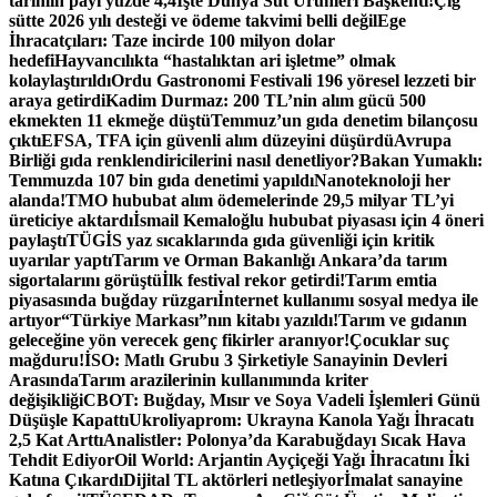
tarımın payı yüzde 4,4
İşte Dünya Süt Ürünleri Başkenti!
Çiğ
sütte 2026 yılı desteği ve ödeme takvimi belli değil
Ege
İhracatçıları: Taze incirde 100 milyon dolar
hedefi
Hayvancılıkta “hastalıktan ari işletme” olmak
kolaylaştırıldı
Ordu Gastronomi Festivali 196 yöresel lezzeti bir
araya getirdi
Kadim Durmaz: 200 TL’nin alım gücü 500
ekmekten 11 ekmeğe düştü
Temmuz’un gıda denetim bilançosu
çıktı
EFSA, TFA için güvenli alım düzeyini düşürdü
Avrupa
Birliği gıda renklendiricilerini nasıl denetliyor?
Bakan Yumaklı:
Temmuzda 107 bin gıda denetimi yapıldı
Nanoteknoloji her
alanda!
TMO hububat alım ödemelerinde 29,5 milyar TL’yi
üreticiye aktardı
İsmail Kemaloğlu hububat piyasası için 4 öneri
paylaştı
TÜGİS yaz sıcaklarında gıda güvenliği için kritik
uyarılar yaptı
Tarım ve Orman Bakanlığı Ankara’da tarım
sigortalarını görüştü
İlk festival rekor getirdi!
Tarım emtia
piyasasında buğday rüzgarı
İnternet kullanımı sosyal medya ile
artıyor
“Türkiye Markası”nın kitabı yazıldı!
Tarım ve gıdanın
geleceğine yön verecek genç fikirler aranıyor!
Çocuklar suç
mağduru!
İSO: Matlı Grubu 3 Şirketiyle Sanayinin Devleri
Arasında
Tarım arazilerinin kullanımında kriter
değişikliği
CBOT: Buğday, Mısır ve Soya Vadeli İşlemleri Günü
Düşüşle Kapattı
Ukroliyaprom: Ukrayna Kanola Yağı İhracatı
2,5 Kat Arttı
Analistler: Polonya’da Karabuğdayı Sıcak Hava
Tehdit Ediyor
Oil World: Arjantin Ayçiçeği Yağı İhracatını İki
Katına Çıkardı
Dijital TL aktörleri netleşiyor
İmalat sanayine