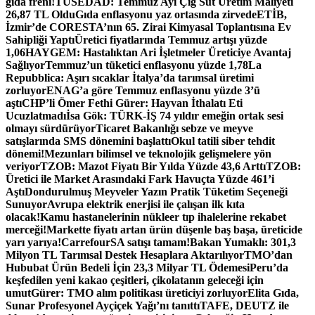
gıda freni!
TÜSEDAD: Temmuz Ayı Çiğ Süt Üretim Maliyeti
26,87 TL Oldu
Gıda enflasyonu yaz ortasında zirvede
ETİB,
İzmir’de CORESTA’nın 65. Zirai Kimyasal Toplantısına Ev
Sahipliği Yaptı
Üretici fiyatlarında Temmuz artışı yüzde
1,06
HAYGEM: Hastalıktan Ari İşletmeler Üreticiye Avantaj
Sağlıyor
Temmuz’un tüketici enflasyonu yüzde 1,78
La
Repubblica: Aşırı sıcaklar İtalya’da tarımsal üretimi
zorluyor
ENAG’a göre Temmuz enflasyonu yüzde 3’ü
aştı
CHP’li Ömer Fethi Gürer: Hayvan İthalatı Eti
Ucuzlatmadı
İsa Gök: TÜRK-İŞ 74 yıldır emeğin ortak sesi
olmayı sürdürüyor
Ticaret Bakanlığı sebze ve meyve
satışlarında SMS dönemini başlattı
Okul tatili siber tehdit
dönemi!
Mezunları bilimsel ve teknolojik gelişmelere yön
veriyor
TZOB: Mazot Fiyatı Bir Yılda Yüzde 43,6 Arttı
TZOB:
Üretici ile Market Arasındaki Fark Havuçta Yüzde 461’i
Aştı
Dondurulmuş Meyveler Yazın Pratik Tüketim Seçeneği
Sunuyor
Avrupa elektrik enerjisi ile çalışan ilk kıta
olacak!
Kamu hastanelerinin nükleer tıp ihalelerine rekabet
merceği!
Markette fiyatı artan ürün düşenle baş başa, üreticide
yarı yarıya!
CarrefourSA satışı tamam!
Bakan Yumaklı: 301,3
Milyon TL Tarımsal Destek Hesaplara Aktarılıyor
TMO’dan
Hububat Ürün Bedeli İçin 23,3 Milyar TL Ödemesi
Peru’da
keşfedilen yeni kakao çeşitleri, çikolatanın geleceği için
umut
Gürer: TMO alım politikası üreticiyi zorluyor
Elita Gıda,
Sunar Profesyonel Ayçiçek Yağı’nı tanıttı
TAFE, DEUTZ ile