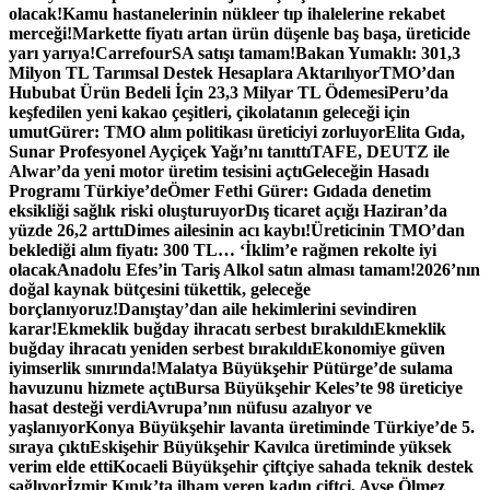
olacak!
Kamu hastanelerinin nükleer tıp ihalelerine rekabet
merceği!
Markette fiyatı artan ürün düşenle baş başa, üreticide
yarı yarıya!
CarrefourSA satışı tamam!
Bakan Yumaklı: 301,3
Milyon TL Tarımsal Destek Hesaplara Aktarılıyor
TMO’dan
Hububat Ürün Bedeli İçin 23,3 Milyar TL Ödemesi
Peru’da
keşfedilen yeni kakao çeşitleri, çikolatanın geleceği için
umut
Gürer: TMO alım politikası üreticiyi zorluyor
Elita Gıda,
Sunar Profesyonel Ayçiçek Yağı’nı tanıttı
TAFE, DEUTZ ile
Alwar’da yeni motor üretim tesisini açtı
Geleceğin Hasadı
Programı Türkiye’de
Ömer Fethi Gürer: Gıdada denetim
eksikliği sağlık riski oluşturuyor
Dış ticaret açığı Haziran’da
yüzde 26,2 arttı
Dimes ailesinin acı kaybı!
Üreticinin TMO’dan
beklediği alım fiyatı: 300 TL… ‘İklim’e rağmen rekolte iyi
olacak
Anadolu Efes’in Tariş Alkol satın alması tamam!
2026’nın
doğal kaynak bütçesini tükettik, geleceğe
borçlanıyoruz!
Danıştay’dan aile hekimlerini sevindiren
karar!
Ekmeklik buğday ihracatı serbest bırakıldı
Ekmeklik
buğday ihracatı yeniden serbest bırakıldı
Ekonomiye güven
iyimserlik sınırında!
Malatya Büyükşehir Pütürge’de sulama
havuzunu hizmete açtı
Bursa Büyükşehir Keles’te 98 üreticiye
hasat desteği verdi
Avrupa’nın nüfusu azalıyor ve
yaşlanıyor
Konya Büyükşehir lavanta üretiminde Türkiye’de 5.
sıraya çıktı
Eskişehir Büyükşehir Kavılca üretiminde yüksek
verim elde etti
Kocaeli Büyükşehir çiftçiye sahada teknik destek
sağlıyor
İzmir Kınık’ta ilham veren kadın çiftçi, Ayşe Ölmez