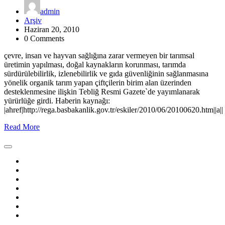
admin
Arşiv
Haziran 20, 2010
0 Comments
çevre, insan ve hayvan sağlığına zarar vermeyen bir tarımsal
üretimin yapılması, doğal kaynakların korunması, tarımda
sürdürülebilirlik, izlenebilirlik ve gıda güvenliğinin sağlanmasına
yönelik organik tarım yapan çiftçilerin birim alan üzerinden
desteklenmesine ilişkin Tebliğ Resmi Gazete`de yayımlanarak
yürürlüğe girdi. Haberin kaynağı:
|ahref|http://rega.basbakanlik.gov.tr/eskiler/2010/06/20100620.htm||a||
Read More