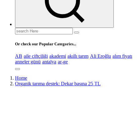
Search
for:
Or check our Popular Categories...
AB
aile çiftçiliği
akademi
akıllı tarım
Ali Eroğlu
alım fiyatı
anneler günü
antalya
ar-ge
Home
Organik tarıma destek: Dekar başına 25 TL