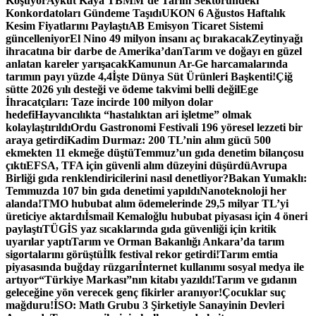
Koşuyor
Aykut Kaya TBMM’de Tarım Sektöründeki
Konkordatoları Gündeme Taşıdı
UKON 6 Ağustos Haftalık
Kesim Fiyatlarını Paylaştı
AB Emisyon Ticaret Sistemi
güncelleniyor
El Nino 49 milyon insanı aç bırakacak
Zeytinyağı
ihracatına bir darbe de Amerika’dan
Tarım ve doğayı en güzel
anlatan kareler yarışacak
Kamunun Ar-Ge harcamalarında
tarımın payı yüzde 4,4
İşte Dünya Süt Ürünleri Başkenti!
Çiğ
sütte 2026 yılı desteği ve ödeme takvimi belli değil
Ege
İhracatçıları: Taze incirde 100 milyon dolar
hedefi
Hayvancılıkta “hastalıktan ari işletme” olmak
kolaylaştırıldı
Ordu Gastronomi Festivali 196 yöresel lezzeti bir
araya getirdi
Kadim Durmaz: 200 TL’nin alım gücü 500
ekmekten 11 ekmeğe düştü
Temmuz’un gıda denetim bilançosu
çıktı
EFSA, TFA için güvenli alım düzeyini düşürdü
Avrupa
Birliği gıda renklendiricilerini nasıl denetliyor?
Bakan Yumaklı:
Temmuzda 107 bin gıda denetimi yapıldı
Nanoteknoloji her
alanda!
TMO hububat alım ödemelerinde 29,5 milyar TL’yi
üreticiye aktardı
İsmail Kemaloğlu hububat piyasası için 4 öneri
paylaştı
TÜGİS yaz sıcaklarında gıda güvenliği için kritik
uyarılar yaptı
Tarım ve Orman Bakanlığı Ankara’da tarım
sigortalarını görüştü
İlk festival rekor getirdi!
Tarım emtia
piyasasında buğday rüzgarı
İnternet kullanımı sosyal medya ile
artıyor
“Türkiye Markası”nın kitabı yazıldı!
Tarım ve gıdanın
geleceğine yön verecek genç fikirler aranıyor!
Çocuklar suç
mağduru!
İSO: Matlı Grubu 3 Şirketiyle Sanayinin Devleri