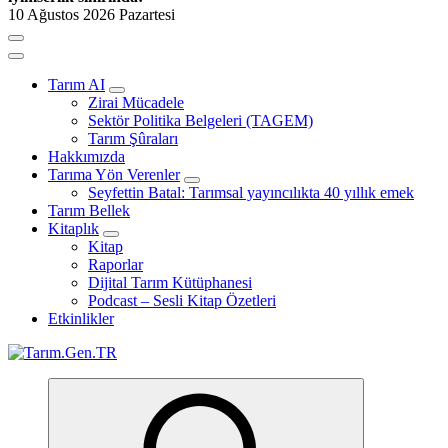
10 Ağustos 2026 Pazartesi
Tarım AI
Zirai Mücadele
Sektör Politika Belgeleri (TAGEM)
Tarım Şûraları
Hakkımızda
Tarıma Yön Verenler
Seyfettin Batal: Tarımsal yayıncılıkta 40 yıllık emek
Tarım Bellek
Kitaplık
Kitap
Raporlar
Dijital Tarım Kütüphanesi
Podcast – Sesli Kitap Özetleri
Etkinlikler
Türk Tarımının İnternetteki Adresi