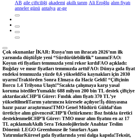
AB
aile çiftçiliği
akademi
akıllı tarım
Ali Eroğlu
alım fiyatı
anneler günü
antalya
ar-ge
Çok okunanlar
İKAR: Rusya’nın un ihracatı 2026’nın ilk
yarısında düştü
İşte yeni “Sürdürülebilirlik” tanımı!
FAO:
Koyun eti fiyatları temmuzda yeni rekor kırdı
FAO açıkladı:
Buğday ve mısır fiyatları temmuzda arttı
FAO: Dünya gıda fiyat
endeksi temmuzda yüzde 0,6 yükseldi
Su kaynakları için 2030
uyarısı!
Traktörden Sonra Elmaya da Haciz Geldi! “Çiftçinin
Borcu 1.4 Trilyona Ulaştı!”
Sıcakta çalışmaya karşı yasal
koruma istediler
Yumaklı: 688 milyon 200 bin TL destek çiftçiye
aktarılacak
CHP’li Gürer: Fındık alım fiyatı 370 TL’ye
yükseltilmeli
Tarım yatırımcısı küresele açılıyor!
İş dünyasına
hazır pazar araştırması!
TMO Genel Müdürü Güldal’dan
üreticiye alım güvencesi
CHP’li Öztürkmen: Boz fıstıkta üretici
desteklenmeli
CHP’li Gürer: TMO mısır alım fiyatını en az 17
TL açıklamalı
Akıllı Sera Teknolojilerinde Anahtar Teslim
Dönemi: LEGO Greenhouse ile Sınırları Aşan
Yatırımlar
Küresel gıda fiyatlarında yeni dalga kapıda!
Teksüt,