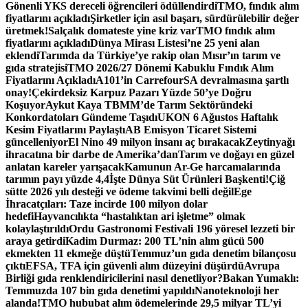
Gönenli YKS dereceli öğrencileri ödüllendirdi
TMO, fındık alım
fiyatlarını açıkladı
Şirketler için asıl başarı, sürdürülebilir değer
üretmek!
Salçalık domateste yine kriz var
TMO fındık alım
fiyatlarını açıkladı
Dünya Mirası Listesi’ne 25 yeni alan
eklendi
Tarımda da Türkiye’ye rakip olan Mısır’ın tarım ve
gıda stratejisi
TMO 2026/27 Dönemi Kabuklu Fındık Alım
Fiyatlarını Açıkladı
A101’in CarrefourSA devralmasına şartlı
onay!
Çekirdeksiz Karpuz Pazarı Yüzde 50’ye Doğru
Koşuyor
Aykut Kaya TBMM’de Tarım Sektöründeki
Konkordatoları Gündeme Taşıdı
UKON 6 Ağustos Haftalık
Kesim Fiyatlarını Paylaştı
AB Emisyon Ticaret Sistemi
güncelleniyor
El Nino 49 milyon insanı aç bırakacak
Zeytinyağı
ihracatına bir darbe de Amerika’dan
Tarım ve doğayı en güzel
anlatan kareler yarışacak
Kamunun Ar-Ge harcamalarında
tarımın payı yüzde 4,4
İşte Dünya Süt Ürünleri Başkenti!
Çiğ
sütte 2026 yılı desteği ve ödeme takvimi belli değil
Ege
İhracatçıları: Taze incirde 100 milyon dolar
hedefi
Hayvancılıkta “hastalıktan ari işletme” olmak
kolaylaştırıldı
Ordu Gastronomi Festivali 196 yöresel lezzeti bir
araya getirdi
Kadim Durmaz: 200 TL’nin alım gücü 500
ekmekten 11 ekmeğe düştü
Temmuz’un gıda denetim bilançosu
çıktı
EFSA, TFA için güvenli alım düzeyini düşürdü
Avrupa
Birliği gıda renklendiricilerini nasıl denetliyor?
Bakan Yumaklı:
Temmuzda 107 bin gıda denetimi yapıldı
Nanoteknoloji her
alanda!
TMO hububat alım ödemelerinde 29,5 milyar TL’yi