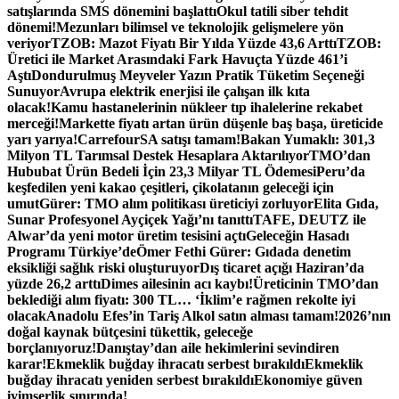
satışlarında SMS dönemini başlattı
Okul tatili siber tehdit
dönemi!
Mezunları bilimsel ve teknolojik gelişmelere yön
veriyor
TZOB: Mazot Fiyatı Bir Yılda Yüzde 43,6 Arttı
TZOB:
Üretici ile Market Arasındaki Fark Havuçta Yüzde 461’i
Aştı
Dondurulmuş Meyveler Yazın Pratik Tüketim Seçeneği
Sunuyor
Avrupa elektrik enerjisi ile çalışan ilk kıta
olacak!
Kamu hastanelerinin nükleer tıp ihalelerine rekabet
merceği!
Markette fiyatı artan ürün düşenle baş başa, üreticide
yarı yarıya!
CarrefourSA satışı tamam!
Bakan Yumaklı: 301,3
Milyon TL Tarımsal Destek Hesaplara Aktarılıyor
TMO’dan
Hububat Ürün Bedeli İçin 23,3 Milyar TL Ödemesi
Peru’da
keşfedilen yeni kakao çeşitleri, çikolatanın geleceği için
umut
Gürer: TMO alım politikası üreticiyi zorluyor
Elita Gıda,
Sunar Profesyonel Ayçiçek Yağı’nı tanıttı
TAFE, DEUTZ ile
Alwar’da yeni motor üretim tesisini açtı
Geleceğin Hasadı
Programı Türkiye’de
Ömer Fethi Gürer: Gıdada denetim
eksikliği sağlık riski oluşturuyor
Dış ticaret açığı Haziran’da
yüzde 26,2 arttı
Dimes ailesinin acı kaybı!
Üreticinin TMO’dan
beklediği alım fiyatı: 300 TL… ‘İklim’e rağmen rekolte iyi
olacak
Anadolu Efes’in Tariş Alkol satın alması tamam!
2026’nın
doğal kaynak bütçesini tükettik, geleceğe
borçlanıyoruz!
Danıştay’dan aile hekimlerini sevindiren
karar!
Ekmeklik buğday ihracatı serbest bırakıldı
Ekmeklik
buğday ihracatı yeniden serbest bırakıldı
Ekonomiye güven
iyimserlik sınırında!