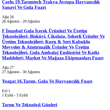
Çorlu 19.Tarımtech Trakya Avrupa Hayvancılık
Sanayi Ve Gıda Fuarı
Ağu
26
26 Ağustos
-
29 Ağustos
F İstanbul Gıda İçecek Ürünleri Ve Üretim
Teknolojileri; Bisküvi, Çikolata, Şekerli Ürünler Ve
Üretim Teknolojileri; Kuru & Sert Kabuklu
Meyveler & Atıştırmalik Ürünler Ve Üretim
Teknolojileri, Gıda Ambalaj Endüstrisi Ve Katkı
Maddeleri; Market Ve Mağaza Ekipmanları Fuarı
Ağu
27
27 Ağustos
-
30 Ağustos
Yozgat 16.Tarım, Gıda Ve Hayvancılık Fuarı
Eyl
1
1 Eylül
-
5 Eylül
Tarım Ve Teknoloji Günleri