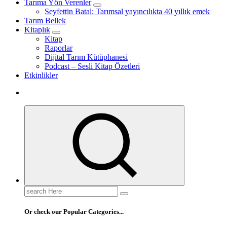
Tarıma Yön Verenler
Seyfettin Batal: Tarımsal yayıncılıkta 40 yıllık emek
Tarım Bellek
Kitaplık
Kitap
Raporlar
Dijital Tarım Kütüphanesi
Podcast – Sesli Kitap Özetleri
Etkinlikler
Search
for:
Or check our Popular Categories...