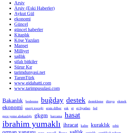
Arşiv
Arşiv (Eski Haberler)
Aykut Gül
ekonomi
Güncel
güncel haberler
Kitaplık
Köşe Yazıları
Manşet
Milliyet
sağlık
şifalı bitkiler
Sürur Kır
tarimdunyasi.net
TarımTürk
www.gidahatti.com
www.tarimpusulasi.com
buğday
destek
Bakanlık
beslenme
destekleme
dünya
ekmek
ekonomi
enerji içeceği
ersin dilber
esk
et
et fiyatları
fed
hasat
gkgm
gece yeme alışkanlığı
harcama
ibrahim yumaklı
ihracat
kuraklık
kalite
odtü
orman yangını
sağlık
para
powell
Rusya
serinlik
sertifikalı tohum