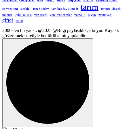
tarım
su yönetimi
sıcaklık
tam buğday
tam buğday ekmeği
tarımsal destek
tüketici
uyku kalitesi
yaz sıcağı
yerel yönetimler
yumaklı
zeytin
zeytinyağı
çiftçi
üzüm
2000'den bu yana.. @2025 @Bilgi paylaşıldıkça büyür. Kaynak
gösterilmek suretiyle her türlü alıntı yapılabilir.