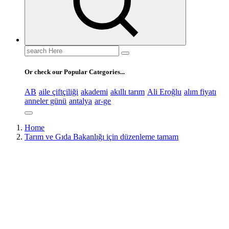
Search
for:
Or check our Popular Categories...
AB
aile çiftçiliği
akademi
akıllı tarım
Ali Eroğlu
alım fiyatı
anneler günü
antalya
ar-ge
Home
Tarım ve Gıda Bakanlığı için düzenleme tamam