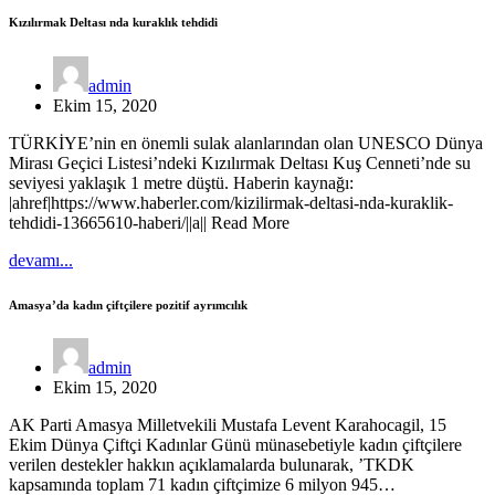
Kızılırmak Deltası nda kuraklık tehdidi
admin
Ekim 15, 2020
TÜRKİYE’nin en önemli sulak alanlarından olan UNESCO Dünya
Mirası Geçici Listesi’ndeki Kızılırmak Deltası Kuş Cenneti’nde su
seviyesi yaklaşık 1 metre düştü. Haberin kaynağı:
|ahref|https://www.haberler.com/kizilirmak-deltasi-nda-kuraklik-
tehdidi-13665610-haberi/||a|| Read More
devamı...
Amasya’da kadın çiftçilere pozitif ayrımcılık
admin
Ekim 15, 2020
AK Parti Amasya Milletvekili Mustafa Levent Karahocagil, 15
Ekim Dünya Çiftçi Kadınlar Günü münasebetiyle kadın çiftçilere
verilen destekler hakkın açıklamalarda bulunarak, ’TKDK
kapsamında toplam 71 kadın çiftçimize 6 milyon 945…