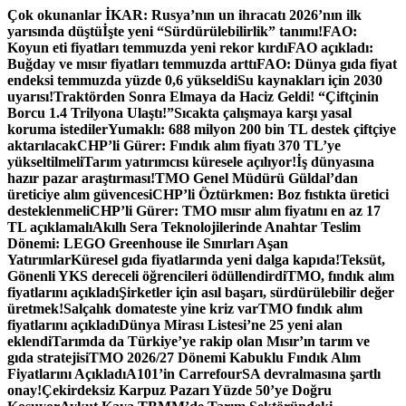
İçeriğe
Çok okunanlar
İKAR: Rusya’nın un ihracatı 2026’nın ilk
atla
yarısında düştü
İşte yeni “Sürdürülebilirlik” tanımı!
FAO:
Koyun eti fiyatları temmuzda yeni rekor kırdı
FAO açıkladı:
Buğday ve mısır fiyatları temmuzda arttı
FAO: Dünya gıda fiyat
endeksi temmuzda yüzde 0,6 yükseldi
Su kaynakları için 2030
uyarısı!
Traktörden Sonra Elmaya da Haciz Geldi! “Çiftçinin
Borcu 1.4 Trilyona Ulaştı!”
Sıcakta çalışmaya karşı yasal
koruma istediler
Yumaklı: 688 milyon 200 bin TL destek çiftçiye
aktarılacak
CHP’li Gürer: Fındık alım fiyatı 370 TL’ye
yükseltilmeli
Tarım yatırımcısı küresele açılıyor!
İş dünyasına
hazır pazar araştırması!
TMO Genel Müdürü Güldal’dan
üreticiye alım güvencesi
CHP’li Öztürkmen: Boz fıstıkta üretici
desteklenmeli
CHP’li Gürer: TMO mısır alım fiyatını en az 17
TL açıklamalı
Akıllı Sera Teknolojilerinde Anahtar Teslim
Dönemi: LEGO Greenhouse ile Sınırları Aşan
Yatırımlar
Küresel gıda fiyatlarında yeni dalga kapıda!
Teksüt,
Gönenli YKS dereceli öğrencileri ödüllendirdi
TMO, fındık alım
fiyatlarını açıkladı
Şirketler için asıl başarı, sürdürülebilir değer
üretmek!
Salçalık domateste yine kriz var
TMO fındık alım
fiyatlarını açıkladı
Dünya Mirası Listesi’ne 25 yeni alan
eklendi
Tarımda da Türkiye’ye rakip olan Mısır’ın tarım ve
gıda stratejisi
TMO 2026/27 Dönemi Kabuklu Fındık Alım
Fiyatlarını Açıkladı
A101’in CarrefourSA devralmasına şartlı
onay!
Çekirdeksiz Karpuz Pazarı Yüzde 50’ye Doğru