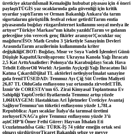
üreticiye aktardı
İsmail Kemaloğlu hububat piyasası için 4 öneri
paylaştı
TÜGİS yaz sıcaklarında gıda güvenliği için kritik
uyarılar yaptı
Tarım ve Orman Bakanlığı Ankara’da tarım
sigortalarını görüştü
İlk festival rekor getirdi!
Tarım emtia
piyasasında buğday rüzgarı
İnternet kullanımı sosyal medya ile
artıyor
“Türkiye Markası”nın kitabı yazıldı!
Tarım ve gıdanın
geleceğine yön verecek genç fikirler aranıyor!
Çocuklar suç
mağduru!
İSO: Matlı Grubu 3 Şirketiyle Sanayinin Devleri
Arasında
Tarım arazilerinin kullanımında kriter
değişikliği
CBOT: Buğday, Mısır ve Soya Vadeli İşlemleri Günü
Düşüşle Kapattı
Ukroliyaprom: Ukrayna Kanola Yağı İhracatı
2,5 Kat Arttı
Analistler: Polonya’da Karabuğdayı Sıcak Hava
Tehdit Ediyor
Oil World: Arjantin Ayçiçeği Yağı İhracatını İki
Katına Çıkardı
Dijital TL aktörleri netleşiyor
İmalat sanayine
gıda freni!
TÜSEDAD: Temmuz Ayı Çiğ Süt Üretim Maliyeti
26,87 TL Oldu
Gıda enflasyonu yaz ortasında zirvede
ETİB,
İzmir’de CORESTA’nın 65. Zirai Kimyasal Toplantısına Ev
Sahipliği Yaptı
Üretici fiyatlarında Temmuz artışı yüzde
1,06
HAYGEM: Hastalıktan Ari İşletmeler Üreticiye Avantaj
Sağlıyor
Temmuz’un tüketici enflasyonu yüzde 1,78
La
Repubblica: Aşırı sıcaklar İtalya’da tarımsal üretimi
zorluyor
ENAG’a göre Temmuz enflasyonu yüzde 3’ü
aştı
CHP’li Ömer Fethi Gürer: Hayvan İthalatı Eti
Ucuzlatmadı
İsa Gök: TÜRK-İŞ 74 yıldır emeğin ortak sesi
olmayı sürdürüyor
Ticaret Bakanlığı sebze ve meyve