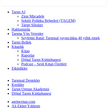
Tarım AI
Zirai Mücadele
Sektör Politika Belgeleri (TAGEM)
Tarım Şûraları
Hakkımızda
Tarıma Yön Verenler
Seyfettin Batal: Tarımsal yayıncılıkta 40 yıllık emek
Tarım Bellek
Kitaplık
Kitap
Raporlar
Dijital Tarım Kütüphanesi
Podcast – Sesli Kitap Özetleri
Etkinlikler
Tarımsal Destekler
Krediler
Tarım Orman Akademisi
Dijital Tarım Kütüphanesi
agrinextup.com
Ali Ekber Yıldırım