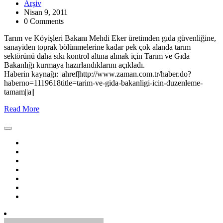
Arşiv
Nisan 9, 2011
0 Comments
Tarım ve Köyişleri Bakanı Mehdi Eker üretimden gıda güvenliğine,
sanayiden toprak bölünmelerine kadar pek çok alanda tarım
sektörünü daha sıkı kontrol altına almak için Tarım ve Gıda
Bakanlığı kurmaya hazırlandıklarını açıkladı.
Haberin kaynağı: |ahref|http://www.zaman.com.tr/haber.do?
haberno=1119618title=tarim-ve-gida-bakanligi-icin-duzenleme-
tamam||a||
Read More