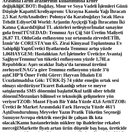
Arasında
Tarım arazilerinin kullanımında kriter
değişikliği
CBOT: Buğday, Mısır ve Soya Vadeli İşlemleri Günü
Düşüşle Kapattı
Ukroliyaprom: Ukrayna Kanola Yağı İhracatı
2,5 Kat Arttı
Analistler: Polonya’da Karabuğdayı Sıcak Hava
Tehdit Ediyor
Oil World: Arjantin Ayçiçeği Yağı İhracatını İki
Katına Çıkardı
Dijital TL aktörleri netleşiyor
İmalat sanayine
gıda freni!
TÜSEDAD: Temmuz Ayı Çiğ Süt Üretim Maliyeti
26,87 TL Oldu
Gıda enflasyonu yaz ortasında zirvede
ETİB,
İzmir’de CORESTA’nın 65. Zirai Kimyasal Toplantısına Ev
Sahipliği Yaptı
Üretici fiyatlarında Temmuz artışı yüzde
1,06
HAYGEM: Hastalıktan Ari İşletmeler Üreticiye Avantaj
Sağlıyor
Temmuz’un tüketici enflasyonu yüzde 1,78
La
Repubblica: Aşırı sıcaklar İtalya’da tarımsal üretimi
zorluyor
ENAG’a göre Temmuz enflasyonu yüzde 3’ü
aştı
CHP’li Ömer Fethi Gürer: Hayvan İthalatı Eti
Ucuzlatmadı
İsa Gök: TÜRK-İŞ 74 yıldır emeğin ortak sesi
olmayı sürdürüyor
Ticaret Bakanlığı sebze ve meyve
satışlarında SMS dönemini başlattı
Okul tatili siber tehdit
dönemi!
Mezunları bilimsel ve teknolojik gelişmelere yön
veriyor
TZOB: Mazot Fiyatı Bir Yılda Yüzde 43,6 Arttı
TZOB:
Üretici ile Market Arasındaki Fark Havuçta Yüzde 461’i
Aştı
Dondurulmuş Meyveler Yazın Pratik Tüketim Seçeneği
Sunuyor
Avrupa elektrik enerjisi ile çalışan ilk kıta
olacak!
Kamu hastanelerinin nükleer tıp ihalelerine rekabet
merceği!
Markette fiyatı artan ürün düşenle baş başa, üreticide