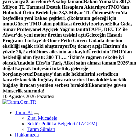
yarı yarıya!
CarrefourSA satışı tamam!
Bakan Yumaklı: 301,3
Milyon TL Tarımsal Destek Hesaplara Aktarılıyor
TMO’dan
Hububat Ürün Bedeli İçin 23,3 Milyar TL Ödemesi
Peru’da
keşfedilen yeni kakao çeşitleri, çikolatanın geleceği için
umut
Gürer: TMO alım politikası üreticiyi zorluyor
Elita Gıda,
Sunar Profesyonel Ayçiçek Yağı’nı tanıttı
TAFE, DEUTZ ile
Alwar’da yeni motor üretim tesisini açtı
Geleceğin Hasadı
Programı Türkiye’de
Ömer Fethi Gürer: Gıdada denetim
eksikliği sağlık riski oluşturuyor
Dış ticaret açığı Haziran’da
yüzde 26,2 arttı
Dimes ailesinin acı kaybı!
Üreticinin TMO’dan
beklediği alım fiyatı: 300 TL… ‘İklim’e rağmen rekolte iyi
olacak
Anadolu Efes’in Tariş Alkol satın alması tamam!
2026’nın
doğal kaynak bütçesini tükettik, geleceğe
borçlanıyoruz!
Danıştay’dan aile hekimlerini sevindiren
karar!
Ekmeklik buğday ihracatı serbest bırakıldı
Ekmeklik
buğday ihracatı yeniden serbest bırakıldı
Ekonomiye güven
iyimserlik sınırında!
10 Ağustos 2026 Pazartesi
Türk Tarımının İnternetteki Adresi
Tarım AI
Zirai Mücadele
Sektör Politika Belgeleri (TAGEM)
Tarım Şûraları
Hakkımızda