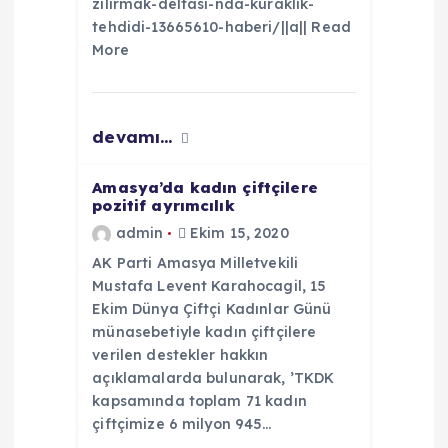
zilirmak-deltasi-nda-kuraklik-
i
tehdidi-13665610-haberi/||a|| Read
More
devamı...
Amasya’da kadın çiftçilere
pozitif ayrımcılık
admin
Ekim 15, 2020
AK Parti Amasya Milletvekili
Mustafa Levent Karahocagil, 15
Ekim Dünya Çiftçi Kadınlar Günü
münasebetiyle kadın çiftçilere
verilen destekler hakkın
açıklamalarda bulunarak, ’TKDK
kapsamında toplam 71 kadın
çiftçimize 6 milyon 945…