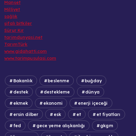
Manşet
Milliyet
sağlık
şifalı bitkiler
Sürur Kır
tarimdunyasi.net
TarımTürk
www.gidahatti.com
www.tarimpusulasi.com
Bakanlık
beslenme
buğday
destek
destekleme
dünya
ekmek
ekonomi
enerji içeceği
ersin dilber
esk
et
et fiyatları
fed
gece yeme alışkanlığı
gkgm