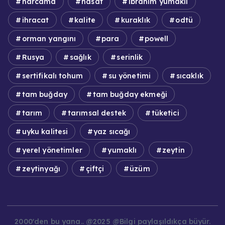
harcama
hasat
ibrahim yumaklı
ihracat
kalite
kuraklık
odtü
orman yangını
para
powell
Rusya
sağlık
serinlik
sertifikalı tohum
su yönetimi
sıcaklık
tam buğday
tam buğday ekmeği
tarım
tarımsal destek
tüketici
uyku kalitesi
yaz sıcağı
yerel yönetimler
yumaklı
zeytin
zeytinyağı
çiftçi
üzüm
2000'den bu yana.. @2025 @Bilgi paylaşıldıkça büyür.