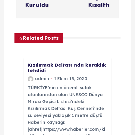
z
Kuruldu
Kısalttı
ı
g
Related Posts
e
z
Kızılırmak Deltası nda kuraklık
i
tehdidi
admin
Ekim 15, 2020
n
TÜRKİYE’nin en önemli sulak
alanlarından olan UNESCO Dünya
m
Mirası Geçici Listesi’ndeki
Kızılırmak Deltası Kuş Cenneti’nde
e
su seviyesi yaklaşık 1 metre düştü.
Haberin kaynağı:
s
|ahref|https://www.haberler.com/ki