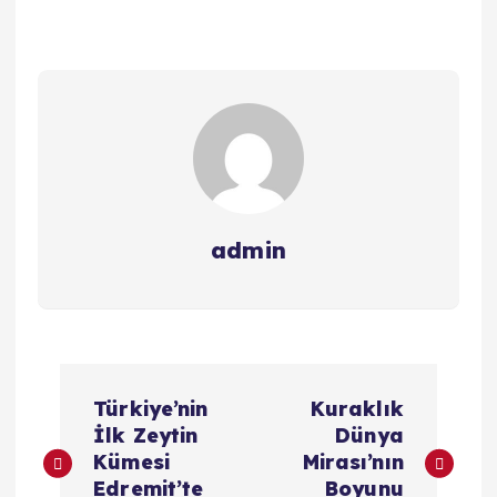
admin
Y
Türkiye’nin
Kuraklık
a
İlk Zeytin
Dünya
Kümesi
Mirası’nın
Edremit’te
Boyunu