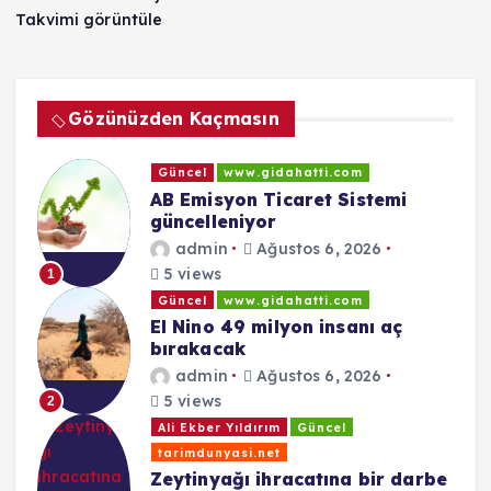
Takvimi görüntüle
Gözünüzden Kaçmasın
Güncel
www.gidahatti.com
AB Emisyon Ticaret Sistemi
güncelleniyor
admin
Ağustos 6, 2026
5 views
1
Güncel
www.gidahatti.com
El Nino 49 milyon insanı aç
bırakacak
admin
Ağustos 6, 2026
5 views
2
Ali Ekber Yıldırım
Güncel
tarimdunyasi.net
Zeytinyağı ihracatına bir darbe