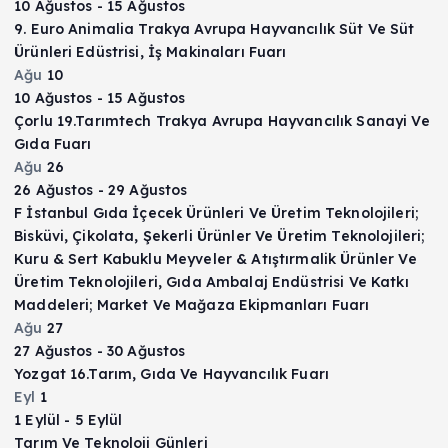
10 Ağustos
-
15 Ağustos
9. Euro Animalia Trakya Avrupa Hayvancılık Süt Ve Süt
Ürünleri Edüstrisi, İş Makinaları Fuarı
Ağu
10
10 Ağustos
-
15 Ağustos
Çorlu 19.Tarımtech Trakya Avrupa Hayvancılık Sanayi Ve
Gıda Fuarı
Ağu
26
26 Ağustos
-
29 Ağustos
F İstanbul Gıda İçecek Ürünleri Ve Üretim Teknolojileri;
Bisküvi, Çikolata, Şekerli Ürünler Ve Üretim Teknolojileri;
Kuru & Sert Kabuklu Meyveler & Atıştırmalik Ürünler Ve
Üretim Teknolojileri, Gıda Ambalaj Endüstrisi Ve Katkı
Maddeleri; Market Ve Mağaza Ekipmanları Fuarı
Ağu
27
27 Ağustos
-
30 Ağustos
Yozgat 16.Tarım, Gıda Ve Hayvancılık Fuarı
Eyl
1
1 Eylül
-
5 Eylül
Tarım Ve Teknoloji Günleri