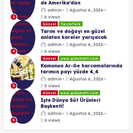
de Amerika’dan
admin
Ağustos 6, 2026
6 views
3
Güncel
TarımTürk
Tarım ve doğayı en güzel
anlatan kareler yarışacak
admin
Ağustos 6, 2026
6 views
4
Güncel
www.gidahatti.com
Kamunun Ar-Ge harcamalarında
tarımın payı yüzde 4,4
admin
Ağustos 6, 2026
5 views
5
Güncel
www.gidahatti.com
İşte Dünya Süt Ürünleri
Başkenti!
admin
Ağustos 6, 2026
6 views
6