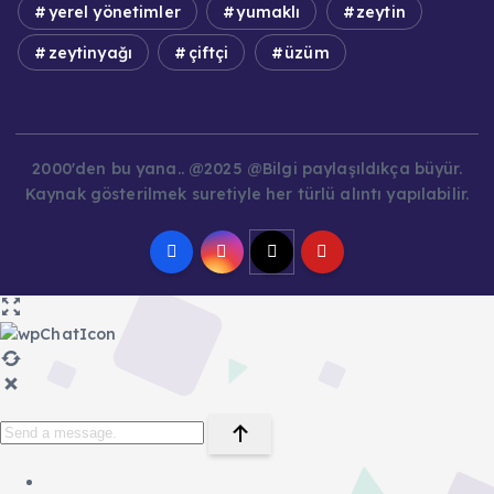
yerel yönetimler
yumaklı
zeytin
zeytinyağı
çiftçi
üzüm
2000'den bu yana.. @2025 @Bilgi paylaşıldıkça büyür.
Kaynak gösterilmek suretiyle her türlü alıntı yapılabilir.