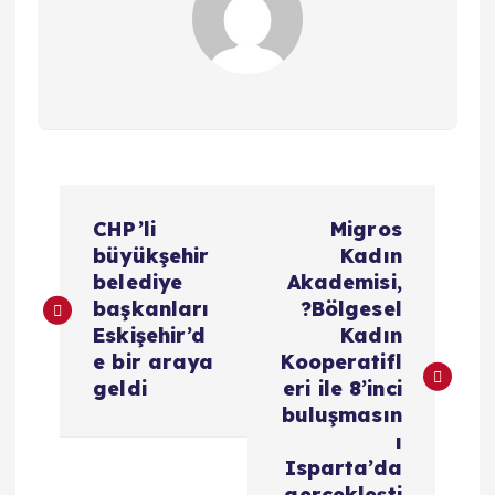
Y
CHP’li
Migros
a
büyükşehir
Kadın
belediye
Akademisi,
z
başkanları
?Bölgesel
Eskişehir’d
Kadın
ı
e bir araya
Kooperatifl
geldi
eri ile 8’inci
g
buluşmasın
ı
e
Isparta’da
gerçekleşti