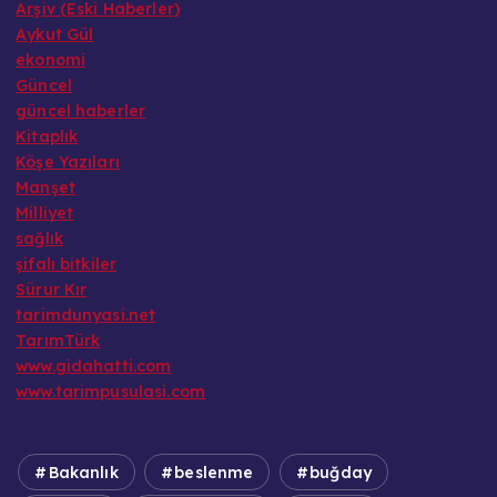
Arşiv (Eski Haberler)
Aykut Gül
ekonomi
Güncel
güncel haberler
Kitaplık
Köşe Yazıları
Manşet
Milliyet
sağlık
şifalı bitkiler
Sürur Kır
tarimdunyasi.net
TarımTürk
www.gidahatti.com
www.tarimpusulasi.com
Bakanlık
beslenme
buğday