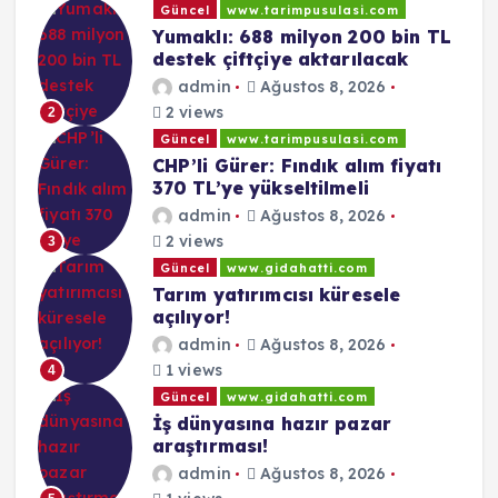
Güncel
www.tarimpusulasi.com
Yumaklı: 688 milyon 200 bin TL
destek çiftçiye aktarılacak
admin
Ağustos 8, 2026
2 views
2
Güncel
www.tarimpusulasi.com
CHP’li Gürer: Fındık alım fiyatı
370 TL’ye yükseltilmeli
admin
Ağustos 8, 2026
2 views
3
Güncel
www.gidahatti.com
Tarım yatırımcısı küresele
açılıyor!
admin
Ağustos 8, 2026
1 views
4
Güncel
www.gidahatti.com
İş dünyasına hazır pazar
araştırması!
admin
Ağustos 8, 2026