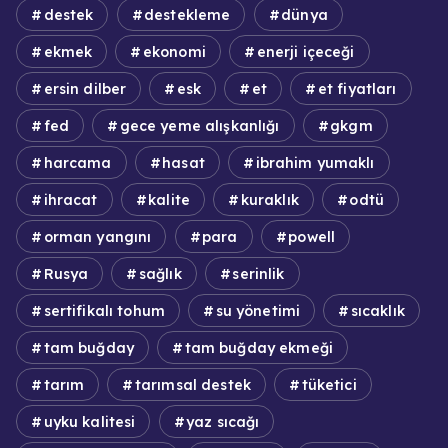
destek
destekleme
dünya
ekmek
ekonomi
enerji içeceği
ersin dilber
esk
et
et fiyatları
fed
gece yeme alışkanlığı
gkgm
harcama
hasat
ibrahim yumaklı
ihracat
kalite
kuraklık
odtü
orman yangını
para
powell
Rusya
sağlık
serinlik
sertifikalı tohum
su yönetimi
sıcaklık
tam buğday
tam buğday ekmeği
tarım
tarımsal destek
tüketici
uyku kalitesi
yaz sıcağı