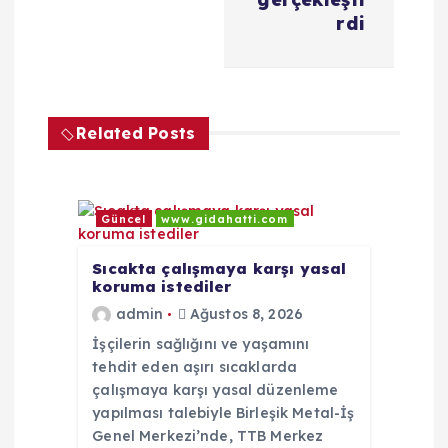
z
rdi
i
n
Related Posts
m
e
Güncel
www.gidahatti.com
s
Sıcakta çalışmaya karşı yasal
koruma istediler
i
admin
Ağustos 8, 2026
İşçilerin sağlığını ve yaşamını
tehdit eden aşırı sıcaklarda
çalışmaya karşı yasal düzenleme
yapılması talebiyle Birleşik Metal-İş
Genel Merkezi’nde, TTB Merkez