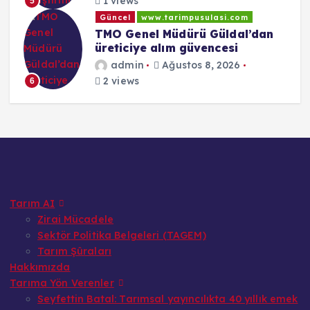
1 views
5
Güncel
www.tarimpusulasi.com
TMO Genel Müdürü Güldal’dan
üreticiye alım güvencesi
admin
Ağustos 8, 2026
2 views
6
Tarım AI
Zirai Mücadele
Sektör Politika Belgeleri (TAGEM)
Tarım Şûraları
Hakkımızda
Tarıma Yön Verenler
Seyfettin Batal: Tarımsal yayıncılıkta 40 yıllık emek