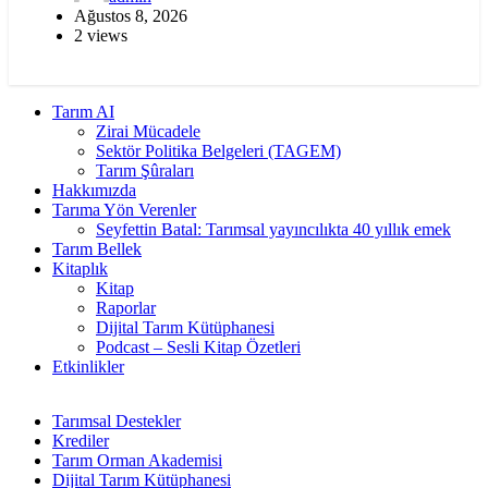
Ağustos 8, 2026
2 views
Tarım AI
Zirai Mücadele
Sektör Politika Belgeleri (TAGEM)
Tarım Şûraları
Hakkımızda
Tarıma Yön Verenler
Seyfettin Batal: Tarımsal yayıncılıkta 40 yıllık emek
Tarım Bellek
Kitaplık
Kitap
Raporlar
Dijital Tarım Kütüphanesi
Podcast – Sesli Kitap Özetleri
Etkinlikler
Tarımsal Destekler
Krediler
Tarım Orman Akademisi
Dijital Tarım Kütüphanesi