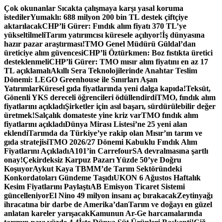
İçeriğe
Çok okunanlar
Sıcakta çalışmaya karşı yasal koruma
atla
istediler
Yumaklı: 688 milyon 200 bin TL destek çiftçiye
aktarılacak
CHP’li Gürer: Fındık alım fiyatı 370 TL’ye
yükseltilmeli
Tarım yatırımcısı küresele açılıyor!
İş dünyasına
hazır pazar araştırması!
TMO Genel Müdürü Güldal’dan
üreticiye alım güvencesi
CHP’li Öztürkmen: Boz fıstıkta üretici
desteklenmeli
CHP’li Gürer: TMO mısır alım fiyatını en az 17
TL açıklamalı
Akıllı Sera Teknolojilerinde Anahtar Teslim
Dönemi: LEGO Greenhouse ile Sınırları Aşan
Yatırımlar
Küresel gıda fiyatlarında yeni dalga kapıda!
Teksüt,
Gönenli YKS dereceli öğrencileri ödüllendirdi
TMO, fındık alım
fiyatlarını açıkladı
Şirketler için asıl başarı, sürdürülebilir değer
üretmek!
Salçalık domateste yine kriz var
TMO fındık alım
fiyatlarını açıkladı
Dünya Mirası Listesi’ne 25 yeni alan
eklendi
Tarımda da Türkiye’ye rakip olan Mısır’ın tarım ve
gıda stratejisi
TMO 2026/27 Dönemi Kabuklu Fındık Alım
Fiyatlarını Açıkladı
A101’in CarrefourSA devralmasına şartlı
onay!
Çekirdeksiz Karpuz Pazarı Yüzde 50’ye Doğru
Koşuyor
Aykut Kaya TBMM’de Tarım Sektöründeki
Konkordatoları Gündeme Taşıdı
UKON 6 Ağustos Haftalık
Kesim Fiyatlarını Paylaştı
AB Emisyon Ticaret Sistemi
güncelleniyor
El Nino 49 milyon insanı aç bırakacak
Zeytinyağı
ihracatına bir darbe de Amerika’dan
Tarım ve doğayı en güzel
anlatan kareler yarışacak
Kamunun Ar-Ge harcamalarında