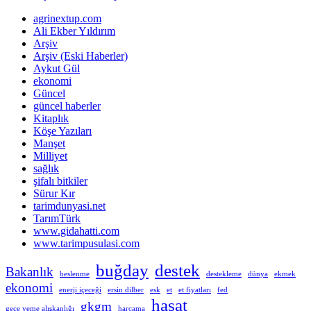
agrinextup.com
Ali Ekber Yıldırım
Arşiv
Arşiv (Eski Haberler)
Aykut Gül
ekonomi
Güncel
güncel haberler
Kitaplık
Köşe Yazıları
Manşet
Milliyet
sağlık
şifalı bitkiler
Sürur Kır
tarimdunyasi.net
TarımTürk
www.gidahatti.com
www.tarimpusulasi.com
buğday
destek
Bakanlık
beslenme
destekleme
dünya
ekmek
ekonomi
enerji içeceği
ersin dilber
esk
et
et fiyatları
fed
hasat
gkgm
gece yeme alışkanlığı
harcama