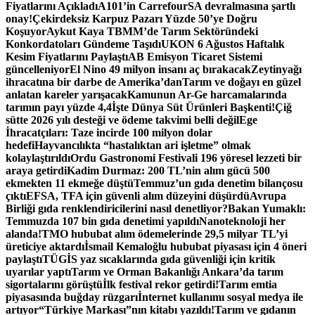
Fiyatlarını Açıkladı
A101’in CarrefourSA devralmasına şartlı
onay!
Çekirdeksiz Karpuz Pazarı Yüzde 50’ye Doğru
Koşuyor
Aykut Kaya TBMM’de Tarım Sektöründeki
Konkordatoları Gündeme Taşıdı
UKON 6 Ağustos Haftalık
Kesim Fiyatlarını Paylaştı
AB Emisyon Ticaret Sistemi
güncelleniyor
El Nino 49 milyon insanı aç bırakacak
Zeytinyağı
ihracatına bir darbe de Amerika’dan
Tarım ve doğayı en güzel
anlatan kareler yarışacak
Kamunun Ar-Ge harcamalarında
tarımın payı yüzde 4,4
İşte Dünya Süt Ürünleri Başkenti!
Çiğ
sütte 2026 yılı desteği ve ödeme takvimi belli değil
Ege
İhracatçıları: Taze incirde 100 milyon dolar
hedefi
Hayvancılıkta “hastalıktan ari işletme” olmak
kolaylaştırıldı
Ordu Gastronomi Festivali 196 yöresel lezzeti bir
araya getirdi
Kadim Durmaz: 200 TL’nin alım gücü 500
ekmekten 11 ekmeğe düştü
Temmuz’un gıda denetim bilançosu
çıktı
EFSA, TFA için güvenli alım düzeyini düşürdü
Avrupa
Birliği gıda renklendiricilerini nasıl denetliyor?
Bakan Yumaklı:
Temmuzda 107 bin gıda denetimi yapıldı
Nanoteknoloji her
alanda!
TMO hububat alım ödemelerinde 29,5 milyar TL’yi
üreticiye aktardı
İsmail Kemaloğlu hububat piyasası için 4 öneri
paylaştı
TÜGİS yaz sıcaklarında gıda güvenliği için kritik
uyarılar yaptı
Tarım ve Orman Bakanlığı Ankara’da tarım
sigortalarını görüştü
İlk festival rekor getirdi!
Tarım emtia
piyasasında buğday rüzgarı
İnternet kullanımı sosyal medya ile
artıyor
“Türkiye Markası”nın kitabı yazıldı!
Tarım ve gıdanın