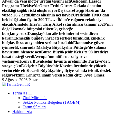
Alwar’da yeni motor üretim tesisini açtı
Geleceğin Hasadı
Programı Türkiye’de
Ömer Fethi Gürer: Gıdada denetim
eksikliği sağlık riski oluşturuyor
Dış ticaret açığı Haziran’da
yüzde 26,2 arttı
Dimes ailesinin acı kaybı!
Üreticinin TMO’dan
beklediği alım fiyatı: 300 TL… ‘İklim’e rağmen rekolte iyi
olacak
Anadolu Efes’in Tariş Alkol satın alması tamam!
2026’nın
doğal kaynak bütçesini tükettik, geleceğe
borçlanıyoruz!
Danıştay’dan aile hekimlerini sevindiren
karar!
Ekmeklik buğday ihracatı serbest bırakıldı
Ekmeklik
buğday ihracatı yeniden serbest bırakıldı
Ekonomiye güven
iyimserlik sınırında!
Malatya Büyükşehir Pütürge’de sulama
havuzunu hizmete açtı
Bursa Büyükşehir Keles’te 98 üreticiye
hasat desteği verdi
Avrupa’nın nüfusu azalıyor ve
yaşlanıyor
Konya Büyükşehir lavanta üretiminde Türkiye’de 5.
sıraya çıktı
Eskişehir Büyükşehir Kavılca üretiminde yüksek
verim elde etti
Kocaeli Büyükşehir çiftçiye sahada teknik destek
sağlıyor
İzmir Kınık’ta ilham veren kadın çiftçi, Ayşe Ölmez
9 Ağustos 2026 Pazar
Türk Tarımının İnternetteki Adresi
Tarım AI
Zirai Mücadele
Sektör Politika Belgeleri (TAGEM)
Tarım Şûraları
Hakkımızda