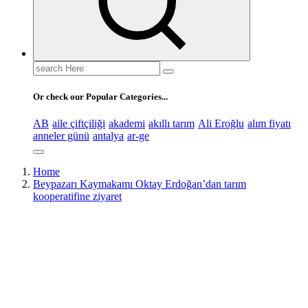
Search
for:
Or check our Popular Categories...
AB
aile çiftçiliği
akademi
akıllı tarım
Ali Eroğlu
alım fiyatı
anneler günü
antalya
ar-ge
Home
Beypazarı Kaymakamı Oktay Erdoğan’dan tarım
kooperatifine ziyaret