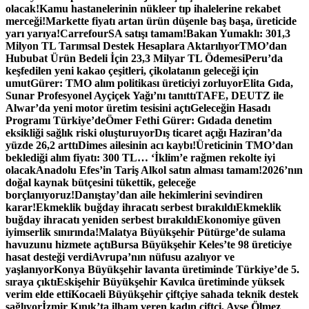
olacak!
Kamu hastanelerinin nükleer tıp ihalelerine rekabet
merceği!
Markette fiyatı artan ürün düşenle baş başa, üreticide
yarı yarıya!
CarrefourSA satışı tamam!
Bakan Yumaklı: 301,3
Milyon TL Tarımsal Destek Hesaplara Aktarılıyor
TMO’dan
Hububat Ürün Bedeli İçin 23,3 Milyar TL Ödemesi
Peru’da
keşfedilen yeni kakao çeşitleri, çikolatanın geleceği için
umut
Gürer: TMO alım politikası üreticiyi zorluyor
Elita Gıda,
Sunar Profesyonel Ayçiçek Yağı’nı tanıttı
TAFE, DEUTZ ile
Alwar’da yeni motor üretim tesisini açtı
Geleceğin Hasadı
Programı Türkiye’de
Ömer Fethi Gürer: Gıdada denetim
eksikliği sağlık riski oluşturuyor
Dış ticaret açığı Haziran’da
yüzde 26,2 arttı
Dimes ailesinin acı kaybı!
Üreticinin TMO’dan
beklediği alım fiyatı: 300 TL… ‘İklim’e rağmen rekolte iyi
olacak
Anadolu Efes’in Tariş Alkol satın alması tamam!
2026’nın
doğal kaynak bütçesini tükettik, geleceğe
borçlanıyoruz!
Danıştay’dan aile hekimlerini sevindiren
karar!
Ekmeklik buğday ihracatı serbest bırakıldı
Ekmeklik
buğday ihracatı yeniden serbest bırakıldı
Ekonomiye güven
iyimserlik sınırında!
Malatya Büyükşehir Pütürge’de sulama
havuzunu hizmete açtı
Bursa Büyükşehir Keles’te 98 üreticiye
hasat desteği verdi
Avrupa’nın nüfusu azalıyor ve
yaşlanıyor
Konya Büyükşehir lavanta üretiminde Türkiye’de 5.
sıraya çıktı
Eskişehir Büyükşehir Kavılca üretiminde yüksek
verim elde etti
Kocaeli Büyükşehir çiftçiye sahada teknik destek
sağlıyor
İzmir Kınık’ta ilham veren kadın çiftçi, Ayşe Ölmez