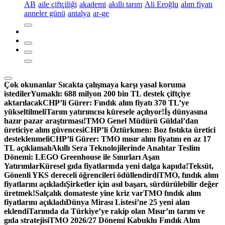
AB
aile çiftçiliği
akademi
akıllı tarım
Ali Eroğlu
alım fiyatı
anneler günü
antalya
ar-ge
Çok okunanlar
Sıcakta çalışmaya karşı yasal koruma
istediler
Yumaklı: 688 milyon 200 bin TL destek çiftçiye
aktarılacak
CHP’li Gürer: Fındık alım fiyatı 370 TL’ye
yükseltilmeli
Tarım yatırımcısı küresele açılıyor!
İş dünyasına
hazır pazar araştırması!
TMO Genel Müdürü Güldal’dan
üreticiye alım güvencesi
CHP’li Öztürkmen: Boz fıstıkta üretici
desteklenmeli
CHP’li Gürer: TMO mısır alım fiyatını en az 17
TL açıklamalı
Akıllı Sera Teknolojilerinde Anahtar Teslim
Dönemi: LEGO Greenhouse ile Sınırları Aşan
Yatırımlar
Küresel gıda fiyatlarında yeni dalga kapıda!
Teksüt,
Gönenli YKS dereceli öğrencileri ödüllendirdi
TMO, fındık alım
fiyatlarını açıkladı
Şirketler için asıl başarı, sürdürülebilir değer
üretmek!
Salçalık domateste yine kriz var
TMO fındık alım
fiyatlarını açıkladı
Dünya Mirası Listesi’ne 25 yeni alan
eklendi
Tarımda da Türkiye’ye rakip olan Mısır’ın tarım ve
gıda stratejisi
TMO 2026/27 Dönemi Kabuklu Fındık Alım