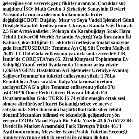
geleceğine yön verecek genç fikirler aranıyor!
Çocuklar suç
mağduru!
İSO: Matlı Grubu 3 Şirketiyle Sanayinin Devleri
Arasında
Tarım arazilerinin kullanımında kriter
değişikliği
CBOT: Buğday, Mısır ve Soya Vadeli İşlemleri Günü
Düşüşle Kapattı
Ukroliyaprom: Ukrayna Kanola Yağı İhracatı
2,5 Kat Arttı
Analistler: Polonya’da Karabuğdayı Sıcak Hava
Tehdit Ediyor
Oil World: Arjantin Ayçiçeği Yağı İhracatını İki
Katına Çıkardı
Dijital TL aktörleri netleşiyor
İmalat sanayine
gıda freni!
TÜSEDAD: Temmuz Ayı Çiğ Süt Üretim Maliyeti
26,87 TL Oldu
Gıda enflasyonu yaz ortasında zirvede
ETİB,
İzmir’de CORESTA’nın 65. Zirai Kimyasal Toplantısına Ev
Sahipliği Yaptı
Üretici fiyatlarında Temmuz artışı yüzde
1,06
HAYGEM: Hastalıktan Ari İşletmeler Üreticiye Avantaj
Sağlıyor
Temmuz’un tüketici enflasyonu yüzde 1,78
La
Repubblica: Aşırı sıcaklar İtalya’da tarımsal üretimi
zorluyor
ENAG’a göre Temmuz enflasyonu yüzde 3’ü
aştı
CHP’li Ömer Fethi Gürer: Hayvan İthalatı Eti
Ucuzlatmadı
İsa Gök: TÜRK-İŞ 74 yıldır emeğin ortak sesi
olmayı sürdürüyor
Ticaret Bakanlığı sebze ve meyve
satışlarında SMS dönemini başlattı
Okul tatili siber tehdit
dönemi!
Mezunları bilimsel ve teknolojik gelişmelere yön
veriyor
TZOB: Mazot Fiyatı Bir Yılda Yüzde 43,6 Arttı
TZOB:
Üretici ile Market Arasındaki Fark Havuçta Yüzde 461’i
Aştı
Dondurulmuş Meyveler Yazın Pratik Tüketim Seçeneği
Sunuyor
Avrupa elektrik enerjisi ile çalışan ilk kıta