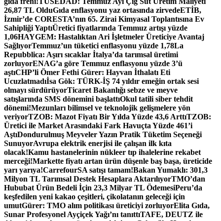
gıda freni!
TÜSEDAD: Temmuz Ayı Çiğ Süt Üretim Maliyeti
26,87 TL Oldu
Gıda enflasyonu yaz ortasında zirvede
ETİB,
İzmir’de CORESTA’nın 65. Zirai Kimyasal Toplantısına Ev
Sahipliği Yaptı
Üretici fiyatlarında Temmuz artışı yüzde
1,06
HAYGEM: Hastalıktan Ari İşletmeler Üreticiye Avantaj
Sağlıyor
Temmuz’un tüketici enflasyonu yüzde 1,78
La
Repubblica: Aşırı sıcaklar İtalya’da tarımsal üretimi
zorluyor
ENAG’a göre Temmuz enflasyonu yüzde 3’ü
aştı
CHP’li Ömer Fethi Gürer: Hayvan İthalatı Eti
Ucuzlatmadı
İsa Gök: TÜRK-İŞ 74 yıldır emeğin ortak sesi
olmayı sürdürüyor
Ticaret Bakanlığı sebze ve meyve
satışlarında SMS dönemini başlattı
Okul tatili siber tehdit
dönemi!
Mezunları bilimsel ve teknolojik gelişmelere yön
veriyor
TZOB: Mazot Fiyatı Bir Yılda Yüzde 43,6 Arttı
TZOB:
Üretici ile Market Arasındaki Fark Havuçta Yüzde 461’i
Aştı
Dondurulmuş Meyveler Yazın Pratik Tüketim Seçeneği
Sunuyor
Avrupa elektrik enerjisi ile çalışan ilk kıta
olacak!
Kamu hastanelerinin nükleer tıp ihalelerine rekabet
merceği!
Markette fiyatı artan ürün düşenle baş başa, üreticide
yarı yarıya!
CarrefourSA satışı tamam!
Bakan Yumaklı: 301,3
Milyon TL Tarımsal Destek Hesaplara Aktarılıyor
TMO’dan
Hububat Ürün Bedeli İçin 23,3 Milyar TL Ödemesi
Peru’da
keşfedilen yeni kakao çeşitleri, çikolatanın geleceği için
umut
Gürer: TMO alım politikası üreticiyi zorluyor
Elita Gıda,
Sunar Profesyonel Ayçiçek Yağı’nı tanıttı
TAFE, DEUTZ ile