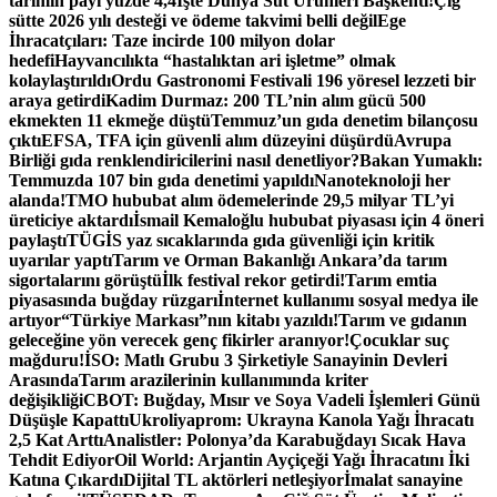
tarımın payı yüzde 4,4
İşte Dünya Süt Ürünleri Başkenti!
Çiğ
sütte 2026 yılı desteği ve ödeme takvimi belli değil
Ege
İhracatçıları: Taze incirde 100 milyon dolar
hedefi
Hayvancılıkta “hastalıktan ari işletme” olmak
kolaylaştırıldı
Ordu Gastronomi Festivali 196 yöresel lezzeti bir
araya getirdi
Kadim Durmaz: 200 TL’nin alım gücü 500
ekmekten 11 ekmeğe düştü
Temmuz’un gıda denetim bilançosu
çıktı
EFSA, TFA için güvenli alım düzeyini düşürdü
Avrupa
Birliği gıda renklendiricilerini nasıl denetliyor?
Bakan Yumaklı:
Temmuzda 107 bin gıda denetimi yapıldı
Nanoteknoloji her
alanda!
TMO hububat alım ödemelerinde 29,5 milyar TL’yi
üreticiye aktardı
İsmail Kemaloğlu hububat piyasası için 4 öneri
paylaştı
TÜGİS yaz sıcaklarında gıda güvenliği için kritik
uyarılar yaptı
Tarım ve Orman Bakanlığı Ankara’da tarım
sigortalarını görüştü
İlk festival rekor getirdi!
Tarım emtia
piyasasında buğday rüzgarı
İnternet kullanımı sosyal medya ile
artıyor
“Türkiye Markası”nın kitabı yazıldı!
Tarım ve gıdanın
geleceğine yön verecek genç fikirler aranıyor!
Çocuklar suç
mağduru!
İSO: Matlı Grubu 3 Şirketiyle Sanayinin Devleri
Arasında
Tarım arazilerinin kullanımında kriter
değişikliği
CBOT: Buğday, Mısır ve Soya Vadeli İşlemleri Günü
Düşüşle Kapattı
Ukroliyaprom: Ukrayna Kanola Yağı İhracatı
2,5 Kat Arttı
Analistler: Polonya’da Karabuğdayı Sıcak Hava
Tehdit Ediyor
Oil World: Arjantin Ayçiçeği Yağı İhracatını İki
Katına Çıkardı
Dijital TL aktörleri netleşiyor
İmalat sanayine