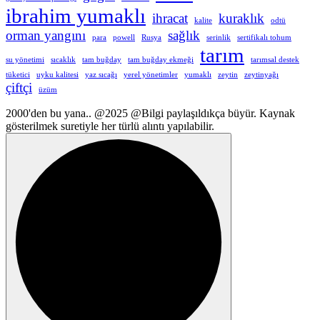
ibrahim yumaklı
ihracat
kuraklık
kalite
odtü
orman yangını
sağlık
para
powell
Rusya
serinlik
sertifikalı tohum
tarım
su yönetimi
sıcaklık
tam buğday
tam buğday ekmeği
tarımsal destek
tüketici
uyku kalitesi
yaz sıcağı
yerel yönetimler
yumaklı
zeytin
zeytinyağı
çiftçi
üzüm
2000'den bu yana.. @2025 @Bilgi paylaşıldıkça büyür. Kaynak
gösterilmek suretiyle her türlü alıntı yapılabilir.