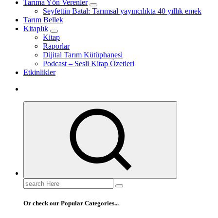
Tarıma Yön Verenler
Seyfettin Batal: Tarımsal yayıncılıkta 40 yıllık emek
Tarım Bellek
Kitaplık
Kitap
Raporlar
Dijital Tarım Kütüphanesi
Podcast – Sesli Kitap Özetleri
Etkinlikler
Search
for:
Or check our Popular Categories...