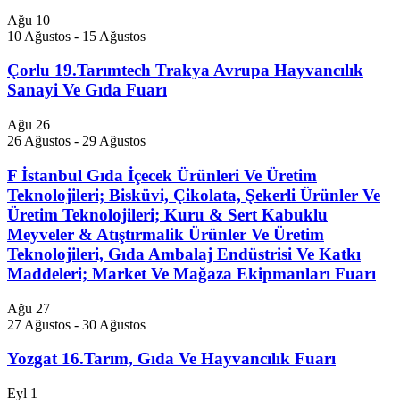
Ağu
10
10 Ağustos
-
15 Ağustos
Çorlu 19.Tarımtech Trakya Avrupa Hayvancılık
Sanayi Ve Gıda Fuarı
Ağu
26
26 Ağustos
-
29 Ağustos
F İstanbul Gıda İçecek Ürünleri Ve Üretim
Teknolojileri; Bisküvi, Çikolata, Şekerli Ürünler Ve
Üretim Teknolojileri; Kuru & Sert Kabuklu
Meyveler & Atıştırmalik Ürünler Ve Üretim
Teknolojileri, Gıda Ambalaj Endüstrisi Ve Katkı
Maddeleri; Market Ve Mağaza Ekipmanları Fuarı
Ağu
27
27 Ağustos
-
30 Ağustos
Yozgat 16.Tarım, Gıda Ve Hayvancılık Fuarı
Eyl
1