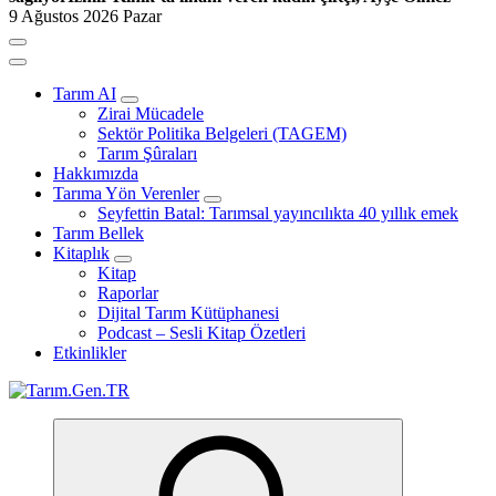
9 Ağustos 2026 Pazar
Tarım AI
Zirai Mücadele
Sektör Politika Belgeleri (TAGEM)
Tarım Şûraları
Hakkımızda
Tarıma Yön Verenler
Seyfettin Batal: Tarımsal yayıncılıkta 40 yıllık emek
Tarım Bellek
Kitaplık
Kitap
Raporlar
Dijital Tarım Kütüphanesi
Podcast – Sesli Kitap Özetleri
Etkinlikler
Türk Tarımının İnternetteki Adresi