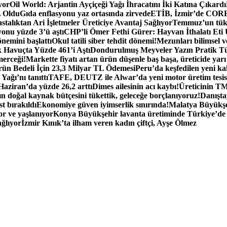
yor
Oil World: Arjantin Ayçiçeği Yağı İhracatını İki Katına Çıkardı
L Oldu
Gıda enflasyonu yaz ortasında zirvede
ETİB, İzmir’de CORES
lıktan Ari İşletmeler Üreticiye Avantaj Sağlıyor
Temmuz’un tüke
nu yüzde 3’ü aştı
CHP’li Ömer Fethi Gürer: Hayvan İthalatı Eti
nemini başlattı
Okul tatili siber tehdit dönemi!
Mezunları bilimsel v
 Havuçta Yüzde 461’i Aştı
Dondurulmuş Meyveler Yazın Pratik T
merceği!
Markette fiyatı artan ürün düşenle baş başa, üreticide yarı
 Bedeli İçin 23,3 Milyar TL Ödemesi
Peru’da keşfedilen yeni kak
Yağı’nı tanıttı
TAFE, DEUTZ ile Alwar’da yeni motor üretim tesisi
 Haziran’da yüzde 26,2 arttı
Dimes ailesinin acı kaybı!
Üreticinin TM
n doğal kaynak bütçesini tükettik, geleceğe borçlanıyoruz!
Danışta
t bırakıldı
Ekonomiye güven iyimserlik sınırında!
Malatya Büyükşe
r ve yaşlanıyor
Konya Büyükşehir lavanta üretiminde Türkiye’de 5.
ağlıyor
İzmir Kınık’ta ilham veren kadın çiftçi, Ayşe Ölmez