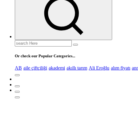
Search
for:
Or check our Popular Categories...
AB
aile çiftçiliği
akademi
akıllı tarım
Ali Eroğlu
alım fiyatı
an