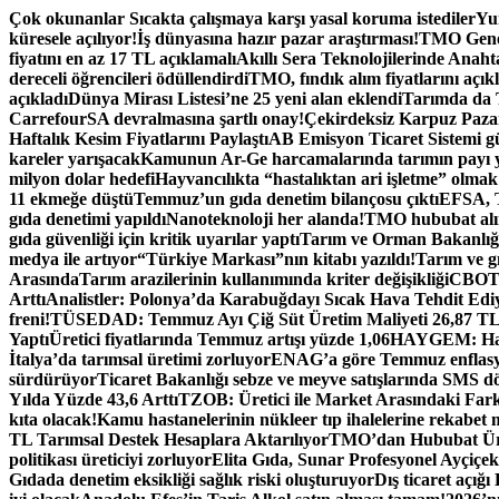
İçeriğe
Çok okunanlar
Sıcakta çalışmaya karşı yasal koruma istediler
Yum
atla
küresele açılıyor!
İş dünyasına hazır pazar araştırması!
TMO Genel
fiyatını en az 17 TL açıklamalı
Akıllı Sera Teknolojilerinde Anah
dereceli öğrencileri ödüllendirdi
TMO, fındık alım fiyatlarını açık
açıkladı
Dünya Mirası Listesi’ne 25 yeni alan eklendi
Tarımda da T
CarrefourSA devralmasına şartlı onay!
Çekirdeksiz Karpuz Paza
Haftalık Kesim Fiyatlarını Paylaştı
AB Emisyon Ticaret Sistemi g
kareler yarışacak
Kamunun Ar-Ge harcamalarında tarımın payı 
milyon dolar hedefi
Hayvancılıkta “hastalıktan ari işletme” olmak 
11 ekmeğe düştü
Temmuz’un gıda denetim bilançosu çıktı
EFSA, T
gıda denetimi yapıldı
Nanoteknoloji her alanda!
TMO hububat alım
gıda güvenliği için kritik uyarılar yaptı
Tarım ve Orman Bakanlığı
medya ile artıyor
“Türkiye Markası”nın kitabı yazıldı!
Tarım ve gı
Arasında
Tarım arazilerinin kullanımında kriter değişikliği
CBOT: 
Arttı
Analistler: Polonya’da Karabuğdayı Sıcak Hava Tehdit Edi
freni!
TÜSEDAD: Temmuz Ayı Çiğ Süt Üretim Maliyeti 26,87 T
Yaptı
Üretici fiyatlarında Temmuz artışı yüzde 1,06
HAYGEM: Hasta
İtalya’da tarımsal üretimi zorluyor
ENAG’a göre Temmuz enflasyo
sürdürüyor
Ticaret Bakanlığı sebze ve meyve satışlarında SMS dö
Yılda Yüzde 43,6 Arttı
TZOB: Üretici ile Market Arasındaki Fark
kıta olacak!
Kamu hastanelerinin nükleer tıp ihalelerine rekabet 
TL Tarımsal Destek Hesaplara Aktarılıyor
TMO’dan Hububat Ürün
politikası üreticiyi zorluyor
Elita Gıda, Sunar Profesyonel Ayçiçek 
Gıdada denetim eksikliği sağlık riski oluşturuyor
Dış ticaret açığı