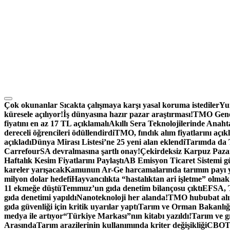
Çok okunanlar
Sıcakta çalışmaya karşı yasal koruma istediler
Yum
küresele açılıyor!
İş dünyasına hazır pazar araştırması!
TMO Genel
fiyatını en az 17 TL açıklamalı
Akıllı Sera Teknolojilerinde Anah
dereceli öğrencileri ödüllendirdi
TMO, fındık alım fiyatlarını açık
açıkladı
Dünya Mirası Listesi’ne 25 yeni alan eklendi
Tarımda da T
CarrefourSA devralmasına şartlı onay!
Çekirdeksiz Karpuz Paza
Haftalık Kesim Fiyatlarını Paylaştı
AB Emisyon Ticaret Sistemi g
kareler yarışacak
Kamunun Ar-Ge harcamalarında tarımın payı 
milyon dolar hedefi
Hayvancılıkta “hastalıktan ari işletme” olmak 
11 ekmeğe düştü
Temmuz’un gıda denetim bilançosu çıktı
EFSA, T
gıda denetimi yapıldı
Nanoteknoloji her alanda!
TMO hububat alım
gıda güvenliği için kritik uyarılar yaptı
Tarım ve Orman Bakanlığı
medya ile artıyor
“Türkiye Markası”nın kitabı yazıldı!
Tarım ve gı
Arasında
Tarım arazilerinin kullanımında kriter değişikliği
CBOT: 