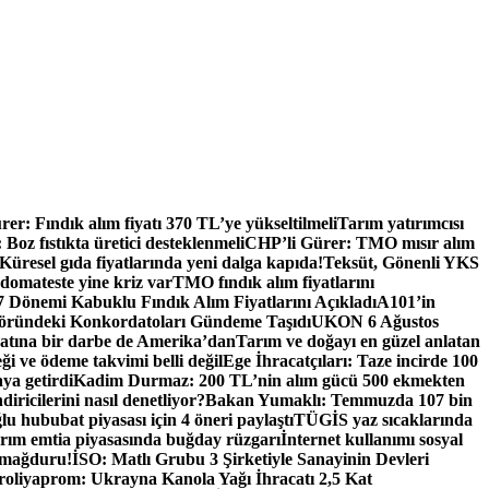
er: Fındık alım fiyatı 370 TL’ye yükseltilmeli
Tarım yatırımcısı
oz fıstıkta üretici desteklenmeli
CHP’li Gürer: TMO mısır alım
Küresel gıda fiyatlarında yeni dalga kapıda!
Teksüt, Gönenli YKS
 domateste yine kriz var
TMO fındık alım fiyatlarını
Dönemi Kabuklu Fındık Alım Fiyatlarını Açıkladı
A101’in
ründeki Konkordatoları Gündeme Taşıdı
UKON 6 Ağustos
catına bir darbe de Amerika’dan
Tarım ve doğayı en güzel anlatan
eği ve ödeme takvimi belli değil
Ege İhracatçıları: Taze incirde 100
aya getirdi
Kadim Durmaz: 200 TL’nin alım gücü 500 ekmekten
iricilerini nasıl denetliyor?
Bakan Yumaklı: Temmuzda 107 bin
u hububat piyasası için 4 öneri paylaştı
TÜGİS yaz sıcaklarında
rım emtia piyasasında buğday rüzgarı
İnternet kullanımı sosyal
 mağduru!
İSO: Matlı Grubu 3 Şirketiyle Sanayinin Devleri
oliyaprom: Ukrayna Kanola Yağı İhracatı 2,5 Kat