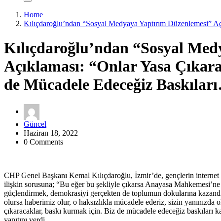
Home
Kılıçdaroğlu’ndan “Sosyal Medyaya Yaptırım Düzenlemesi” Aç
Kılıçdaroğlu’ndan “Sosyal Med
Açıklaması: “Onlar Yasa Çıkar
de Mücadele Edeceğiz Baskılar
Güncel
Haziran 18, 2022
0 Comments
CHP Genel Başkanı Kemal Kılıçdaroğlu, İzmir’de, gençlerin internet 
ilişkin sorusuna; “Bu eğer bu şekliyle çıkarsa Anayasa Mahkemesi’ne 
güçlendirmek, demokrasiyi gerçekten de toplumun dokularına kazandır
olursa haberimiz olur, o haksızlıkla mücadele ederiz, sizin yanınızd
çıkaracaklar, baskı kurmak için. Biz de mücadele edeceğiz baskıları
yanıtını verdi.