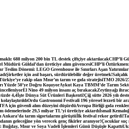
aklı: 688 milyon 200 bin TL destek çiftçiye aktarılacak
CHP’li Gür
 Müdürü Güldal’dan üreticiye alım güvencesi
CHP’li Öztürkmen: B
tar Teslim Dönemi: LEGO Greenhouse ile Sınırları Aşan Yatırımlar
ladı
Şirketler için asıl başarı, sürdürülebilir değer üretmek!
Salçalık
ürkiye’ye rakip olan Mısır’ın tarım ve gıda stratejisi
TMO 2026/27 
rı Yüzde 50’ye Doğru Koşuyor
Aykut Kaya TBMM’de Tarım Sektö
üncelleniyor
El Nino 49 milyon insanı aç bırakacak
Zeytinyağı ihra
yüzde 4,4
İşte Dünya Süt Ürünleri Başkenti!
Çiğ sütte 2026 yılı dest
kolaylaştırıldı
Ordu Gastronomi Festivali 196 yöresel lezzeti bir ar
FA için güvenli alım düzeyini düşürdü
Avrupa Birliği gıda renklend
 ödemelerinde 29,5 milyar TL’yi üreticiye aktardı
İsmail Kemaloğl
 Ankara’da tarım sigortalarını görüştü
İlk festival rekor getirdi!
Ta
danın geleceğine yön verecek genç fikirler aranıyor!
Çocuklar suç
Buğday, Mısır ve Soya Vadeli İşlemleri Günü Düşüşle Kapattı
Ukr