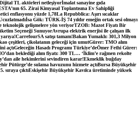
Dijital TL aktörleri netleşiyor
İmalat sanayine gıda
TA’nın 65. Zirai Kimyasal Toplantısına Ev Sahipliği
tici enflasyonu yüzde 1,78
La Repubblica: Aşırı sıcaklar
 Ucuzlatmadı
İsa Gök: TÜRK-İŞ 74 yıldır emeğin ortak sesi olmayı
e teknolojik gelişmelere yön veriyor
TZOB: Mazot Fiyatı Bir
üketim Seçeneği Sunuyor
Avrupa elektrik enerjisi ile çalışan ilk
 yarıya!
CarrefourSA satışı tamam!
Bakan Yumaklı: 301,3 Milyon
ao çeşitleri, çikolatanın geleceği için umut
Gürer: TMO alım
ni açtı
Geleceğin Hasadı Programı Türkiye’de
Ömer Fethi Gürer:
O’dan beklediği alım fiyatı: 300 TL… ‘İklim’e rağmen rekolte
y’dan aile hekimlerini sevindiren karar!
Ekmeklik buğday
hir Pütürge’de sulama havuzunu hizmete açtı
Bursa Büyükşehir
 sıraya çıktı
Eskişehir Büyükşehir Kavılca üretiminde yüksek