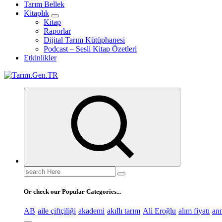
Tarım Bellek
Kitaplık
Kitap
Raporlar
Dijital Tarım Kütüphanesi
Podcast – Sesli Kitap Özetleri
Etkinlikler
Türk Tarımının İnternetteki Adresi
Search
for:
Or check our Popular Categories...
AB
aile çiftçiliği
akademi
akıllı tarım
Ali Eroğlu
alım fiyatı
an