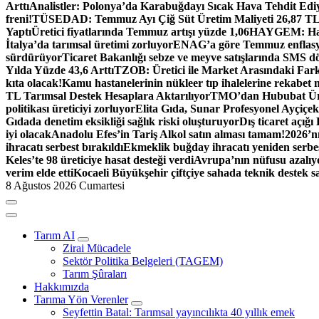
Arttı
Analistler: Polonya’da Karabuğdayı Sıcak Hava Tehdit Edi
freni!
TÜSEDAD: Temmuz Ayı Çiğ Süt Üretim Maliyeti 26,87 T
Yaptı
Üretici fiyatlarında Temmuz artışı yüzde 1,06
HAYGEM: Hasta
İtalya’da tarımsal üretimi zorluyor
ENAG’a göre Temmuz enflasyo
sürdürüyor
Ticaret Bakanlığı sebze ve meyve satışlarında SMS dö
Yılda Yüzde 43,6 Arttı
TZOB: Üretici ile Market Arasındaki Fark
kıta olacak!
Kamu hastanelerinin nükleer tıp ihalelerine rekabet 
TL Tarımsal Destek Hesaplara Aktarılıyor
TMO’dan Hububat Ürün
politikası üreticiyi zorluyor
Elita Gıda, Sunar Profesyonel Ayçiçek 
Gıdada denetim eksikliği sağlık riski oluşturuyor
Dış ticaret açığı
iyi olacak
Anadolu Efes’in Tariş Alkol satın alması tamam!
2026’nı
ihracatı serbest bırakıldı
Ekmeklik buğday ihracatı yeniden serbes
Keles’te 98 üreticiye hasat desteği verdi
Avrupa’nın nüfusu azalıyo
verim elde etti
Kocaeli Büyükşehir çiftçiye sahada teknik destek s
8 Ağustos 2026 Cumartesi
Tarım AI
Zirai Mücadele
Sektör Politika Belgeleri (TAGEM)
Tarım Şûraları
Hakkımızda
Tarıma Yön Verenler
Seyfettin Batal: Tarımsal yayıncılıkta 40 yıllık emek