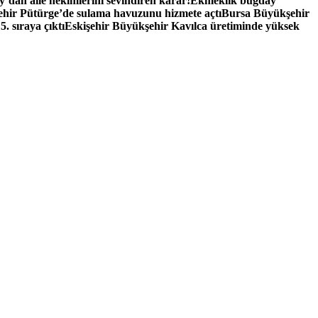
y’dan aile hekimlerini sevindiren karar!
Ekmeklik buğday
hir Pütürge’de sulama havuzunu hizmete açtı
Bursa Büyükşehir
 sıraya çıktı
Eskişehir Büyükşehir Kavılca üretiminde yüksek