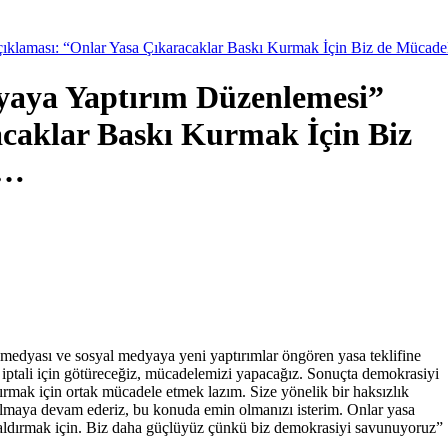
ıklaması: “Onlar Yasa Çıkaracaklar Baskı Kurmak İçin Biz de Mücade
yaya Yaptırım Düzenlemesi”
acaklar Baskı Kurmak İçin Biz
ı…
medyası ve sosyal medyaya yeni yaptırımlar öngören yasa teklifine
iptali için götüreceğiz, mücadelemizi yapacağız. Sonuçta demokrasiyi
mak için ortak mücadele etmek lazım. Size yönelik bir haksızlık
a olmaya devam ederiz, bu konuda emin olmanızı isterim. Onlar yasa
 kaldırmak için. Biz daha güçlüyüz çünkü biz demokrasiyi savunuyoruz”