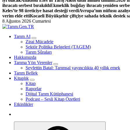
iyi olacak
Anadolu Efes’in Tariş Alkol satın alması tamam!
2026’nı
ihracatı serbest bırakıldı
Ekmeklik buğday ihracatı yeniden serbes
Keles’te 98 üreticiye hasat desteği verdi
Avrupa’nın nüfusu azalıyo
verim elde etti
Kocaeli Büyükşehir çiftçiye sahada teknik destek s
8 Ağustos 2026 Cumartesi
Türk Tarımının İnternetteki Adresi
Tarım AI
Zirai Mücadele
Sektör Politika Belgeleri (TAGEM)
Tarım Şûraları
Hakkımızda
Tarıma Yön Verenler
Seyfettin Batal: Tarımsal yayıncılıkta 40 yıllık emek
Tarım Bellek
Kitaplık
Kitap
Raporlar
Dijital Tarım Kütüphanesi
Podcast – Sesli Kitap Özetleri
Etkinlikler