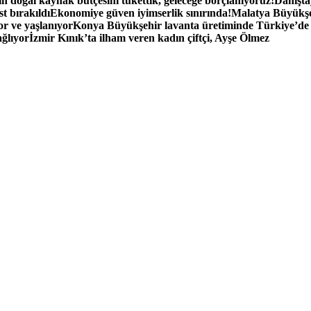
n doğal kaynak bütçesini tükettik, geleceğe borçlanıyoruz!
Danışta
t bırakıldı
Ekonomiye güven iyimserlik sınırında!
Malatya Büyükşe
r ve yaşlanıyor
Konya Büyükşehir lavanta üretiminde Türkiye’de 5.
ağlıyor
İzmir Kınık’ta ilham veren kadın çiftçi, Ayşe Ölmez