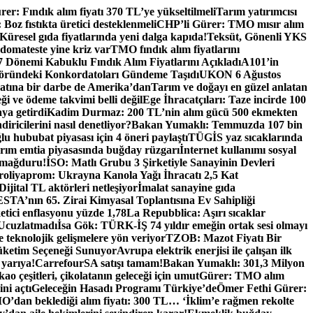
er: Fındık alım fiyatı 370 TL’ye yükseltilmeli
Tarım yatırımcısı
oz fıstıkta üretici desteklenmeli
CHP’li Gürer: TMO mısır alım
Küresel gıda fiyatlarında yeni dalga kapıda!
Teksüt, Gönenli YKS
 domateste yine kriz var
TMO fındık alım fiyatlarını
Dönemi Kabuklu Fındık Alım Fiyatlarını Açıkladı
A101’in
ründeki Konkordatoları Gündeme Taşıdı
UKON 6 Ağustos
catına bir darbe de Amerika’dan
Tarım ve doğayı en güzel anlatan
eği ve ödeme takvimi belli değil
Ege İhracatçıları: Taze incirde 100
aya getirdi
Kadim Durmaz: 200 TL’nin alım gücü 500 ekmekten
iricilerini nasıl denetliyor?
Bakan Yumaklı: Temmuzda 107 bin
u hububat piyasası için 4 öneri paylaştı
TÜGİS yaz sıcaklarında
rım emtia piyasasında buğday rüzgarı
İnternet kullanımı sosyal
 mağduru!
İSO: Matlı Grubu 3 Şirketiyle Sanayinin Devleri
oliyaprom: Ukrayna Kanola Yağı İhracatı 2,5 Kat
Dijital TL aktörleri netleşiyor
İmalat sanayine gıda
TA’nın 65. Zirai Kimyasal Toplantısına Ev Sahipliği
tici enflasyonu yüzde 1,78
La Repubblica: Aşırı sıcaklar
 Ucuzlatmadı
İsa Gök: TÜRK-İŞ 74 yıldır emeğin ortak sesi olmayı
e teknolojik gelişmelere yön veriyor
TZOB: Mazot Fiyatı Bir
üketim Seçeneği Sunuyor
Avrupa elektrik enerjisi ile çalışan ilk
 yarıya!
CarrefourSA satışı tamam!
Bakan Yumaklı: 301,3 Milyon
ao çeşitleri, çikolatanın geleceği için umut
Gürer: TMO alım
ni açtı
Geleceğin Hasadı Programı Türkiye’de
Ömer Fethi Gürer:
O’dan beklediği alım fiyatı: 300 TL… ‘İklim’e rağmen rekolte