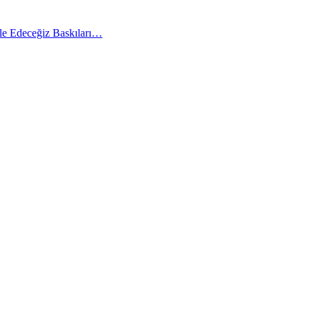
le Edeceğiz Baskıları…