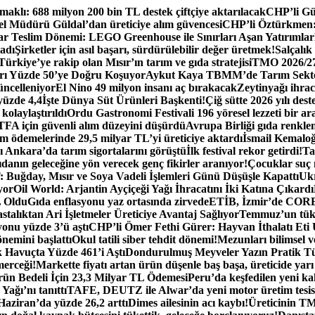
aklı: 688 milyon 200 bin TL destek çiftçiye aktarılacak
CHP’li Gür
 Müdürü Güldal’dan üreticiye alım güvencesi
CHP’li Öztürkmen: B
tar Teslim Dönemi: LEGO Greenhouse ile Sınırları Aşan Yatırımlar
ladı
Şirketler için asıl başarı, sürdürülebilir değer üretmek!
Salçalık
ürkiye’ye rakip olan Mısır’ın tarım ve gıda stratejisi
TMO 2026/27 
rı Yüzde 50’ye Doğru Koşuyor
Aykut Kaya TBMM’de Tarım Sektö
üncelleniyor
El Nino 49 milyon insanı aç bırakacak
Zeytinyağı ihra
yüzde 4,4
İşte Dünya Süt Ürünleri Başkenti!
Çiğ sütte 2026 yılı dest
kolaylaştırıldı
Ordu Gastronomi Festivali 196 yöresel lezzeti bir ar
FA için güvenli alım düzeyini düşürdü
Avrupa Birliği gıda renklend
 ödemelerinde 29,5 milyar TL’yi üreticiye aktardı
İsmail Kemaloğl
 Ankara’da tarım sigortalarını görüştü
İlk festival rekor getirdi!
Ta
danın geleceğine yön verecek genç fikirler aranıyor!
Çocuklar suç
Buğday, Mısır ve Soya Vadeli İşlemleri Günü Düşüşle Kapattı
Ukr
yor
Oil World: Arjantin Ayçiçeği Yağı İhracatını İki Katına Çıkardı
L Oldu
Gıda enflasyonu yaz ortasında zirvede
ETİB, İzmir’de CORES
lıktan Ari İşletmeler Üreticiye Avantaj Sağlıyor
Temmuz’un tüke
nu yüzde 3’ü aştı
CHP’li Ömer Fethi Gürer: Hayvan İthalatı Eti
nemini başlattı
Okul tatili siber tehdit dönemi!
Mezunları bilimsel v
 Havuçta Yüzde 461’i Aştı
Dondurulmuş Meyveler Yazın Pratik T
merceği!
Markette fiyatı artan ürün düşenle baş başa, üreticide yarı
 Bedeli İçin 23,3 Milyar TL Ödemesi
Peru’da keşfedilen yeni kak
Yağı’nı tanıttı
TAFE, DEUTZ ile Alwar’da yeni motor üretim tesisi
 Haziran’da yüzde 26,2 arttı
Dimes ailesinin acı kaybı!
Üreticinin TM