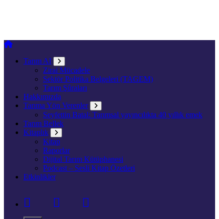
Tarım AI
Zirai Mücadele
Sektör Politika Belgeleri (TAGEM)
Tarım Şûraları
Hakkımızda
Tarıma Yön Verenler
Seyfettin Batal: Tarımsal yayıncılıkta 40 yıllık emek
Tarım Bellek
Kitaplık
Kitap
Raporlar
Dijital Tarım Kütüphanesi
Podcast – Sesli Kitap Özetleri
Etkinlikler