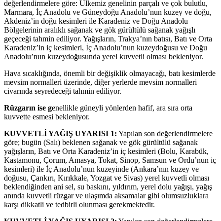
değerlendirmelere göre: Ülkemiz genelinin parçalı ve çok bulutlu,
Marmara, İç Anadolu ve Güneydoğu Anadolu’nun kuzey ve doğu,
Akdeniz’in doğu kesimleri ile Karadeniz ve Doğu Anadolu
Bölgelerinin aralıklı sağanak ve gök gürültülü sağanak yağışlı
geçeceği tahmin ediliyor. Yağışların, Trakya’nın batısı, Batı ve Orta
Karadeniz’in iç kesimleri, İç Anadolu’nun kuzeydoğusu ve Doğu
Anadolu’nun kuzeydoğusunda yerel kuvvetli olması bekleniyor.
Hava sıcaklığında, önemli bir değişiklik olmayacağı, batı kesimlerde
mevsim normalleri üzerinde, diğer yerlerde mevsim normalleri
civarında seyredeceği tahmin ediliyor.
Rüzgarın ise g
enellikle güneyli yönlerden hafif, ara sıra orta
kuvvette esmesi bekleniyor.
KUVVETLİ YAĞIŞ UYARISI 1:
Yapılan son değerlendirmelere
göre; bugün (Salı) beklenen sağanak ve gök gürültülü sağanak
yağışların, Batı ve Orta Karadeniz’in iç kesimleri (Bolu, Karabük,
Kastamonu, Çorum, Amasya, Tokat, Sinop, Samsun ve Ordu’nun iç
kesimleri) ile İç Anadolu’nun kuzeyinde (Ankara’nın kuzey ve
doğusu, Çankırı, Kırıkkale, Yozgat ve Sivas) yerel kuvvetli olması
beklendiğinden ani sel, su baskını, yıldırım, yerel dolu yağışı, yağış
anında kuvvetli rüzgar ve ulaşımda aksamalar gibi olumsuzluklara
karşı dikkatli ve tedbirli olunması gerekmektedir.