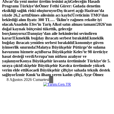
Alwar’da yeni motor üretim tesisini açtı
Geleceğin Hasadı
Programı Türkiye’de
Ömer Fethi Gürer: Gıdada denetim
eksikliği sağlık riski oluşturuyor
Dış ticaret açığı Haziran’da
yüzde 26,2 arttı
Dimes ailesinin acı kaybı!
Üreticinin TMO’dan
beklediği alım fiyatı: 300 TL… ‘İklim’e rağmen rekolte iyi
olacak
Anadolu Efes’in Tariş Alkol satın alması tamam!
2026’nın
doğal kaynak bütçesini tükettik, geleceğe
borçlanıyoruz!
Danıştay’dan aile hekimlerini sevindiren
karar!
Ekmeklik buğday ihracatı serbest bırakıldı
Ekmeklik
buğday ihracatı yeniden serbest bırakıldı
Ekonomiye güven
iyimserlik sınırında!
Malatya Büyükşehir Pütürge’de sulama
havuzunu hizmete açtı
Bursa Büyükşehir Keles’te 98 üreticiye
hasat desteği verdi
Avrupa’nın nüfusu azalıyor ve
yaşlanıyor
Konya Büyükşehir lavanta üretiminde Türkiye’de 5.
sıraya çıktı
Eskişehir Büyükşehir Kavılca üretiminde yüksek
verim elde etti
Kocaeli Büyükşehir çiftçiye sahada teknik destek
sağlıyor
İzmir Kınık’ta ilham veren kadın çiftçi, Ayşe Ölmez
8 Ağustos 2026 Cumartesi
Türk Tarımının İnternetteki Adresi