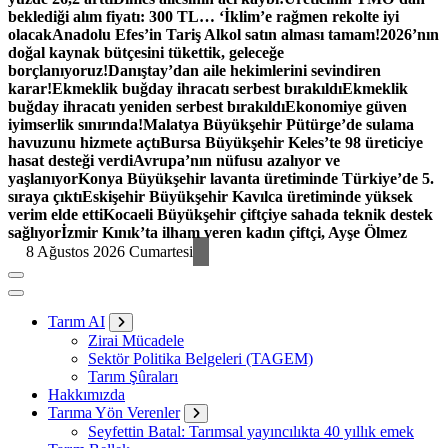
beklediği alım fiyatı: 300 TL… ‘İklim’e rağmen rekolte iyi
olacak
Anadolu Efes’in Tariş Alkol satın alması tamam!
2026’nın
doğal kaynak bütçesini tükettik, geleceğe
borçlanıyoruz!
Danıştay’dan aile hekimlerini sevindiren
karar!
Ekmeklik buğday ihracatı serbest bırakıldı
Ekmeklik
buğday ihracatı yeniden serbest bırakıldı
Ekonomiye güven
iyimserlik sınırında!
Malatya Büyükşehir Pütürge’de sulama
havuzunu hizmete açtı
Bursa Büyükşehir Keles’te 98 üreticiye
hasat desteği verdi
Avrupa’nın nüfusu azalıyor ve
yaşlanıyor
Konya Büyükşehir lavanta üretiminde Türkiye’de 5.
sıraya çıktı
Eskişehir Büyükşehir Kavılca üretiminde yüksek
verim elde etti
Kocaeli Büyükşehir çiftçiye sahada teknik destek
sağlıyor
İzmir Kınık’ta ilham veren kadın çiftçi, Ayşe Ölmez
8 Ağustos 2026 Cumartesi
Tarım AI
Zirai Mücadele
Sektör Politika Belgeleri (TAGEM)
Tarım Şûraları
Hakkımızda
Tarıma Yön Verenler
Seyfettin Batal: Tarımsal yayıncılıkta 40 yıllık emek