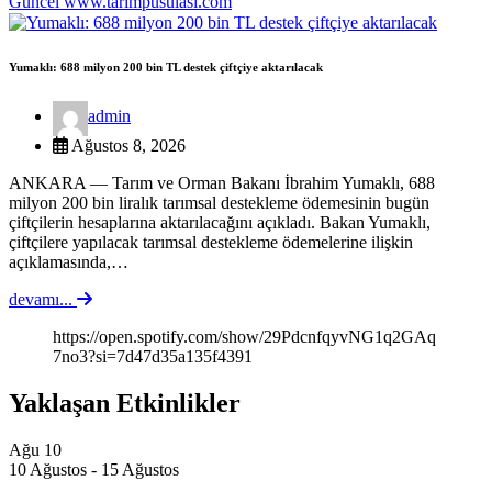
Güncel
www.tarimpusulasi.com
Yumaklı: 688 milyon 200 bin TL destek çiftçiye aktarılacak
admin
Ağustos 8, 2026
ANKARA — Tarım ve Orman Bakanı İbrahim Yumaklı, 688
milyon 200 bin liralık tarımsal destekleme ödemesinin bugün
çiftçilerin hesaplarına aktarılacağını açıkladı. Bakan Yumaklı,
çiftçilere yapılacak tarımsal destekleme ödemelerine ilişkin
açıklamasında,…
devamı...
https://open.spotify.com/show/29PdcnfqyvNG1q2GAq
7no3?si=7d47d35a135f4391
Yaklaşan Etkinlikler
Ağu
10
10 Ağustos
-
15 Ağustos