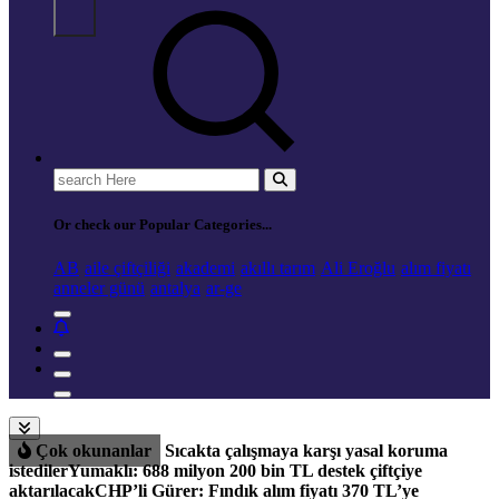
Search
for:
Or check our Popular Categories...
AB
aile çiftçiliği
akademi
akıllı tarım
Ali Eroğlu
alım fiyatı
anneler günü
antalya
ar-ge
Çok okunanlar
Sıcakta çalışmaya karşı yasal koruma
istediler
Yumaklı: 688 milyon 200 bin TL destek çiftçiye
aktarılacak
CHP’li Gürer: Fındık alım fiyatı 370 TL’ye