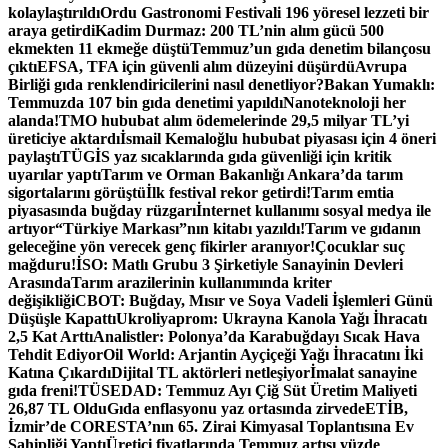
kolaylaştırıldı
Ordu Gastronomi Festivali 196 yöresel lezzeti bir
araya getirdi
Kadim Durmaz: 200 TL’nin alım gücü 500
ekmekten 11 ekmeğe düştü
Temmuz’un gıda denetim bilançosu
çıktı
EFSA, TFA için güvenli alım düzeyini düşürdü
Avrupa
Birliği gıda renklendiricilerini nasıl denetliyor?
Bakan Yumaklı:
Temmuzda 107 bin gıda denetimi yapıldı
Nanoteknoloji her
alanda!
TMO hububat alım ödemelerinde 29,5 milyar TL’yi
üreticiye aktardı
İsmail Kemaloğlu hububat piyasası için 4 öneri
paylaştı
TÜGİS yaz sıcaklarında gıda güvenliği için kritik
uyarılar yaptı
Tarım ve Orman Bakanlığı Ankara’da tarım
sigortalarını görüştü
İlk festival rekor getirdi!
Tarım emtia
piyasasında buğday rüzgarı
İnternet kullanımı sosyal medya ile
artıyor
“Türkiye Markası”nın kitabı yazıldı!
Tarım ve gıdanın
geleceğine yön verecek genç fikirler aranıyor!
Çocuklar suç
mağduru!
İSO: Matlı Grubu 3 Şirketiyle Sanayinin Devleri
Arasında
Tarım arazilerinin kullanımında kriter
değişikliği
CBOT: Buğday, Mısır ve Soya Vadeli İşlemleri Günü
Düşüşle Kapattı
Ukroliyaprom: Ukrayna Kanola Yağı İhracatı
2,5 Kat Arttı
Analistler: Polonya’da Karabuğdayı Sıcak Hava
Tehdit Ediyor
Oil World: Arjantin Ayçiçeği Yağı İhracatını İki
Katına Çıkardı
Dijital TL aktörleri netleşiyor
İmalat sanayine
gıda freni!
TÜSEDAD: Temmuz Ayı Çiğ Süt Üretim Maliyeti
26,87 TL Oldu
Gıda enflasyonu yaz ortasında zirvede
ETİB,
İzmir’de CORESTA’nın 65. Zirai Kimyasal Toplantısına Ev
Sahipliği Yaptı
Üretici fiyatlarında Temmuz artışı yüzde