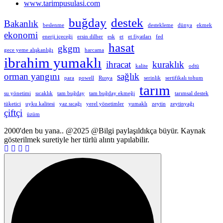
www.tarimpusulasi.com
buğday
destek
Bakanlık
beslenme
destekleme
dünya
ekmek
ekonomi
enerji içeceği
ersin dilber
esk
et
et fiyatları
fed
hasat
gkgm
gece yeme alışkanlığı
harcama
ibrahim yumaklı
ihracat
kuraklık
kalite
odtü
orman yangını
sağlık
para
powell
Rusya
serinlik
sertifikalı tohum
tarım
su yönetimi
sıcaklık
tam buğday
tam buğday ekmeği
tarımsal destek
tüketici
uyku kalitesi
yaz sıcağı
yerel yönetimler
yumaklı
zeytin
zeytinyağı
çiftçi
üzüm
2000'den bu yana.. @2025 @Bilgi paylaşıldıkça büyür. Kaynak
gösterilmek suretiyle her türlü alıntı yapılabilir.