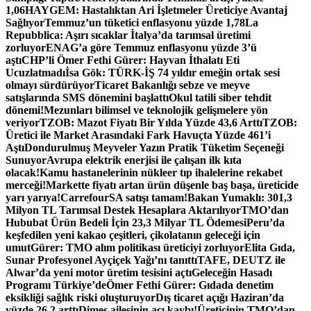
1,06
HAYGEM: Hastalıktan Ari İşletmeler Üreticiye Avantaj
Sağlıyor
Temmuz’un tüketici enflasyonu yüzde 1,78
La
Repubblica: Aşırı sıcaklar İtalya’da tarımsal üretimi
zorluyor
ENAG’a göre Temmuz enflasyonu yüzde 3’ü
aştı
CHP’li Ömer Fethi Gürer: Hayvan İthalatı Eti
Ucuzlatmadı
İsa Gök: TÜRK-İŞ 74 yıldır emeğin ortak sesi
olmayı sürdürüyor
Ticaret Bakanlığı sebze ve meyve
satışlarında SMS dönemini başlattı
Okul tatili siber tehdit
dönemi!
Mezunları bilimsel ve teknolojik gelişmelere yön
veriyor
TZOB: Mazot Fiyatı Bir Yılda Yüzde 43,6 Arttı
TZOB:
Üretici ile Market Arasındaki Fark Havuçta Yüzde 461’i
Aştı
Dondurulmuş Meyveler Yazın Pratik Tüketim Seçeneği
Sunuyor
Avrupa elektrik enerjisi ile çalışan ilk kıta
olacak!
Kamu hastanelerinin nükleer tıp ihalelerine rekabet
merceği!
Markette fiyatı artan ürün düşenle baş başa, üreticide
yarı yarıya!
CarrefourSA satışı tamam!
Bakan Yumaklı: 301,3
Milyon TL Tarımsal Destek Hesaplara Aktarılıyor
TMO’dan
Hububat Ürün Bedeli İçin 23,3 Milyar TL Ödemesi
Peru’da
keşfedilen yeni kakao çeşitleri, çikolatanın geleceği için
umut
Gürer: TMO alım politikası üreticiyi zorluyor
Elita Gıda,
Sunar Profesyonel Ayçiçek Yağı’nı tanıttı
TAFE, DEUTZ ile
Alwar’da yeni motor üretim tesisini açtı
Geleceğin Hasadı
Programı Türkiye’de
Ömer Fethi Gürer: Gıdada denetim
eksikliği sağlık riski oluşturuyor
Dış ticaret açığı Haziran’da
yüzde 26,2 arttı
Dimes ailesinin acı kaybı!
Üreticinin TMO’dan