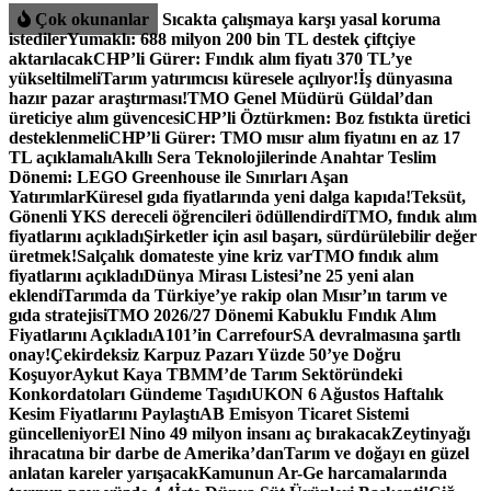
İçeriğe
Çok okunanlar
Sıcakta çalışmaya karşı yasal koruma
atla
istediler
Yumaklı: 688 milyon 200 bin TL destek çiftçiye
aktarılacak
CHP’li Gürer: Fındık alım fiyatı 370 TL’ye
yükseltilmeli
Tarım yatırımcısı küresele açılıyor!
İş dünyasına
hazır pazar araştırması!
TMO Genel Müdürü Güldal’dan
üreticiye alım güvencesi
CHP’li Öztürkmen: Boz fıstıkta üretici
desteklenmeli
CHP’li Gürer: TMO mısır alım fiyatını en az 17
TL açıklamalı
Akıllı Sera Teknolojilerinde Anahtar Teslim
Dönemi: LEGO Greenhouse ile Sınırları Aşan
Yatırımlar
Küresel gıda fiyatlarında yeni dalga kapıda!
Teksüt,
Gönenli YKS dereceli öğrencileri ödüllendirdi
TMO, fındık alım
fiyatlarını açıkladı
Şirketler için asıl başarı, sürdürülebilir değer
üretmek!
Salçalık domateste yine kriz var
TMO fındık alım
fiyatlarını açıkladı
Dünya Mirası Listesi’ne 25 yeni alan
eklendi
Tarımda da Türkiye’ye rakip olan Mısır’ın tarım ve
gıda stratejisi
TMO 2026/27 Dönemi Kabuklu Fındık Alım
Fiyatlarını Açıkladı
A101’in CarrefourSA devralmasına şartlı
onay!
Çekirdeksiz Karpuz Pazarı Yüzde 50’ye Doğru
Koşuyor
Aykut Kaya TBMM’de Tarım Sektöründeki
Konkordatoları Gündeme Taşıdı
UKON 6 Ağustos Haftalık
Kesim Fiyatlarını Paylaştı
AB Emisyon Ticaret Sistemi
güncelleniyor
El Nino 49 milyon insanı aç bırakacak
Zeytinyağı
ihracatına bir darbe de Amerika’dan
Tarım ve doğayı en güzel
anlatan kareler yarışacak
Kamunun Ar-Ge harcamalarında