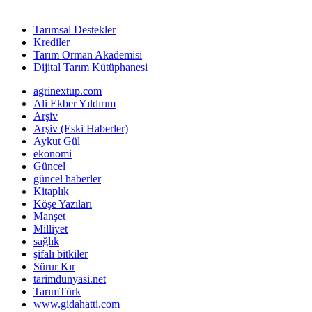
Tarımsal Destekler
Krediler
Tarım Orman Akademisi
Dijital Tarım Kütüphanesi
agrinextup.com
Ali Ekber Yıldırım
Arşiv
Arşiv (Eski Haberler)
Aykut Gül
ekonomi
Güncel
güncel haberler
Kitaplık
Köşe Yazıları
Manşet
Milliyet
sağlık
şifalı bitkiler
Sürur Kır
tarimdunyasi.net
TarımTürk
www.gidahatti.com