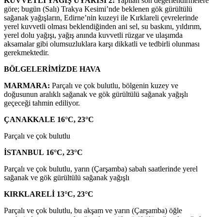
KUVVETLİ YAĞIŞ UYARISI 2:
Yapılan son değerlendirmelere
göre; bugün (Salı) Trakya Kesimi’nde beklenen gök gürültülü
sağanak yağışların, Edirne’nin kuzeyi ile Kırklareli çevrelerinde
yerel kuvvetli olması beklendiğinden ani sel, su baskını, yıldırım,
yerel dolu yağışı, yağış anında kuvvetli rüzgar ve ulaşımda
aksamalar gibi olumsuzluklara karşı dikkatli ve tedbirli olunması
gerekmektedir.
BÖLGELERİMİZDE HAVA
MARMARA:
Parçalı ve çok bulutlu, bölgenin kuzey ve
doğusunun aralıklı sağanak ve gök gürültülü sağanak yağışlı
geçeceği tahmin ediliyor.
ÇANAKKALE 16°C, 23°C
Parçalı ve çok bulutlu
İSTANBUL 16°C, 23°C
Parçalı ve çok bulutlu, yarın (Çarşamba) sabah saatlerinde yerel
sağanak ve gök gürültülü sağanak yağışlı
KIRKLARELİ 13°C, 23°C
Parçalı ve çok bulutlu, bu akşam ve yarın (Çarşamba) öğle