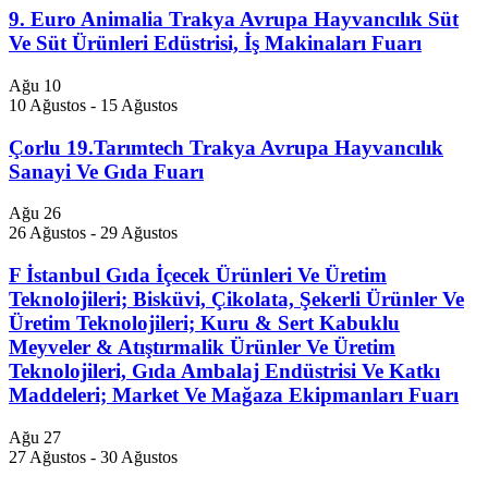
9. Euro Animalia Trakya Avrupa Hayvancılık Süt
Ve Süt Ürünleri Edüstrisi, İş Makinaları Fuarı
Ağu
10
10 Ağustos
-
15 Ağustos
Çorlu 19.Tarımtech Trakya Avrupa Hayvancılık
Sanayi Ve Gıda Fuarı
Ağu
26
26 Ağustos
-
29 Ağustos
F İstanbul Gıda İçecek Ürünleri Ve Üretim
Teknolojileri; Bisküvi, Çikolata, Şekerli Ürünler Ve
Üretim Teknolojileri; Kuru & Sert Kabuklu
Meyveler & Atıştırmalik Ürünler Ve Üretim
Teknolojileri, Gıda Ambalaj Endüstrisi Ve Katkı
Maddeleri; Market Ve Mağaza Ekipmanları Fuarı
Ağu
27
27 Ağustos
-
30 Ağustos