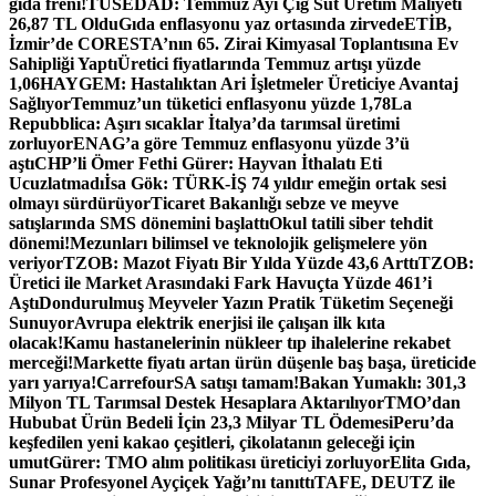
gıda freni!
TÜSEDAD: Temmuz Ayı Çiğ Süt Üretim Maliyeti
26,87 TL Oldu
Gıda enflasyonu yaz ortasında zirvede
ETİB,
İzmir’de CORESTA’nın 65. Zirai Kimyasal Toplantısına Ev
Sahipliği Yaptı
Üretici fiyatlarında Temmuz artışı yüzde
1,06
HAYGEM: Hastalıktan Ari İşletmeler Üreticiye Avantaj
Sağlıyor
Temmuz’un tüketici enflasyonu yüzde 1,78
La
Repubblica: Aşırı sıcaklar İtalya’da tarımsal üretimi
zorluyor
ENAG’a göre Temmuz enflasyonu yüzde 3’ü
aştı
CHP’li Ömer Fethi Gürer: Hayvan İthalatı Eti
Ucuzlatmadı
İsa Gök: TÜRK-İŞ 74 yıldır emeğin ortak sesi
olmayı sürdürüyor
Ticaret Bakanlığı sebze ve meyve
satışlarında SMS dönemini başlattı
Okul tatili siber tehdit
dönemi!
Mezunları bilimsel ve teknolojik gelişmelere yön
veriyor
TZOB: Mazot Fiyatı Bir Yılda Yüzde 43,6 Arttı
TZOB:
Üretici ile Market Arasındaki Fark Havuçta Yüzde 461’i
Aştı
Dondurulmuş Meyveler Yazın Pratik Tüketim Seçeneği
Sunuyor
Avrupa elektrik enerjisi ile çalışan ilk kıta
olacak!
Kamu hastanelerinin nükleer tıp ihalelerine rekabet
merceği!
Markette fiyatı artan ürün düşenle baş başa, üreticide
yarı yarıya!
CarrefourSA satışı tamam!
Bakan Yumaklı: 301,3
Milyon TL Tarımsal Destek Hesaplara Aktarılıyor
TMO’dan
Hububat Ürün Bedeli İçin 23,3 Milyar TL Ödemesi
Peru’da
keşfedilen yeni kakao çeşitleri, çikolatanın geleceği için
umut
Gürer: TMO alım politikası üreticiyi zorluyor
Elita Gıda,
Sunar Profesyonel Ayçiçek Yağı’nı tanıttı
TAFE, DEUTZ ile