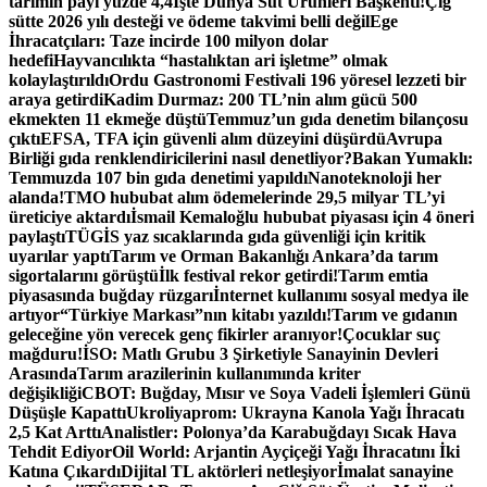
tarımın payı yüzde 4,4
İşte Dünya Süt Ürünleri Başkenti!
Çiğ
sütte 2026 yılı desteği ve ödeme takvimi belli değil
Ege
İhracatçıları: Taze incirde 100 milyon dolar
hedefi
Hayvancılıkta “hastalıktan ari işletme” olmak
kolaylaştırıldı
Ordu Gastronomi Festivali 196 yöresel lezzeti bir
araya getirdi
Kadim Durmaz: 200 TL’nin alım gücü 500
ekmekten 11 ekmeğe düştü
Temmuz’un gıda denetim bilançosu
çıktı
EFSA, TFA için güvenli alım düzeyini düşürdü
Avrupa
Birliği gıda renklendiricilerini nasıl denetliyor?
Bakan Yumaklı:
Temmuzda 107 bin gıda denetimi yapıldı
Nanoteknoloji her
alanda!
TMO hububat alım ödemelerinde 29,5 milyar TL’yi
üreticiye aktardı
İsmail Kemaloğlu hububat piyasası için 4 öneri
paylaştı
TÜGİS yaz sıcaklarında gıda güvenliği için kritik
uyarılar yaptı
Tarım ve Orman Bakanlığı Ankara’da tarım
sigortalarını görüştü
İlk festival rekor getirdi!
Tarım emtia
piyasasında buğday rüzgarı
İnternet kullanımı sosyal medya ile
artıyor
“Türkiye Markası”nın kitabı yazıldı!
Tarım ve gıdanın
geleceğine yön verecek genç fikirler aranıyor!
Çocuklar suç
mağduru!
İSO: Matlı Grubu 3 Şirketiyle Sanayinin Devleri
Arasında
Tarım arazilerinin kullanımında kriter
değişikliği
CBOT: Buğday, Mısır ve Soya Vadeli İşlemleri Günü
Düşüşle Kapattı
Ukroliyaprom: Ukrayna Kanola Yağı İhracatı
2,5 Kat Arttı
Analistler: Polonya’da Karabuğdayı Sıcak Hava
Tehdit Ediyor
Oil World: Arjantin Ayçiçeği Yağı İhracatını İki
Katına Çıkardı
Dijital TL aktörleri netleşiyor
İmalat sanayine