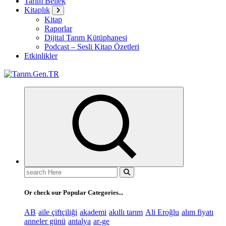
Tarım Bellek
Kitaplık
Kitap
Raporlar
Dijital Tarım Kütüphanesi
Podcast – Sesli Kitap Özetleri
Etkinlikler
Türk Tarımının İnternetteki Adresi
Search
for:
Or check our Popular Categories...
AB
aile çiftçiliği
akademi
akıllı tarım
Ali Eroğlu
alım fiyatı
anneler günü
antalya
ar-ge