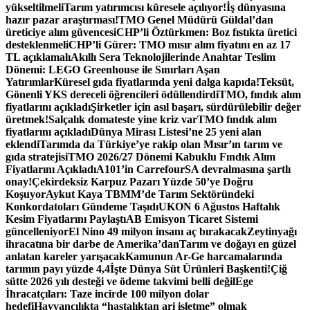
yükseltilmeli
Tarım yatırımcısı küresele açılıyor!
İş dünyasına
hazır pazar araştırması!
TMO Genel Müdürü Güldal’dan
üreticiye alım güvencesi
CHP’li Öztürkmen: Boz fıstıkta üretici
desteklenmeli
CHP’li Gürer: TMO mısır alım fiyatını en az 17
TL açıklamalı
Akıllı Sera Teknolojilerinde Anahtar Teslim
Dönemi: LEGO Greenhouse ile Sınırları Aşan
Yatırımlar
Küresel gıda fiyatlarında yeni dalga kapıda!
Teksüt,
Gönenli YKS dereceli öğrencileri ödüllendirdi
TMO, fındık alım
fiyatlarını açıkladı
Şirketler için asıl başarı, sürdürülebilir değer
üretmek!
Salçalık domateste yine kriz var
TMO fındık alım
fiyatlarını açıkladı
Dünya Mirası Listesi’ne 25 yeni alan
eklendi
Tarımda da Türkiye’ye rakip olan Mısır’ın tarım ve
gıda stratejisi
TMO 2026/27 Dönemi Kabuklu Fındık Alım
Fiyatlarını Açıkladı
A101’in CarrefourSA devralmasına şartlı
onay!
Çekirdeksiz Karpuz Pazarı Yüzde 50’ye Doğru
Koşuyor
Aykut Kaya TBMM’de Tarım Sektöründeki
Konkordatoları Gündeme Taşıdı
UKON 6 Ağustos Haftalık
Kesim Fiyatlarını Paylaştı
AB Emisyon Ticaret Sistemi
güncelleniyor
El Nino 49 milyon insanı aç bırakacak
Zeytinyağı
ihracatına bir darbe de Amerika’dan
Tarım ve doğayı en güzel
anlatan kareler yarışacak
Kamunun Ar-Ge harcamalarında
tarımın payı yüzde 4,4
İşte Dünya Süt Ürünleri Başkenti!
Çiğ
sütte 2026 yılı desteği ve ödeme takvimi belli değil
Ege
İhracatçıları: Taze incirde 100 milyon dolar
hedefi
Hayvancılıkta “hastalıktan ari işletme” olmak