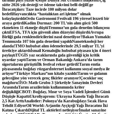
tarımın payı yüzde 4,4
İşte Dünya Süt Ürünleri Başkenti!
Çiğ
sütte 2026 yılı desteği ve ödeme takvimi belli değil
Ege
İhracatçıları: Taze incirde 100 milyon dolar
hedefi
Hayvancılıkta “hastalıktan ari işletme” olmak
kolaylaştırıldı
Ordu Gastronomi Festivali 196 yöresel lezzeti bir
araya getirdi
Kadim Durmaz: 200 TL’nin alım gücü 500
ekmekten 11 ekmeğe düştü
Temmuz’un gıda denetim bilançosu
çıktı
EFSA, TFA için güvenli alım düzeyini düşürdü
Avrupa
Birliği gıda renklendiricilerini nasıl denetliyor?
Bakan Yumaklı:
Temmuzda 107 bin gıda denetimi yapıldı
Nanoteknoloji her
alanda!
TMO hububat alım ödemelerinde 29,5 milyar TL’yi
üreticiye aktardı
İsmail Kemaloğlu hububat piyasası için 4 öneri
paylaştı
TÜGİS yaz sıcaklarında gıda güvenliği için kritik
uyarılar yaptı
Tarım ve Orman Bakanlığı Ankara’da tarım
sigortalarını görüştü
İlk festival rekor getirdi!
Tarım emtia
piyasasında buğday rüzgarı
İnternet kullanımı sosyal medya ile
artıyor
“Türkiye Markası”nın kitabı yazıldı!
Tarım ve gıdanın
geleceğine yön verecek genç fikirler aranıyor!
Çocuklar suç
mağduru!
İSO: Matlı Grubu 3 Şirketiyle Sanayinin Devleri
Arasında
Tarım arazilerinin kullanımında kriter
değişikliği
CBOT: Buğday, Mısır ve Soya Vadeli İşlemleri Günü
Düşüşle Kapattı
Ukroliyaprom: Ukrayna Kanola Yağı İhracatı
2,5 Kat Arttı
Analistler: Polonya’da Karabuğdayı Sıcak Hava
Tehdit Ediyor
Oil World: Arjantin Ayçiçeği Yağı İhracatını İki
Katına Çıkardı
Dijital TL aktörleri netleşiyor
İmalat sanayine