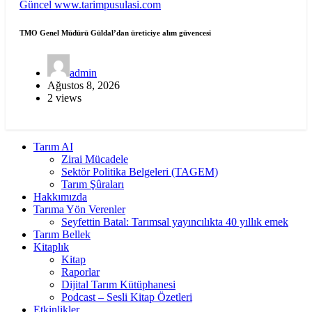
Güncel
www.tarimpusulasi.com
TMO Genel Müdürü Güldal’dan üreticiye alım güvencesi
admin
Ağustos 8, 2026
2 views
Tarım AI
Zirai Mücadele
Sektör Politika Belgeleri (TAGEM)
Tarım Şûraları
Hakkımızda
Tarıma Yön Verenler
Seyfettin Batal: Tarımsal yayıncılıkta 40 yıllık emek
Tarım Bellek
Kitaplık
Kitap
Raporlar
Dijital Tarım Kütüphanesi
Podcast – Sesli Kitap Özetleri
Etkinlikler