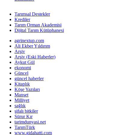
Tarımsal Destekler
Krediler
Tarım Orman Akademisi
Dijital Tarım Kütüphanesi
agrinextup.com
Ali Ekber Yıldırım
Arşiv
Arşiv (Eski Haberler)
Aykut Gül
ekonomi
Güncel
güncel haberler
Kitaplık
Köşe Yazıları
Manşet
Milliyet
sağlık
şifalı bitkiler
Sürur Kır
tarimdunyasi.net
TarımTürk
www.gidahatti.com