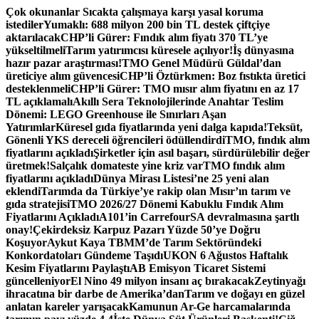
İçeriğe
Çok okunanlar
Sıcakta çalışmaya karşı yasal koruma
atla
istediler
Yumaklı: 688 milyon 200 bin TL destek çiftçiye
aktarılacak
CHP’li Gürer: Fındık alım fiyatı 370 TL’ye
yükseltilmeli
Tarım yatırımcısı küresele açılıyor!
İş dünyasına
hazır pazar araştırması!
TMO Genel Müdürü Güldal’dan
üreticiye alım güvencesi
CHP’li Öztürkmen: Boz fıstıkta üretici
desteklenmeli
CHP’li Gürer: TMO mısır alım fiyatını en az 17
TL açıklamalı
Akıllı Sera Teknolojilerinde Anahtar Teslim
Dönemi: LEGO Greenhouse ile Sınırları Aşan
Yatırımlar
Küresel gıda fiyatlarında yeni dalga kapıda!
Teksüt,
Gönenli YKS dereceli öğrencileri ödüllendirdi
TMO, fındık alım
fiyatlarını açıkladı
Şirketler için asıl başarı, sürdürülebilir değer
üretmek!
Salçalık domateste yine kriz var
TMO fındık alım
fiyatlarını açıkladı
Dünya Mirası Listesi’ne 25 yeni alan
eklendi
Tarımda da Türkiye’ye rakip olan Mısır’ın tarım ve
gıda stratejisi
TMO 2026/27 Dönemi Kabuklu Fındık Alım
Fiyatlarını Açıkladı
A101’in CarrefourSA devralmasına şartlı
onay!
Çekirdeksiz Karpuz Pazarı Yüzde 50’ye Doğru
Koşuyor
Aykut Kaya TBMM’de Tarım Sektöründeki
Konkordatoları Gündeme Taşıdı
UKON 6 Ağustos Haftalık
Kesim Fiyatlarını Paylaştı
AB Emisyon Ticaret Sistemi
güncelleniyor
El Nino 49 milyon insanı aç bırakacak
Zeytinyağı
ihracatına bir darbe de Amerika’dan
Tarım ve doğayı en güzel
anlatan kareler yarışacak
Kamunun Ar-Ge harcamalarında