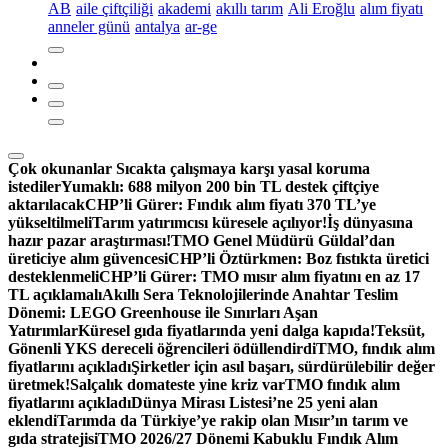
AB
aile çiftçiliği
akademi
akıllı tarım
Ali Eroğlu
alım fiyatı
anneler günü
antalya
ar-ge
Çok okunanlar
Sıcakta çalışmaya karşı yasal koruma
istediler
Yumaklı: 688 milyon 200 bin TL destek çiftçiye
aktarılacak
CHP’li Gürer: Fındık alım fiyatı 370 TL’ye
yükseltilmeli
Tarım yatırımcısı küresele açılıyor!
İş dünyasına
hazır pazar araştırması!
TMO Genel Müdürü Güldal’dan
üreticiye alım güvencesi
CHP’li Öztürkmen: Boz fıstıkta üretici
desteklenmeli
CHP’li Gürer: TMO mısır alım fiyatını en az 17
TL açıklamalı
Akıllı Sera Teknolojilerinde Anahtar Teslim
Dönemi: LEGO Greenhouse ile Sınırları Aşan
Yatırımlar
Küresel gıda fiyatlarında yeni dalga kapıda!
Teksüt,
Gönenli YKS dereceli öğrencileri ödüllendirdi
TMO, fındık alım
fiyatlarını açıkladı
Şirketler için asıl başarı, sürdürülebilir değer
üretmek!
Salçalık domateste yine kriz var
TMO fındık alım
fiyatlarını açıkladı
Dünya Mirası Listesi’ne 25 yeni alan
eklendi
Tarımda da Türkiye’ye rakip olan Mısır’ın tarım ve
gıda stratejisi
TMO 2026/27 Dönemi Kabuklu Fındık Alım