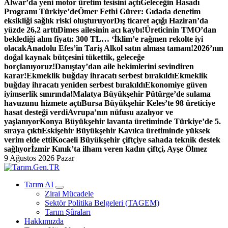
Alwar’da yeni motor üretim tesisini açtı
Geleceğin Hasadı
Programı Türkiye’de
Ömer Fethi Gürer: Gıdada denetim
eksikliği sağlık riski oluşturuyor
Dış ticaret açığı Haziran’da
yüzde 26,2 arttı
Dimes ailesinin acı kaybı!
Üreticinin TMO’dan
beklediği alım fiyatı: 300 TL… ‘İklim’e rağmen rekolte iyi
olacak
Anadolu Efes’in Tariş Alkol satın alması tamam!
2026’nın
doğal kaynak bütçesini tükettik, geleceğe
borçlanıyoruz!
Danıştay’dan aile hekimlerini sevindiren
karar!
Ekmeklik buğday ihracatı serbest bırakıldı
Ekmeklik
buğday ihracatı yeniden serbest bırakıldı
Ekonomiye güven
iyimserlik sınırında!
Malatya Büyükşehir Pütürge’de sulama
havuzunu hizmete açtı
Bursa Büyükşehir Keles’te 98 üreticiye
hasat desteği verdi
Avrupa’nın nüfusu azalıyor ve
yaşlanıyor
Konya Büyükşehir lavanta üretiminde Türkiye’de 5.
sıraya çıktı
Eskişehir Büyükşehir Kavılca üretiminde yüksek
verim elde etti
Kocaeli Büyükşehir çiftçiye sahada teknik destek
sağlıyor
İzmir Kınık’ta ilham veren kadın çiftçi, Ayşe Ölmez
9 Ağustos 2026 Pazar
Türk Tarımının İnternetteki Adresi
Tarım AI
Zirai Mücadele
Sektör Politika Belgeleri (TAGEM)
Tarım Şûraları
Hakkımızda