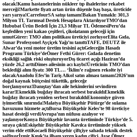
olacak!
Kamu hastanelerinin nükleer tıp ihalelerine rekabet
merceği!
Markette fiyatı artan ürün düşenle baş başa, üreticide
yarı yarıya!
CarrefourSA satışı tamam!
Bakan Yumaklı: 301,3
Milyon TL Tarımsal Destek Hesaplara Aktarılıyor
TMO’dan
Hububat Ürün Bedeli İçin 23,3 Milyar TL Ödemesi
Peru’da
keşfedilen yeni kakao çeşitleri, çikolatanın geleceği için
umut
Gürer: TMO alım politikası üreticiyi zorluyor
Elita Gıda,
Sunar Profesyonel Ayçiçek Yağı’nı tanıttı
TAFE, DEUTZ ile
Alwar’da yeni motor üretim tesisini açtı
Geleceğin Hasadı
Programı Türkiye’de
Ömer Fethi Gürer: Gıdada denetim
eksikliği sağlık riski oluşturuyor
Dış ticaret açığı Haziran’da
yüzde 26,2 arttı
Dimes ailesinin acı kaybı!
Üreticinin TMO’dan
beklediği alım fiyatı: 300 TL… ‘İklim’e rağmen rekolte iyi
olacak
Anadolu Efes’in Tariş Alkol satın alması tamam!
2026’nın
doğal kaynak bütçesini tükettik, geleceğe
borçlanıyoruz!
Danıştay’dan aile hekimlerini sevindiren
karar!
Ekmeklik buğday ihracatı serbest bırakıldı
Ekmeklik
buğday ihracatı yeniden serbest bırakıldı
Ekonomiye güven
iyimserlik sınırında!
Malatya Büyükşehir Pütürge’de sulama
havuzunu hizmete açtı
Bursa Büyükşehir Keles’te 98 üreticiye
hasat desteği verdi
Avrupa’nın nüfusu azalıyor ve
yaşlanıyor
Konya Büyükşehir lavanta üretiminde Türkiye’de 5.
sıraya çıktı
Eskişehir Büyükşehir Kavılca üretiminde yüksek
verim elde etti
Kocaeli Büyükşehir çiftçiye sahada teknik destek
sağlıyor
İzmir Kınık’ta ilham veren kadın çiftçi, Ayşe Ölmez