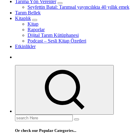
Tarıma Yön Verenler
Seyfettin Batal: Tarımsal yayıncılıkta 40 yıllık emek
Tarım Bellek
Kitaplık
Kitap
Raporlar
Dijital Tarım Kütüphanesi
Podcast – Sesli Kitap Özetleri
Etkinlikler
Search
for:
Or check our Popular Categories...