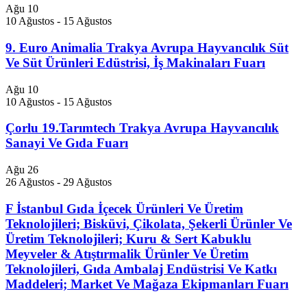
Ağu
10
10 Ağustos
-
15 Ağustos
9. Euro Animalia Trakya Avrupa Hayvancılık Süt
Ve Süt Ürünleri Edüstrisi, İş Makinaları Fuarı
Ağu
10
10 Ağustos
-
15 Ağustos
Çorlu 19.Tarımtech Trakya Avrupa Hayvancılık
Sanayi Ve Gıda Fuarı
Ağu
26
26 Ağustos
-
29 Ağustos
F İstanbul Gıda İçecek Ürünleri Ve Üretim
Teknolojileri; Bisküvi, Çikolata, Şekerli Ürünler Ve
Üretim Teknolojileri; Kuru & Sert Kabuklu
Meyveler & Atıştırmalik Ürünler Ve Üretim
Teknolojileri, Gıda Ambalaj Endüstrisi Ve Katkı
Maddeleri; Market Ve Mağaza Ekipmanları Fuarı