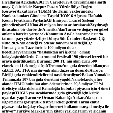
Fiyatlarını Açıkladı
A101’in CarrefourSA devralmasına şartlı
onay!
Çekirdeksiz Karpuz Pazarı Yüzde 50’ye Doğru
Koşuyor
Aykut Kaya TBMM’de Tarım Sektöründeki
Konkordatoları Gündeme Taşıdı
UKON 6 Ağustos Haftalık
Kesim Fiyatlarını Paylaştı
AB Emisyon Ticaret Sistemi
güncelleniyor
El Nino 49 milyon insanı aç bırakacak
Zeytinyağı
ihracatına bir darbe de Amerika’dan
Tarım ve doğayı en güzel
anlatan kareler yarışacak
Kamunun Ar-Ge harcamalarında
tarımın payı yüzde 4,4
İşte Dünya Süt Ürünleri Başkenti!
Çiğ
sütte 2026 yılı desteği ve ödeme takvimi belli değil
Ege
İhracatçıları: Taze incirde 100 milyon dolar
hedefi
Hayvancılıkta “hastalıktan ari işletme” olmak
kolaylaştırıldı
Ordu Gastronomi Festivali 196 yöresel lezzeti bir
araya getirdi
Kadim Durmaz: 200 TL’nin alım gücü 500
ekmekten 11 ekmeğe düştü
Temmuz’un gıda denetim bilançosu
çıktı
EFSA, TFA için güvenli alım düzeyini düşürdü
Avrupa
Birliği gıda renklendiricilerini nasıl denetliyor?
Bakan Yumaklı:
Temmuzda 107 bin gıda denetimi yapıldı
Nanoteknoloji her
alanda!
TMO hububat alım ödemelerinde 29,5 milyar TL’yi
üreticiye aktardı
İsmail Kemaloğlu hububat piyasası için 4 öneri
paylaştı
TÜGİS yaz sıcaklarında gıda güvenliği için kritik
uyarılar yaptı
Tarım ve Orman Bakanlığı Ankara’da tarım
sigortalarını görüştü
İlk festival rekor getirdi!
Tarım emtia
piyasasında buğday rüzgarı
İnternet kullanımı sosyal medya ile
artıyor
“Türkiye Markası”nın kitabı yazıldı!
Tarım ve gıdanın