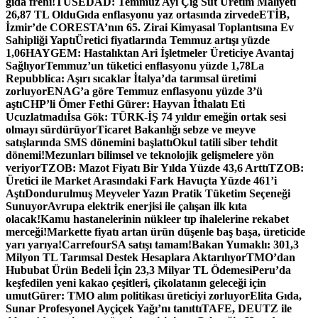
gıda freni!
TÜSEDAD: Temmuz Ayı Çiğ Süt Üretim Maliyeti
26,87 TL Oldu
Gıda enflasyonu yaz ortasında zirvede
ETİB,
İzmir’de CORESTA’nın 65. Zirai Kimyasal Toplantısına Ev
Sahipliği Yaptı
Üretici fiyatlarında Temmuz artışı yüzde
1,06
HAYGEM: Hastalıktan Ari İşletmeler Üreticiye Avantaj
Sağlıyor
Temmuz’un tüketici enflasyonu yüzde 1,78
La
Repubblica: Aşırı sıcaklar İtalya’da tarımsal üretimi
zorluyor
ENAG’a göre Temmuz enflasyonu yüzde 3’ü
aştı
CHP’li Ömer Fethi Gürer: Hayvan İthalatı Eti
Ucuzlatmadı
İsa Gök: TÜRK-İŞ 74 yıldır emeğin ortak sesi
olmayı sürdürüyor
Ticaret Bakanlığı sebze ve meyve
satışlarında SMS dönemini başlattı
Okul tatili siber tehdit
dönemi!
Mezunları bilimsel ve teknolojik gelişmelere yön
veriyor
TZOB: Mazot Fiyatı Bir Yılda Yüzde 43,6 Arttı
TZOB:
Üretici ile Market Arasındaki Fark Havuçta Yüzde 461’i
Aştı
Dondurulmuş Meyveler Yazın Pratik Tüketim Seçeneği
Sunuyor
Avrupa elektrik enerjisi ile çalışan ilk kıta
olacak!
Kamu hastanelerinin nükleer tıp ihalelerine rekabet
merceği!
Markette fiyatı artan ürün düşenle baş başa, üreticide
yarı yarıya!
CarrefourSA satışı tamam!
Bakan Yumaklı: 301,3
Milyon TL Tarımsal Destek Hesaplara Aktarılıyor
TMO’dan
Hububat Ürün Bedeli İçin 23,3 Milyar TL Ödemesi
Peru’da
keşfedilen yeni kakao çeşitleri, çikolatanın geleceği için
umut
Gürer: TMO alım politikası üreticiyi zorluyor
Elita Gıda,
Sunar Profesyonel Ayçiçek Yağı’nı tanıttı
TAFE, DEUTZ ile