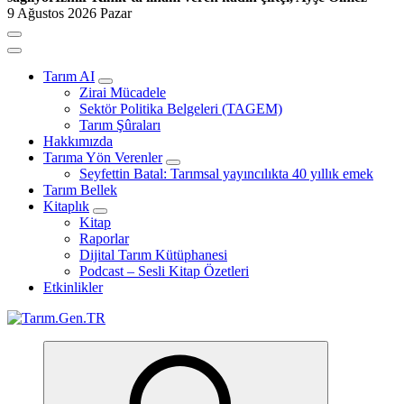
9 Ağustos 2026 Pazar
Tarım AI
Zirai Mücadele
Sektör Politika Belgeleri (TAGEM)
Tarım Şûraları
Hakkımızda
Tarıma Yön Verenler
Seyfettin Batal: Tarımsal yayıncılıkta 40 yıllık emek
Tarım Bellek
Kitaplık
Kitap
Raporlar
Dijital Tarım Kütüphanesi
Podcast – Sesli Kitap Özetleri
Etkinlikler
Türk Tarımının İnternetteki Adresi