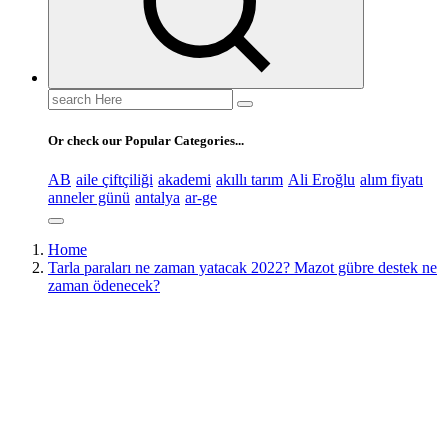
Search
for:
Or check our Popular Categories...
AB
aile çiftçiliği
akademi
akıllı tarım
Ali Eroğlu
alım fiyatı
anneler günü
antalya
ar-ge
Home
Tarla paraları ne zaman yatacak 2022? Mazot gübre destek ne
zaman ödenecek?