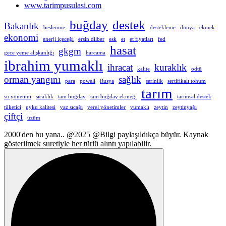
www.tarimpusulasi.com
buğday
destek
Bakanlık
beslenme
destekleme
dünya
ekmek
ekonomi
enerji içeceği
ersin dilber
esk
et
et fiyatları
fed
hasat
gkgm
gece yeme alışkanlığı
harcama
ibrahim yumaklı
ihracat
kuraklık
kalite
odtü
orman yangını
sağlık
para
powell
Rusya
serinlik
sertifikalı tohum
tarım
su yönetimi
sıcaklık
tam buğday
tam buğday ekmeği
tarımsal destek
tüketici
uyku kalitesi
yaz sıcağı
yerel yönetimler
yumaklı
zeytin
zeytinyağı
çiftçi
üzüm
2000'den bu yana.. @2025 @Bilgi paylaşıldıkça büyür. Kaynak
gösterilmek suretiyle her türlü alıntı yapılabilir.