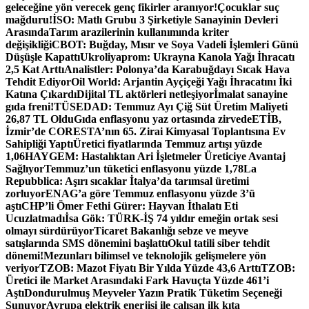
geleceğine yön verecek genç fikirler aranıyor!
Çocuklar suç
mağduru!
İSO: Matlı Grubu 3 Şirketiyle Sanayinin Devleri
Arasında
Tarım arazilerinin kullanımında kriter
değişikliği
CBOT: Buğday, Mısır ve Soya Vadeli İşlemleri Günü
Düşüşle Kapattı
Ukroliyaprom: Ukrayna Kanola Yağı İhracatı
2,5 Kat Arttı
Analistler: Polonya’da Karabuğdayı Sıcak Hava
Tehdit Ediyor
Oil World: Arjantin Ayçiçeği Yağı İhracatını İki
Katına Çıkardı
Dijital TL aktörleri netleşiyor
İmalat sanayine
gıda freni!
TÜSEDAD: Temmuz Ayı Çiğ Süt Üretim Maliyeti
26,87 TL Oldu
Gıda enflasyonu yaz ortasında zirvede
ETİB,
İzmir’de CORESTA’nın 65. Zirai Kimyasal Toplantısına Ev
Sahipliği Yaptı
Üretici fiyatlarında Temmuz artışı yüzde
1,06
HAYGEM: Hastalıktan Ari İşletmeler Üreticiye Avantaj
Sağlıyor
Temmuz’un tüketici enflasyonu yüzde 1,78
La
Repubblica: Aşırı sıcaklar İtalya’da tarımsal üretimi
zorluyor
ENAG’a göre Temmuz enflasyonu yüzde 3’ü
aştı
CHP’li Ömer Fethi Gürer: Hayvan İthalatı Eti
Ucuzlatmadı
İsa Gök: TÜRK-İŞ 74 yıldır emeğin ortak sesi
olmayı sürdürüyor
Ticaret Bakanlığı sebze ve meyve
satışlarında SMS dönemini başlattı
Okul tatili siber tehdit
dönemi!
Mezunları bilimsel ve teknolojik gelişmelere yön
veriyor
TZOB: Mazot Fiyatı Bir Yılda Yüzde 43,6 Arttı
TZOB:
Üretici ile Market Arasındaki Fark Havuçta Yüzde 461’i
Aştı
Dondurulmuş Meyveler Yazın Pratik Tüketim Seçeneği
Sunuyor
Avrupa elektrik enerjisi ile çalışan ilk kıta