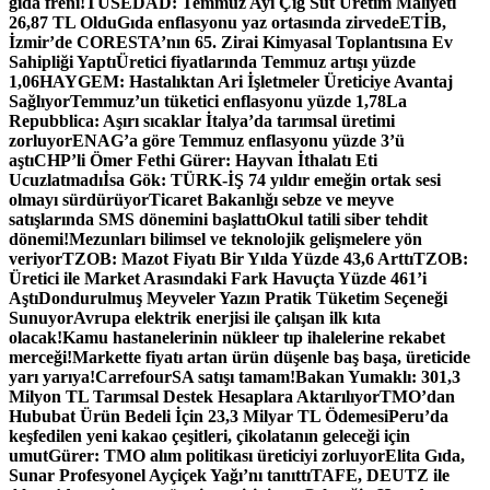
gıda freni!
TÜSEDAD: Temmuz Ayı Çiğ Süt Üretim Maliyeti
26,87 TL Oldu
Gıda enflasyonu yaz ortasında zirvede
ETİB,
İzmir’de CORESTA’nın 65. Zirai Kimyasal Toplantısına Ev
Sahipliği Yaptı
Üretici fiyatlarında Temmuz artışı yüzde
1,06
HAYGEM: Hastalıktan Ari İşletmeler Üreticiye Avantaj
Sağlıyor
Temmuz’un tüketici enflasyonu yüzde 1,78
La
Repubblica: Aşırı sıcaklar İtalya’da tarımsal üretimi
zorluyor
ENAG’a göre Temmuz enflasyonu yüzde 3’ü
aştı
CHP’li Ömer Fethi Gürer: Hayvan İthalatı Eti
Ucuzlatmadı
İsa Gök: TÜRK-İŞ 74 yıldır emeğin ortak sesi
olmayı sürdürüyor
Ticaret Bakanlığı sebze ve meyve
satışlarında SMS dönemini başlattı
Okul tatili siber tehdit
dönemi!
Mezunları bilimsel ve teknolojik gelişmelere yön
veriyor
TZOB: Mazot Fiyatı Bir Yılda Yüzde 43,6 Arttı
TZOB:
Üretici ile Market Arasındaki Fark Havuçta Yüzde 461’i
Aştı
Dondurulmuş Meyveler Yazın Pratik Tüketim Seçeneği
Sunuyor
Avrupa elektrik enerjisi ile çalışan ilk kıta
olacak!
Kamu hastanelerinin nükleer tıp ihalelerine rekabet
merceği!
Markette fiyatı artan ürün düşenle baş başa, üreticide
yarı yarıya!
CarrefourSA satışı tamam!
Bakan Yumaklı: 301,3
Milyon TL Tarımsal Destek Hesaplara Aktarılıyor
TMO’dan
Hububat Ürün Bedeli İçin 23,3 Milyar TL Ödemesi
Peru’da
keşfedilen yeni kakao çeşitleri, çikolatanın geleceği için
umut
Gürer: TMO alım politikası üreticiyi zorluyor
Elita Gıda,
Sunar Profesyonel Ayçiçek Yağı’nı tanıttı
TAFE, DEUTZ ile