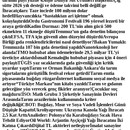
tarımın payı yüzde 4,4
İşte Dünya Süt Ürünleri Başkenti!
Çiğ
sütte 2026 yılı desteği ve ödeme takvimi belli değil
Ege
İhracatçıları: Taze incirde 100 milyon dolar
hedefi
Hayvancılıkta “hastalıktan ari işletme” olmak
kolaylaştırıldı
Ordu Gastronomi Festivali 196 yöresel lezzeti bir
araya getirdi
Kadim Durmaz: 200 TL’nin alım gücü 500
ekmekten 11 ekmeğe düştü
Temmuz’un gıda denetim bilançosu
çıktı
EFSA, TFA için güvenli alım düzeyini düşürdü
Avrupa
Birliği gıda renklendiricilerini nasıl denetliyor?
Bakan Yumaklı:
Temmuzda 107 bin gıda denetimi yapıldı
Nanoteknoloji her
alanda!
TMO hububat alım ödemelerinde 29,5 milyar TL’yi
üreticiye aktardı
İsmail Kemaloğlu hububat piyasası için 4 öneri
paylaştı
TÜGİS yaz sıcaklarında gıda güvenliği için kritik
uyarılar yaptı
Tarım ve Orman Bakanlığı Ankara’da tarım
sigortalarını görüştü
İlk festival rekor getirdi!
Tarım emtia
piyasasında buğday rüzgarı
İnternet kullanımı sosyal medya ile
artıyor
“Türkiye Markası”nın kitabı yazıldı!
Tarım ve gıdanın
geleceğine yön verecek genç fikirler aranıyor!
Çocuklar suç
mağduru!
İSO: Matlı Grubu 3 Şirketiyle Sanayinin Devleri
Arasında
Tarım arazilerinin kullanımında kriter
değişikliği
CBOT: Buğday, Mısır ve Soya Vadeli İşlemleri Günü
Düşüşle Kapattı
Ukroliyaprom: Ukrayna Kanola Yağı İhracatı
2,5 Kat Arttı
Analistler: Polonya’da Karabuğdayı Sıcak Hava
Tehdit Ediyor
Oil World: Arjantin Ayçiçeği Yağı İhracatını İki
Katına Çıkardı
Dijital TL aktörleri netleşiyor
İmalat sanayine