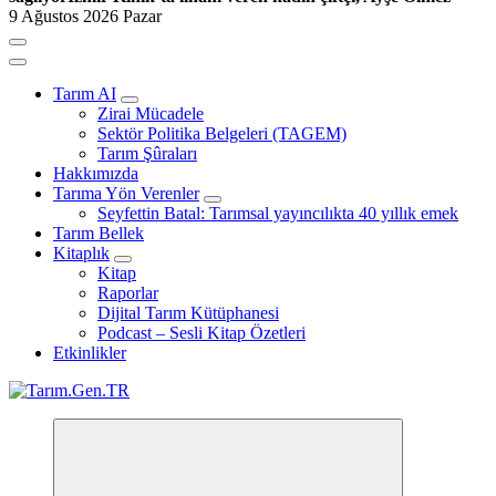
9 Ağustos 2026 Pazar
Tarım AI
Zirai Mücadele
Sektör Politika Belgeleri (TAGEM)
Tarım Şûraları
Hakkımızda
Tarıma Yön Verenler
Seyfettin Batal: Tarımsal yayıncılıkta 40 yıllık emek
Tarım Bellek
Kitaplık
Kitap
Raporlar
Dijital Tarım Kütüphanesi
Podcast – Sesli Kitap Özetleri
Etkinlikler
Türk Tarımının İnternetteki Adresi