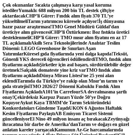
İçeriğe
Çok okunanlar
Sıcakta çalışmaya karşı yasal koruma
atla
istediler
Yumaklı: 688 milyon 200 bin TL destek çiftçiye
aktarılacak
CHP’li Gürer: Fındık alım fiyatı 370 TL’ye
yükseltilmeli
Tarım yatırımcısı küresele açılıyor!
İş dünyasına
hazır pazar araştırması!
TMO Genel Müdürü Güldal’dan
üreticiye alım güvencesi
CHP’li Öztürkmen: Boz fıstıkta üretici
desteklenmeli
CHP’li Gürer: TMO mısır alım fiyatını en az 17
TL açıklamalı
Akıllı Sera Teknolojilerinde Anahtar Teslim
Dönemi: LEGO Greenhouse ile Sınırları Aşan
Yatırımlar
Küresel gıda fiyatlarında yeni dalga kapıda!
Teksüt,
Gönenli YKS dereceli öğrencileri ödüllendirdi
TMO, fındık alım
fiyatlarını açıkladı
Şirketler için asıl başarı, sürdürülebilir değer
üretmek!
Salçalık domateste yine kriz var
TMO fındık alım
fiyatlarını açıkladı
Dünya Mirası Listesi’ne 25 yeni alan
eklendi
Tarımda da Türkiye’ye rakip olan Mısır’ın tarım ve
gıda stratejisi
TMO 2026/27 Dönemi Kabuklu Fındık Alım
Fiyatlarını Açıkladı
A101’in CarrefourSA devralmasına şartlı
onay!
Çekirdeksiz Karpuz Pazarı Yüzde 50’ye Doğru
Koşuyor
Aykut Kaya TBMM’de Tarım Sektöründeki
Konkordatoları Gündeme Taşıdı
UKON 6 Ağustos Haftalık
Kesim Fiyatlarını Paylaştı
AB Emisyon Ticaret Sistemi
güncelleniyor
El Nino 49 milyon insanı aç bırakacak
Zeytinyağı
ihracatına bir darbe de Amerika’dan
Tarım ve doğayı en güzel
anlatan kareler yarışacak
Kamunun Ar-Ge harcamalarında