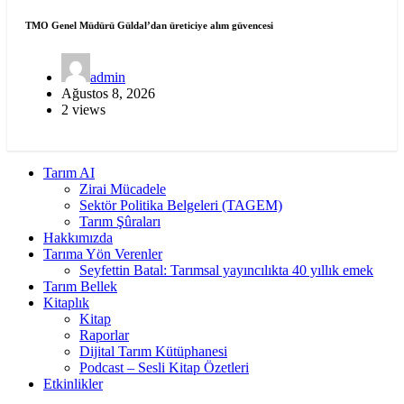
TMO Genel Müdürü Güldal’dan üreticiye alım güvencesi
admin
Ağustos 8, 2026
2 views
Tarım AI
Zirai Mücadele
Sektör Politika Belgeleri (TAGEM)
Tarım Şûraları
Hakkımızda
Tarıma Yön Verenler
Seyfettin Batal: Tarımsal yayıncılıkta 40 yıllık emek
Tarım Bellek
Kitaplık
Kitap
Raporlar
Dijital Tarım Kütüphanesi
Podcast – Sesli Kitap Özetleri
Etkinlikler