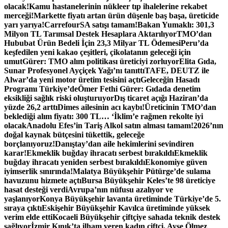
olacak!
Kamu hastanelerinin nükleer tıp ihalelerine rekabet
merceği!
Markette fiyatı artan ürün düşenle baş başa, üreticide
yarı yarıya!
CarrefourSA satışı tamam!
Bakan Yumaklı: 301,3
Milyon TL Tarımsal Destek Hesaplara Aktarılıyor
TMO’dan
Hububat Ürün Bedeli İçin 23,3 Milyar TL Ödemesi
Peru’da
keşfedilen yeni kakao çeşitleri, çikolatanın geleceği için
umut
Gürer: TMO alım politikası üreticiyi zorluyor
Elita Gıda,
Sunar Profesyonel Ayçiçek Yağı’nı tanıttı
TAFE, DEUTZ ile
Alwar’da yeni motor üretim tesisini açtı
Geleceğin Hasadı
Programı Türkiye’de
Ömer Fethi Gürer: Gıdada denetim
eksikliği sağlık riski oluşturuyor
Dış ticaret açığı Haziran’da
yüzde 26,2 arttı
Dimes ailesinin acı kaybı!
Üreticinin TMO’dan
beklediği alım fiyatı: 300 TL… ‘İklim’e rağmen rekolte iyi
olacak
Anadolu Efes’in Tariş Alkol satın alması tamam!
2026’nın
doğal kaynak bütçesini tükettik, geleceğe
borçlanıyoruz!
Danıştay’dan aile hekimlerini sevindiren
karar!
Ekmeklik buğday ihracatı serbest bırakıldı
Ekmeklik
buğday ihracatı yeniden serbest bırakıldı
Ekonomiye güven
iyimserlik sınırında!
Malatya Büyükşehir Pütürge’de sulama
havuzunu hizmete açtı
Bursa Büyükşehir Keles’te 98 üreticiye
hasat desteği verdi
Avrupa’nın nüfusu azalıyor ve
yaşlanıyor
Konya Büyükşehir lavanta üretiminde Türkiye’de 5.
sıraya çıktı
Eskişehir Büyükşehir Kavılca üretiminde yüksek
verim elde etti
Kocaeli Büyükşehir çiftçiye sahada teknik destek
sağlıyor
İzmir Kınık’ta ilham veren kadın çiftçi, Ayşe Ölmez