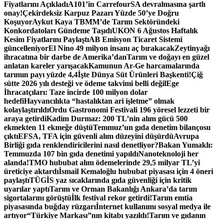
Fiyatlarını Açıkladı
A101’in CarrefourSA devralmasına şartlı
onay!
Çekirdeksiz Karpuz Pazarı Yüzde 50’ye Doğru
Koşuyor
Aykut Kaya TBMM’de Tarım Sektöründeki
Konkordatoları Gündeme Taşıdı
UKON 6 Ağustos Haftalık
Kesim Fiyatlarını Paylaştı
AB Emisyon Ticaret Sistemi
güncelleniyor
El Nino 49 milyon insanı aç bırakacak
Zeytinyağı
ihracatına bir darbe de Amerika’dan
Tarım ve doğayı en güzel
anlatan kareler yarışacak
Kamunun Ar-Ge harcamalarında
tarımın payı yüzde 4,4
İşte Dünya Süt Ürünleri Başkenti!
Çiğ
sütte 2026 yılı desteği ve ödeme takvimi belli değil
Ege
İhracatçıları: Taze incirde 100 milyon dolar
hedefi
Hayvancılıkta “hastalıktan ari işletme” olmak
kolaylaştırıldı
Ordu Gastronomi Festivali 196 yöresel lezzeti bir
araya getirdi
Kadim Durmaz: 200 TL’nin alım gücü 500
ekmekten 11 ekmeğe düştü
Temmuz’un gıda denetim bilançosu
çıktı
EFSA, TFA için güvenli alım düzeyini düşürdü
Avrupa
Birliği gıda renklendiricilerini nasıl denetliyor?
Bakan Yumaklı:
Temmuzda 107 bin gıda denetimi yapıldı
Nanoteknoloji her
alanda!
TMO hububat alım ödemelerinde 29,5 milyar TL’yi
üreticiye aktardı
İsmail Kemaloğlu hububat piyasası için 4 öneri
paylaştı
TÜGİS yaz sıcaklarında gıda güvenliği için kritik
uyarılar yaptı
Tarım ve Orman Bakanlığı Ankara’da tarım
sigortalarını görüştü
İlk festival rekor getirdi!
Tarım emtia
piyasasında buğday rüzgarı
İnternet kullanımı sosyal medya ile
artıyor
“Türkiye Markası”nın kitabı yazıldı!
Tarım ve gıdanın