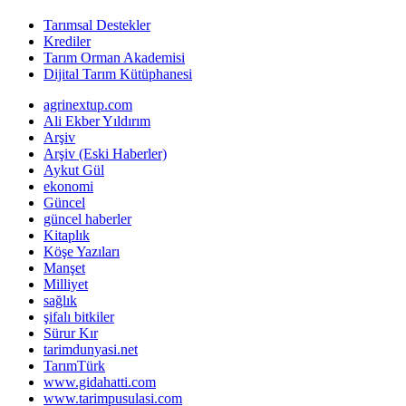
Tarımsal Destekler
Krediler
Tarım Orman Akademisi
Dijital Tarım Kütüphanesi
agrinextup.com
Ali Ekber Yıldırım
Arşiv
Arşiv (Eski Haberler)
Aykut Gül
ekonomi
Güncel
güncel haberler
Kitaplık
Köşe Yazıları
Manşet
Milliyet
sağlık
şifalı bitkiler
Sürur Kır
tarimdunyasi.net
TarımTürk
www.gidahatti.com
www.tarimpusulasi.com