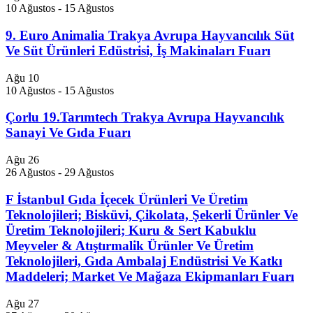
10 Ağustos
-
15 Ağustos
9. Euro Animalia Trakya Avrupa Hayvancılık Süt
Ve Süt Ürünleri Edüstrisi, İş Makinaları Fuarı
Ağu
10
10 Ağustos
-
15 Ağustos
Çorlu 19.Tarımtech Trakya Avrupa Hayvancılık
Sanayi Ve Gıda Fuarı
Ağu
26
26 Ağustos
-
29 Ağustos
F İstanbul Gıda İçecek Ürünleri Ve Üretim
Teknolojileri; Bisküvi, Çikolata, Şekerli Ürünler Ve
Üretim Teknolojileri; Kuru & Sert Kabuklu
Meyveler & Atıştırmalik Ürünler Ve Üretim
Teknolojileri, Gıda Ambalaj Endüstrisi Ve Katkı
Maddeleri; Market Ve Mağaza Ekipmanları Fuarı
Ağu
27