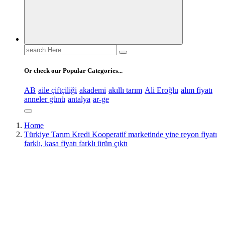
Search
for:
Or check our Popular Categories...
AB
aile çiftçiliği
akademi
akıllı tarım
Ali Eroğlu
alım fiyatı
anneler günü
antalya
ar-ge
Home
Türkiye Tarım Kredi Kooperatif marketinde yine reyon fiyatı
farklı, kasa fiyatı farklı ürün çıktı