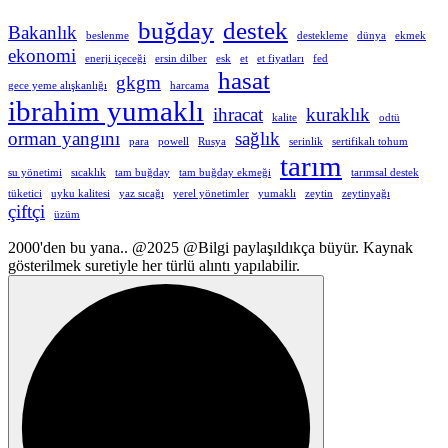
buğday
destek
Bakanlık
beslenme
destekleme
dünya
ekmek
ekonomi
enerji içeceği
ersin dilber
esk
et
et fiyatları
fed
hasat
gkgm
gece yeme alışkanlığı
harcama
ibrahim yumaklı
ihracat
kuraklık
kalite
odtü
orman yangını
sağlık
para
powell
Rusya
serinlik
sertifikalı tohum
tarım
su yönetimi
sıcaklık
tam buğday
tam buğday ekmeği
tarımsal destek
tüketici
uyku kalitesi
yaz sıcağı
yerel yönetimler
yumaklı
zeytin
zeytinyağı
çiftçi
üzüm
2000'den bu yana.. @2025 @Bilgi paylaşıldıkça büyür. Kaynak
gösterilmek suretiyle her türlü alıntı yapılabilir.