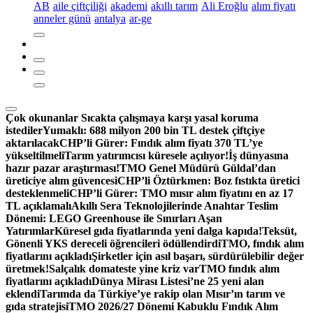
AB
aile çiftçiliği
akademi
akıllı tarım
Ali Eroğlu
alım fiyatı
anneler günü
antalya
ar-ge
Çok okunanlar
Sıcakta çalışmaya karşı yasal koruma
istediler
Yumaklı: 688 milyon 200 bin TL destek çiftçiye
aktarılacak
CHP’li Gürer: Fındık alım fiyatı 370 TL’ye
yükseltilmeli
Tarım yatırımcısı küresele açılıyor!
İş dünyasına
hazır pazar araştırması!
TMO Genel Müdürü Güldal’dan
üreticiye alım güvencesi
CHP’li Öztürkmen: Boz fıstıkta üretici
desteklenmeli
CHP’li Gürer: TMO mısır alım fiyatını en az 17
TL açıklamalı
Akıllı Sera Teknolojilerinde Anahtar Teslim
Dönemi: LEGO Greenhouse ile Sınırları Aşan
Yatırımlar
Küresel gıda fiyatlarında yeni dalga kapıda!
Teksüt,
Gönenli YKS dereceli öğrencileri ödüllendirdi
TMO, fındık alım
fiyatlarını açıkladı
Şirketler için asıl başarı, sürdürülebilir değer
üretmek!
Salçalık domateste yine kriz var
TMO fındık alım
fiyatlarını açıkladı
Dünya Mirası Listesi’ne 25 yeni alan
eklendi
Tarımda da Türkiye’ye rakip olan Mısır’ın tarım ve
gıda stratejisi
TMO 2026/27 Dönemi Kabuklu Fındık Alım