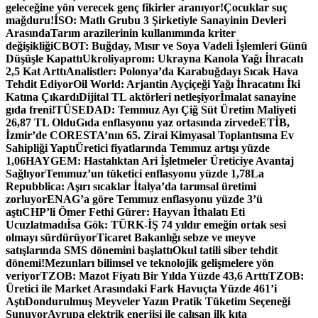
geleceğine yön verecek genç fikirler aranıyor!
Çocuklar suç
mağduru!
İSO: Matlı Grubu 3 Şirketiyle Sanayinin Devleri
Arasında
Tarım arazilerinin kullanımında kriter
değişikliği
CBOT: Buğday, Mısır ve Soya Vadeli İşlemleri Günü
Düşüşle Kapattı
Ukroliyaprom: Ukrayna Kanola Yağı İhracatı
2,5 Kat Arttı
Analistler: Polonya’da Karabuğdayı Sıcak Hava
Tehdit Ediyor
Oil World: Arjantin Ayçiçeği Yağı İhracatını İki
Katına Çıkardı
Dijital TL aktörleri netleşiyor
İmalat sanayine
gıda freni!
TÜSEDAD: Temmuz Ayı Çiğ Süt Üretim Maliyeti
26,87 TL Oldu
Gıda enflasyonu yaz ortasında zirvede
ETİB,
İzmir’de CORESTA’nın 65. Zirai Kimyasal Toplantısına Ev
Sahipliği Yaptı
Üretici fiyatlarında Temmuz artışı yüzde
1,06
HAYGEM: Hastalıktan Ari İşletmeler Üreticiye Avantaj
Sağlıyor
Temmuz’un tüketici enflasyonu yüzde 1,78
La
Repubblica: Aşırı sıcaklar İtalya’da tarımsal üretimi
zorluyor
ENAG’a göre Temmuz enflasyonu yüzde 3’ü
aştı
CHP’li Ömer Fethi Gürer: Hayvan İthalatı Eti
Ucuzlatmadı
İsa Gök: TÜRK-İŞ 74 yıldır emeğin ortak sesi
olmayı sürdürüyor
Ticaret Bakanlığı sebze ve meyve
satışlarında SMS dönemini başlattı
Okul tatili siber tehdit
dönemi!
Mezunları bilimsel ve teknolojik gelişmelere yön
veriyor
TZOB: Mazot Fiyatı Bir Yılda Yüzde 43,6 Arttı
TZOB:
Üretici ile Market Arasındaki Fark Havuçta Yüzde 461’i
Aştı
Dondurulmuş Meyveler Yazın Pratik Tüketim Seçeneği
Sunuyor
Avrupa elektrik enerjisi ile çalışan ilk kıta