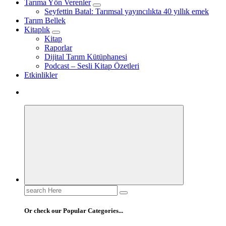
Tarıma Yön Verenler
Seyfettin Batal: Tarımsal yayıncılıkta 40 yıllık emek
Tarım Bellek
Kitaplık
Kitap
Raporlar
Dijital Tarım Kütüphanesi
Podcast – Sesli Kitap Özetleri
Etkinlikler
Search
for:
Or check our Popular Categories...