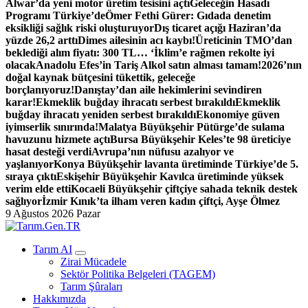
Alwar’da yeni motor üretim tesisini açtı
Geleceğin Hasadı
Programı Türkiye’de
Ömer Fethi Gürer: Gıdada denetim
eksikliği sağlık riski oluşturuyor
Dış ticaret açığı Haziran’da
yüzde 26,2 arttı
Dimes ailesinin acı kaybı!
Üreticinin TMO’dan
beklediği alım fiyatı: 300 TL… ‘İklim’e rağmen rekolte iyi
olacak
Anadolu Efes’in Tariş Alkol satın alması tamam!
2026’nın
doğal kaynak bütçesini tükettik, geleceğe
borçlanıyoruz!
Danıştay’dan aile hekimlerini sevindiren
karar!
Ekmeklik buğday ihracatı serbest bırakıldı
Ekmeklik
buğday ihracatı yeniden serbest bırakıldı
Ekonomiye güven
iyimserlik sınırında!
Malatya Büyükşehir Pütürge’de sulama
havuzunu hizmete açtı
Bursa Büyükşehir Keles’te 98 üreticiye
hasat desteği verdi
Avrupa’nın nüfusu azalıyor ve
yaşlanıyor
Konya Büyükşehir lavanta üretiminde Türkiye’de 5.
sıraya çıktı
Eskişehir Büyükşehir Kavılca üretiminde yüksek
verim elde etti
Kocaeli Büyükşehir çiftçiye sahada teknik destek
sağlıyor
İzmir Kınık’ta ilham veren kadın çiftçi, Ayşe Ölmez
9 Ağustos 2026 Pazar
Türk Tarımının İnternetteki Adresi
Tarım AI
Zirai Mücadele
Sektör Politika Belgeleri (TAGEM)
Tarım Şûraları
Hakkımızda