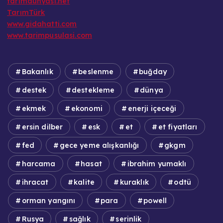
tarimdunyasi.net
TarımTürk
www.gidahatti.com
www.tarimpusulasi.com
Bakanlık
beslenme
buğday
destek
destekleme
dünya
ekmek
ekonomi
enerji içeceği
ersin dilber
esk
et
et fiyatları
fed
gece yeme alışkanlığı
gkgm
harcama
hasat
ibrahim yumaklı
ihracat
kalite
kuraklık
odtü
orman yangını
para
powell
Rusya
sağlık
serinlik