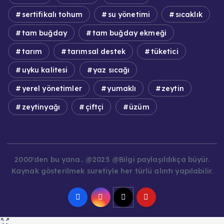
sertifikalı tohum
su yönetimi
sıcaklık
tam buğday
tam buğday ekmeği
tarım
tarımsal destek
tüketici
uyku kalitesi
yaz sıcağı
yerel yönetimler
yumaklı
zeytin
zeytinyağı
çiftçi
üzüm
2000'den bu yana.. @2025 @Bilgi paylaşıldıkça büyür.
Kaynak gösterilmek suretiyle her türlü alıntı yapılabilir.