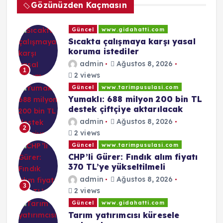
Gözünüzden Kaçmasın
Güncel
www.gidahatti.com
Sıcakta çalışmaya karşı yasal
koruma istediler
admin
Ağustos 8, 2026
1
2 views
Güncel
www.tarimpusulasi.com
Yumaklı: 688 milyon 200 bin TL
destek çiftçiye aktarılacak
admin
Ağustos 8, 2026
2
2 views
Güncel
www.tarimpusulasi.com
CHP’li Gürer: Fındık alım fiyatı
370 TL’ye yükseltilmeli
admin
Ağustos 8, 2026
3
2 views
Güncel
www.gidahatti.com
Tarım yatırımcısı küresele