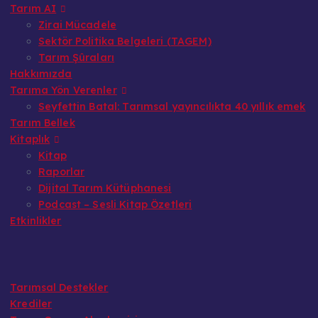
Tarım AI
Zirai Mücadele
Sektör Politika Belgeleri (TAGEM)
Tarım Şûraları
Hakkımızda
Tarıma Yön Verenler
Seyfettin Batal: Tarımsal yayıncılıkta 40 yıllık emek
Tarım Bellek
Kitaplık
Kitap
Raporlar
Dijital Tarım Kütüphanesi
Podcast – Sesli Kitap Özetleri
Etkinlikler
Tarımsal Destekler
Krediler