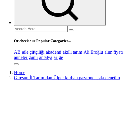
Search
for:
Or check our Popular Categories...
AB
aile çiftçiliği
akademi
akıllı tarım
Ali Eroğlu
alım fiyatı
anneler günü
antalya
ar-ge
Home
Giresun İl Tarım’dan Ülper kurban pazarında sıkı denetim