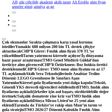
AB
aile çiftçiliği
akademi
akıllı tarım
Ali Eroğlu
alım fiyatı
anneler günü
antalya
ar-ge
Çok okunanlar
Sıcakta çalışmaya karşı yasal koruma
istediler
Yumaklı: 688 milyon 200 bin TL destek çiftçiye
aktarılacak
CHP’li Gürer: Fındık alım fiyatı 370 TL’ye
yükseltilmeli
Tarım yatırımcısı küresele açılıyor!
İş dünyasına
hazır pazar araştırması!
TMO Genel Müdürü Güldal’dan
üreticiye alım güvencesi
CHP’li Öztürkmen: Boz fıstıkta üretici
desteklenmeli
CHP’li Gürer: TMO mısır alım fiyatını en az 17
TL açıklamalı
Akıllı Sera Teknolojilerinde Anahtar Teslim
Dönemi: LEGO Greenhouse ile Sınırları Aşan
Yatırımlar
Küresel gıda fiyatlarında yeni dalga kapıda!
Teksüt,
Gönenli YKS dereceli öğrencileri ödüllendirdi
TMO, fındık alım
fiyatlarını açıkladı
Şirketler için asıl başarı, sürdürülebilir değer
üretmek!
Salçalık domateste yine kriz var
TMO fındık alım
fiyatlarını açıkladı
Dünya Mirası Listesi’ne 25 yeni alan
eklendi
Tarımda da Türkiye’ye rakip olan Mısır’ın tarım ve
gıda stratejisi
TMO 2026/27 Dönemi Kabuklu Fındık Alım