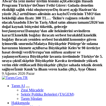
Alwar’da yeni motor üretim tesisini açtı
Geleceğin Hasadı
Programı Türkiye’de
Ömer Fethi Gürer: Gıdada denetim
eksikliği sağlık riski oluşturuyor
Dış ticaret açığı Haziran’da
yüzde 26,2 arttı
Dimes ailesinin acı kaybı!
Üreticinin TMO’dan
beklediği alım fiyatı: 300 TL… ‘İklim’e rağmen rekolte iyi
olacak
Anadolu Efes’in Tariş Alkol satın alması tamam!
2026’nın
doğal kaynak bütçesini tükettik, geleceğe
borçlanıyoruz!
Danıştay’dan aile hekimlerini sevindiren
karar!
Ekmeklik buğday ihracatı serbest bırakıldı
Ekmeklik
buğday ihracatı yeniden serbest bırakıldı
Ekonomiye güven
iyimserlik sınırında!
Malatya Büyükşehir Pütürge’de sulama
havuzunu hizmete açtı
Bursa Büyükşehir Keles’te 98 üreticiye
hasat desteği verdi
Avrupa’nın nüfusu azalıyor ve
yaşlanıyor
Konya Büyükşehir lavanta üretiminde Türkiye’de 5.
sıraya çıktı
Eskişehir Büyükşehir Kavılca üretiminde yüksek
verim elde etti
Kocaeli Büyükşehir çiftçiye sahada teknik destek
sağlıyor
İzmir Kınık’ta ilham veren kadın çiftçi, Ayşe Ölmez
9 Ağustos 2026 Pazar
Türk Tarımının İnternetteki Adresi
Tarım AI
Zirai Mücadele
Sektör Politika Belgeleri (TAGEM)
Tarım Şûraları
Hakkımızda