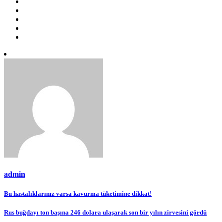
admin
Yazı
Bu hastalıklarınız varsa kavurma tüketimine dikkat!
gezinmesi
Rus buğdayı ton başına 246 dolara ulaşarak son bir yılın zirvesini gördü