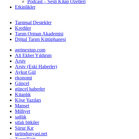
Podcast – Sesli Kitap Özetleri
Etkinlikler
Tarımsal Destekler
Krediler
Tarım Orman Akademisi
Dijital Tarım Kütüphanesi
agrinextup.com
Ali Ekber Yıldırım
Arşiv
Arşiv (Eski Haberler)
Aykut Gül
ekonomi
Güncel
güncel haberler
Kitaplık
Köşe Yazıları
Manşet
Milliyet
sağlık
şifalı bitkiler
Sürur Kır
tarimdunyasi.net