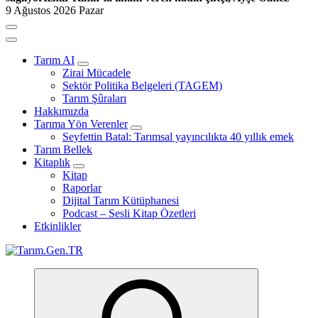
9 Ağustos 2026 Pazar
Tarım AI
Zirai Mücadele
Sektör Politika Belgeleri (TAGEM)
Tarım Şûraları
Hakkımızda
Tarıma Yön Verenler
Seyfettin Batal: Tarımsal yayıncılıkta 40 yıllık emek
Tarım Bellek
Kitaplık
Kitap
Raporlar
Dijital Tarım Kütüphanesi
Podcast – Sesli Kitap Özetleri
Etkinlikler
Türk Tarımının İnternetteki Adresi