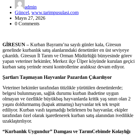
admin
Güncel
,
www.tarimpusulasi.com
Mayıs 27, 2026
0 Comments
GİRESUN –
Kurban Bayramı’na sayılı günler kala, Giresun
genelinde kurbanlık satış alanlarındaki denetimler en üst seviyeye
çıkarıldı. Giresun İl Tarım ve Orman Müdürlüğü bünyesinde görev
yapan veteriner hekimler, Merkez ilçe Ülper köyünde kurulan geçici
kurban satış yerinde resmi kontrollerine aralıksız devam ediyor.
Şartları Taşımayan Hayvanlar Pazardan Çıkarılıyor
Veteriner hekimler tarafından titizlikle yürütülen denetimlerde;
belgesi bulunmayan, sağlık durumu kurban ibadetine uygun
olmayan ve özellikle büyükbaş hayvanlarda kritik yaş sınırı olan 2
yaşını doldurmamış (kapak atmamış) hayvanlar tek tek tespit
ediliyor. Kurban vasfı taşımadığı belirlenen bu hayvanlar, ekipler
tarafından özel olarak işaretlenerek kurban satış alanından ivedilikle
uzaklaştırılıyor.
“Kurbanlık Uygundur” Damgası ve TarımCebimde Kolaylığı