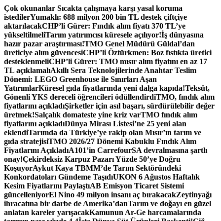
İçeriğe
Çok okunanlar
Sıcakta çalışmaya karşı yasal koruma
atla
istediler
Yumaklı: 688 milyon 200 bin TL destek çiftçiye
aktarılacak
CHP’li Gürer: Fındık alım fiyatı 370 TL’ye
yükseltilmeli
Tarım yatırımcısı küresele açılıyor!
İş dünyasına
hazır pazar araştırması!
TMO Genel Müdürü Güldal’dan
üreticiye alım güvencesi
CHP’li Öztürkmen: Boz fıstıkta üretici
desteklenmeli
CHP’li Gürer: TMO mısır alım fiyatını en az 17
TL açıklamalı
Akıllı Sera Teknolojilerinde Anahtar Teslim
Dönemi: LEGO Greenhouse ile Sınırları Aşan
Yatırımlar
Küresel gıda fiyatlarında yeni dalga kapıda!
Teksüt,
Gönenli YKS dereceli öğrencileri ödüllendirdi
TMO, fındık alım
fiyatlarını açıkladı
Şirketler için asıl başarı, sürdürülebilir değer
üretmek!
Salçalık domateste yine kriz var
TMO fındık alım
fiyatlarını açıkladı
Dünya Mirası Listesi’ne 25 yeni alan
eklendi
Tarımda da Türkiye’ye rakip olan Mısır’ın tarım ve
gıda stratejisi
TMO 2026/27 Dönemi Kabuklu Fındık Alım
Fiyatlarını Açıkladı
A101’in CarrefourSA devralmasına şartlı
onay!
Çekirdeksiz Karpuz Pazarı Yüzde 50’ye Doğru
Koşuyor
Aykut Kaya TBMM’de Tarım Sektöründeki
Konkordatoları Gündeme Taşıdı
UKON 6 Ağustos Haftalık
Kesim Fiyatlarını Paylaştı
AB Emisyon Ticaret Sistemi
güncelleniyor
El Nino 49 milyon insanı aç bırakacak
Zeytinyağı
ihracatına bir darbe de Amerika’dan
Tarım ve doğayı en güzel
anlatan kareler yarışacak
Kamunun Ar-Ge harcamalarında