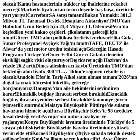
olacak!
Kamu hastanelerinin nükleer tıp ihalelerine rekabet
merceği!
Markette fiyatı artan ürün düşenle baş başa, üreticide
yarı yarıya!
CarrefourSA satışı tamam!
Bakan Yumaklı: 301,3
Milyon TL Tarımsal Destek Hesaplara Aktarılıyor
TMO’dan
Hububat Ürün Bedeli İçin 23,3 Milyar TL Ödemesi
Peru’da
keşfedilen yeni kakao çeşitleri, çikolatanın geleceği için
umut
Gürer: TMO alım politikası üreticiyi zorluyor
Elita Gıda,
Sunar Profesyonel Ayçiçek Yağı’nı tanıttı
TAFE, DEUTZ ile
Alwar’da yeni motor üretim tesisini açtı
Geleceğin Hasadı
Programı Türkiye’de
Ömer Fethi Gürer: Gıdada denetim
eksikliği sağlık riski oluşturuyor
Dış ticaret açığı Haziran’da
yüzde 26,2 arttı
Dimes ailesinin acı kaybı!
Üreticinin TMO’dan
beklediği alım fiyatı: 300 TL… ‘İklim’e rağmen rekolte iyi
olacak
Anadolu Efes’in Tariş Alkol satın alması tamam!
2026’nın
doğal kaynak bütçesini tükettik, geleceğe
borçlanıyoruz!
Danıştay’dan aile hekimlerini sevindiren
karar!
Ekmeklik buğday ihracatı serbest bırakıldı
Ekmeklik
buğday ihracatı yeniden serbest bırakıldı
Ekonomiye güven
iyimserlik sınırında!
Malatya Büyükşehir Pütürge’de sulama
havuzunu hizmete açtı
Bursa Büyükşehir Keles’te 98 üreticiye
hasat desteği verdi
Avrupa’nın nüfusu azalıyor ve
yaşlanıyor
Konya Büyükşehir lavanta üretiminde Türkiye’de 5.
sıraya çıktı
Eskişehir Büyükşehir Kavılca üretiminde yüksek
verim elde etti
Kocaeli Büyükşehir çiftçiye sahada teknik destek
sağlıyor
İzmir Kınık’ta ilham veren kadın çiftçi, Ayşe Ölmez