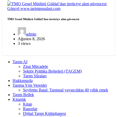
Güncel
www.tarimpusulasi.com
TMO Genel Müdürü Güldal’dan üreticiye alım güvencesi
admin
Ağustos 8, 2026
3 views
Tarım AI
Zirai Mücadele
Sektör Politika Belgeleri (TAGEM)
Tarım Şûraları
Hakkımızda
Tarıma Yön Verenler
Seyfettin Batal: Tarımsal yayıncılıkta 40 yıllık emek
Tarım Bellek
Kitaplık
Kitap
Raporlar
Dijital Tarım Kütüphanesi