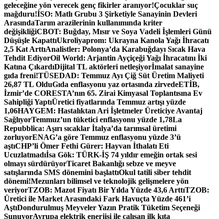
geleceğine yön verecek genç fikirler aranıyor!
Çocuklar suç
mağduru!
İSO: Matlı Grubu 3 Şirketiyle Sanayinin Devleri
Arasında
Tarım arazilerinin kullanımında kriter
değişikliği
CBOT: Buğday, Mısır ve Soya Vadeli İşlemleri Günü
Düşüşle Kapattı
Ukroliyaprom: Ukrayna Kanola Yağı İhracatı
2,5 Kat Arttı
Analistler: Polonya’da Karabuğdayı Sıcak Hava
Tehdit Ediyor
Oil World: Arjantin Ayçiçeği Yağı İhracatını İki
Katına Çıkardı
Dijital TL aktörleri netleşiyor
İmalat sanayine
gıda freni!
TÜSEDAD: Temmuz Ayı Çiğ Süt Üretim Maliyeti
26,87 TL Oldu
Gıda enflasyonu yaz ortasında zirvede
ETİB,
İzmir’de CORESTA’nın 65. Zirai Kimyasal Toplantısına Ev
Sahipliği Yaptı
Üretici fiyatlarında Temmuz artışı yüzde
1,06
HAYGEM: Hastalıktan Ari İşletmeler Üreticiye Avantaj
Sağlıyor
Temmuz’un tüketici enflasyonu yüzde 1,78
La
Repubblica: Aşırı sıcaklar İtalya’da tarımsal üretimi
zorluyor
ENAG’a göre Temmuz enflasyonu yüzde 3’ü
aştı
CHP’li Ömer Fethi Gürer: Hayvan İthalatı Eti
Ucuzlatmadı
İsa Gök: TÜRK-İŞ 74 yıldır emeğin ortak sesi
olmayı sürdürüyor
Ticaret Bakanlığı sebze ve meyve
satışlarında SMS dönemini başlattı
Okul tatili siber tehdit
dönemi!
Mezunları bilimsel ve teknolojik gelişmelere yön
veriyor
TZOB: Mazot Fiyatı Bir Yılda Yüzde 43,6 Arttı
TZOB:
Üretici ile Market Arasındaki Fark Havuçta Yüzde 461’i
Aştı
Dondurulmuş Meyveler Yazın Pratik Tüketim Seçeneği
Sunuyor
Avrupa elektrik enerjisi ile çalışan ilk kıta