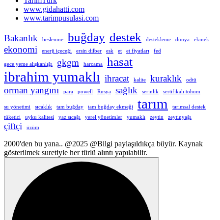
TarımTürk
www.gidahatti.com
www.tarimpusulasi.com
buğday
destek
Bakanlık
beslenme
destekleme
dünya
ekmek
ekonomi
enerji içeceği
ersin dilber
esk
et
et fiyatları
fed
hasat
gkgm
gece yeme alışkanlığı
harcama
ibrahim yumaklı
ihracat
kuraklık
kalite
odtü
orman yangını
sağlık
para
powell
Rusya
serinlik
sertifikalı tohum
tarım
su yönetimi
sıcaklık
tam buğday
tam buğday ekmeği
tarımsal destek
tüketici
uyku kalitesi
yaz sıcağı
yerel yönetimler
yumaklı
zeytin
zeytinyağı
çiftçi
üzüm
2000'den bu yana.. @2025 @Bilgi paylaşıldıkça büyür. Kaynak
gösterilmek suretiyle her türlü alıntı yapılabilir.