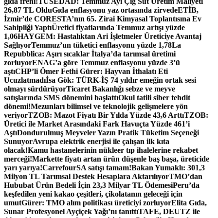
gıda freni!
TÜSEDAD: Temmuz Ayı Çiğ Süt Üretim Maliyeti
26,87 TL Oldu
Gıda enflasyonu yaz ortasında zirvede
ETİB,
İzmir’de CORESTA’nın 65. Zirai Kimyasal Toplantısına Ev
Sahipliği Yaptı
Üretici fiyatlarında Temmuz artışı yüzde
1,06
HAYGEM: Hastalıktan Ari İşletmeler Üreticiye Avantaj
Sağlıyor
Temmuz’un tüketici enflasyonu yüzde 1,78
La
Repubblica: Aşırı sıcaklar İtalya’da tarımsal üretimi
zorluyor
ENAG’a göre Temmuz enflasyonu yüzde 3’ü
aştı
CHP’li Ömer Fethi Gürer: Hayvan İthalatı Eti
Ucuzlatmadı
İsa Gök: TÜRK-İŞ 74 yıldır emeğin ortak sesi
olmayı sürdürüyor
Ticaret Bakanlığı sebze ve meyve
satışlarında SMS dönemini başlattı
Okul tatili siber tehdit
dönemi!
Mezunları bilimsel ve teknolojik gelişmelere yön
veriyor
TZOB: Mazot Fiyatı Bir Yılda Yüzde 43,6 Arttı
TZOB:
Üretici ile Market Arasındaki Fark Havuçta Yüzde 461’i
Aştı
Dondurulmuş Meyveler Yazın Pratik Tüketim Seçeneği
Sunuyor
Avrupa elektrik enerjisi ile çalışan ilk kıta
olacak!
Kamu hastanelerinin nükleer tıp ihalelerine rekabet
merceği!
Markette fiyatı artan ürün düşenle baş başa, üreticide
yarı yarıya!
CarrefourSA satışı tamam!
Bakan Yumaklı: 301,3
Milyon TL Tarımsal Destek Hesaplara Aktarılıyor
TMO’dan
Hububat Ürün Bedeli İçin 23,3 Milyar TL Ödemesi
Peru’da
keşfedilen yeni kakao çeşitleri, çikolatanın geleceği için
umut
Gürer: TMO alım politikası üreticiyi zorluyor
Elita Gıda,
Sunar Profesyonel Ayçiçek Yağı’nı tanıttı
TAFE, DEUTZ ile