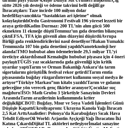
tarımın payı yüzde 4,4
İşte Dünya Süt Ürünleri Başkenti!
Çiğ
sütte 2026 yılı desteği ve ödeme takvimi belli değil
Ege
İhracatçıları: Taze incirde 100 milyon dolar
hedefi
Hayvancılıkta “hastalıktan ari işletme” olmak
kolaylaştırıldı
Ordu Gastronomi Festivali 196 yöresel lezzeti bir
araya getirdi
Kadim Durmaz: 200 TL’nin alım gücü 500
ekmekten 11 ekmeğe düştü
Temmuz’un gıda denetim bilançosu
çıktı
EFSA, TFA için güvenli alım düzeyini düşürdü
Avrupa
Birliği gıda renklendiricilerini nasıl denetliyor?
Bakan Yumaklı:
Temmuzda 107 bin gıda denetimi yapıldı
Nanoteknoloji her
alanda!
TMO hububat alım ödemelerinde 29,5 milyar TL’yi
üreticiye aktardı
İsmail Kemaloğlu hububat piyasası için 4 öneri
paylaştı
TÜGİS yaz sıcaklarında gıda güvenliği için kritik
uyarılar yaptı
Tarım ve Orman Bakanlığı Ankara’da tarım
sigortalarını görüştü
İlk festival rekor getirdi!
Tarım emtia
piyasasında buğday rüzgarı
İnternet kullanımı sosyal medya ile
artıyor
“Türkiye Markası”nın kitabı yazıldı!
Tarım ve gıdanın
geleceğine yön verecek genç fikirler aranıyor!
Çocuklar suç
mağduru!
İSO: Matlı Grubu 3 Şirketiyle Sanayinin Devleri
Arasında
Tarım arazilerinin kullanımında kriter
değişikliği
CBOT: Buğday, Mısır ve Soya Vadeli İşlemleri Günü
Düşüşle Kapattı
Ukroliyaprom: Ukrayna Kanola Yağı İhracatı
2,5 Kat Arttı
Analistler: Polonya’da Karabuğdayı Sıcak Hava
Tehdit Ediyor
Oil World: Arjantin Ayçiçeği Yağı İhracatını İki
Katına Çıkardı
Dijital TL aktörleri netleşiyor
İmalat sanayine