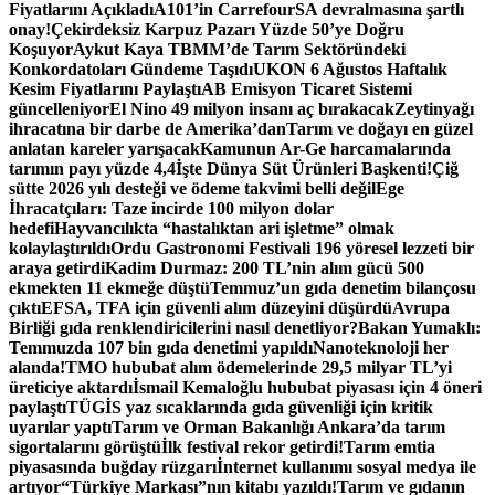
Fiyatlarını Açıkladı
A101’in CarrefourSA devralmasına şartlı
onay!
Çekirdeksiz Karpuz Pazarı Yüzde 50’ye Doğru
Koşuyor
Aykut Kaya TBMM’de Tarım Sektöründeki
Konkordatoları Gündeme Taşıdı
UKON 6 Ağustos Haftalık
Kesim Fiyatlarını Paylaştı
AB Emisyon Ticaret Sistemi
güncelleniyor
El Nino 49 milyon insanı aç bırakacak
Zeytinyağı
ihracatına bir darbe de Amerika’dan
Tarım ve doğayı en güzel
anlatan kareler yarışacak
Kamunun Ar-Ge harcamalarında
tarımın payı yüzde 4,4
İşte Dünya Süt Ürünleri Başkenti!
Çiğ
sütte 2026 yılı desteği ve ödeme takvimi belli değil
Ege
İhracatçıları: Taze incirde 100 milyon dolar
hedefi
Hayvancılıkta “hastalıktan ari işletme” olmak
kolaylaştırıldı
Ordu Gastronomi Festivali 196 yöresel lezzeti bir
araya getirdi
Kadim Durmaz: 200 TL’nin alım gücü 500
ekmekten 11 ekmeğe düştü
Temmuz’un gıda denetim bilançosu
çıktı
EFSA, TFA için güvenli alım düzeyini düşürdü
Avrupa
Birliği gıda renklendiricilerini nasıl denetliyor?
Bakan Yumaklı:
Temmuzda 107 bin gıda denetimi yapıldı
Nanoteknoloji her
alanda!
TMO hububat alım ödemelerinde 29,5 milyar TL’yi
üreticiye aktardı
İsmail Kemaloğlu hububat piyasası için 4 öneri
paylaştı
TÜGİS yaz sıcaklarında gıda güvenliği için kritik
uyarılar yaptı
Tarım ve Orman Bakanlığı Ankara’da tarım
sigortalarını görüştü
İlk festival rekor getirdi!
Tarım emtia
piyasasında buğday rüzgarı
İnternet kullanımı sosyal medya ile
artıyor
“Türkiye Markası”nın kitabı yazıldı!
Tarım ve gıdanın