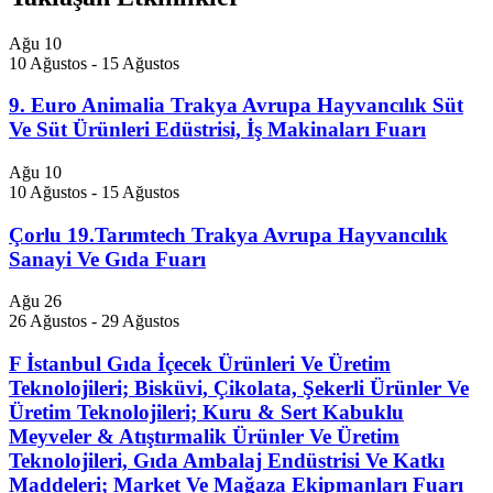
Ağu
10
10 Ağustos
-
15 Ağustos
9. Euro Animalia Trakya Avrupa Hayvancılık Süt
Ve Süt Ürünleri Edüstrisi, İş Makinaları Fuarı
Ağu
10
10 Ağustos
-
15 Ağustos
Çorlu 19.Tarımtech Trakya Avrupa Hayvancılık
Sanayi Ve Gıda Fuarı
Ağu
26
26 Ağustos
-
29 Ağustos
F İstanbul Gıda İçecek Ürünleri Ve Üretim
Teknolojileri; Bisküvi, Çikolata, Şekerli Ürünler Ve
Üretim Teknolojileri; Kuru & Sert Kabuklu
Meyveler & Atıştırmalik Ürünler Ve Üretim
Teknolojileri, Gıda Ambalaj Endüstrisi Ve Katkı
Maddeleri; Market Ve Mağaza Ekipmanları Fuarı