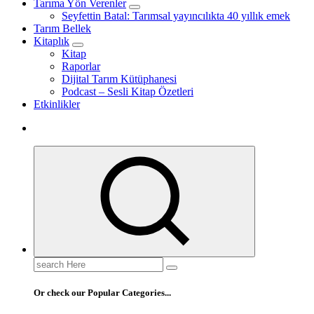
Tarıma Yön Verenler
Seyfettin Batal: Tarımsal yayıncılıkta 40 yıllık emek
Tarım Bellek
Kitaplık
Kitap
Raporlar
Dijital Tarım Kütüphanesi
Podcast – Sesli Kitap Özetleri
Etkinlikler
Search
for:
Or check our Popular Categories...