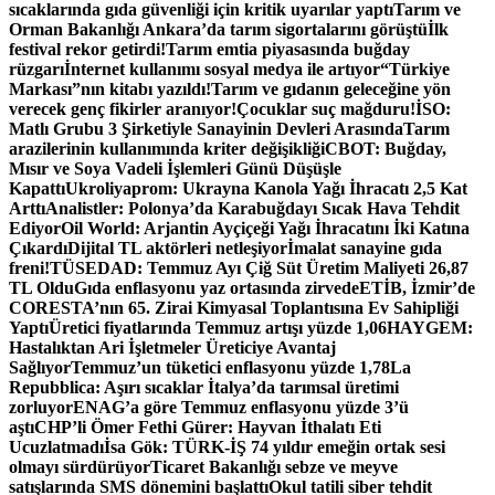
sıcaklarında gıda güvenliği için kritik uyarılar yaptı
Tarım ve
Orman Bakanlığı Ankara’da tarım sigortalarını görüştü
İlk
festival rekor getirdi!
Tarım emtia piyasasında buğday
rüzgarı
İnternet kullanımı sosyal medya ile artıyor
“Türkiye
Markası”nın kitabı yazıldı!
Tarım ve gıdanın geleceğine yön
verecek genç fikirler aranıyor!
Çocuklar suç mağduru!
İSO:
Matlı Grubu 3 Şirketiyle Sanayinin Devleri Arasında
Tarım
arazilerinin kullanımında kriter değişikliği
CBOT: Buğday,
Mısır ve Soya Vadeli İşlemleri Günü Düşüşle
Kapattı
Ukroliyaprom: Ukrayna Kanola Yağı İhracatı 2,5 Kat
Arttı
Analistler: Polonya’da Karabuğdayı Sıcak Hava Tehdit
Ediyor
Oil World: Arjantin Ayçiçeği Yağı İhracatını İki Katına
Çıkardı
Dijital TL aktörleri netleşiyor
İmalat sanayine gıda
freni!
TÜSEDAD: Temmuz Ayı Çiğ Süt Üretim Maliyeti 26,87
TL Oldu
Gıda enflasyonu yaz ortasında zirvede
ETİB, İzmir’de
CORESTA’nın 65. Zirai Kimyasal Toplantısına Ev Sahipliği
Yaptı
Üretici fiyatlarında Temmuz artışı yüzde 1,06
HAYGEM:
Hastalıktan Ari İşletmeler Üreticiye Avantaj
Sağlıyor
Temmuz’un tüketici enflasyonu yüzde 1,78
La
Repubblica: Aşırı sıcaklar İtalya’da tarımsal üretimi
zorluyor
ENAG’a göre Temmuz enflasyonu yüzde 3’ü
aştı
CHP’li Ömer Fethi Gürer: Hayvan İthalatı Eti
Ucuzlatmadı
İsa Gök: TÜRK-İŞ 74 yıldır emeğin ortak sesi
olmayı sürdürüyor
Ticaret Bakanlığı sebze ve meyve
satışlarında SMS dönemini başlattı
Okul tatili siber tehdit