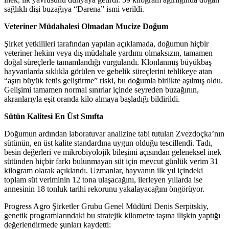
sağlıklı dişi buzağıya “Darena” ismi verildi.
Veteriner Müdahalesi Olmadan Mucize Doğum
Şirket yetkilileri tarafından yapılan açıklamada, doğumun hiçbir
veteriner hekim veya dış müdahale yardımı olmaksızın, tamamen
doğal süreçlerle tamamlandığı vurgulandı. Klonlanmış büyükbaş
hayvanlarda sıklıkla görülen ve gebelik süreçlerini tehlikeye atan
“aşırı büyük fetüs geliştirme” riski, bu doğumla birlikte aşılmış oldu.
Gelişimi tamamen normal sınırlar içinde seyreden buzağının,
akranlarıyla eşit oranda kilo almaya başladığı bildirildi.
Sütün Kalitesi En Üst Sınıfta
Doğumun ardından laboratuvar analizine tabi tutulan Zvezdoçka’nın
sütünün, en üst kalite standardına uygun olduğu tescillendi. Tadı,
besin değerleri ve mikrobiyolojik bileşimi açısından geleneksel inek
sütünden hiçbir farkı bulunmayan süt için mevcut günlük verim 31
kilogram olarak açıklandı. Uzmanlar, hayvanın ilk yıl içindeki
toplam süt veriminin 12 tona ulaşacağını, ilerleyen yıllarda ise
annesinin 18 tonluk tarihi rekorunu yakalayacağını öngörüyor.
Progress Agro Şirketler Grubu Genel Müdürü Denis Serpitskiy,
genetik programlarındaki bu stratejik kilometre taşına ilişkin yaptığı
değerlendirmede şunları kaydetti: