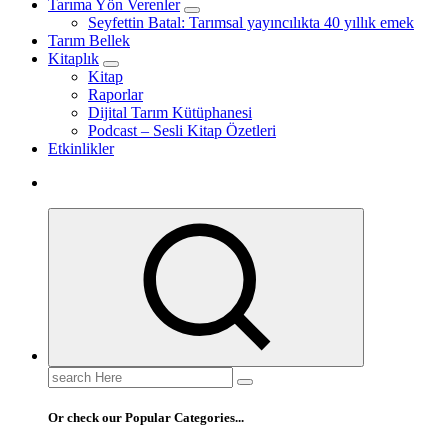
Tarıma Yön Verenler
Seyfettin Batal: Tarımsal yayıncılıkta 40 yıllık emek
Tarım Bellek
Kitaplık
Kitap
Raporlar
Dijital Tarım Kütüphanesi
Podcast – Sesli Kitap Özetleri
Etkinlikler
Search
for:
Or check our Popular Categories...