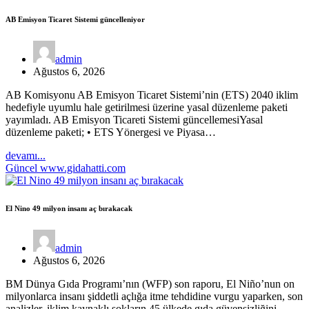
AB Emisyon Ticaret Sistemi güncelleniyor
admin
Ağustos 6, 2026
AB Komisyonu AB Emisyon Ticaret Sistemi’nin (ETS) 2040 iklim
hedefiyle uyumlu hale getirilmesi üzerine yasal düzenleme paketi
yayımladı. AB Emisyon Ticareti Sistemi güncellemesiYasal
düzenleme paketi; • ETS Yönergesi ve Piyasa…
devamı...
Güncel
www.gidahatti.com
El Nino 49 milyon insanı aç bırakacak
admin
Ağustos 6, 2026
BM Dünya Gıda Programı’nın (WFP) son raporu, El Niño’nun on
milyonlarca insanı şiddetli açlığa itme tehdidine vurgu yaparken, son
analizler, iklim kaynaklı şokların 45 ülkede gıda güvensizliğini