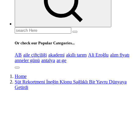
Search
for:
Or check our Popular Categories...
AB
aile çiftçiliği
akademi
akıllı tarım
Ali Eroğlu
alım fiyatı
anneler günü
antalya
ar-ge
Home
Süt Rekortmeni İneğin Klonu Sağlıklı Bir Yavru Dünyaya
Getirdi