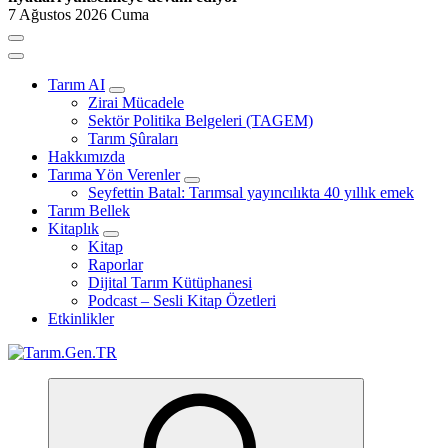
7 Ağustos 2026 Cuma
Tarım AI
Zirai Mücadele
Sektör Politika Belgeleri (TAGEM)
Tarım Şûraları
Hakkımızda
Tarıma Yön Verenler
Seyfettin Batal: Tarımsal yayıncılıkta 40 yıllık emek
Tarım Bellek
Kitaplık
Kitap
Raporlar
Dijital Tarım Kütüphanesi
Podcast – Sesli Kitap Özetleri
Etkinlikler
Türk Tarımının İnternetteki Adresi