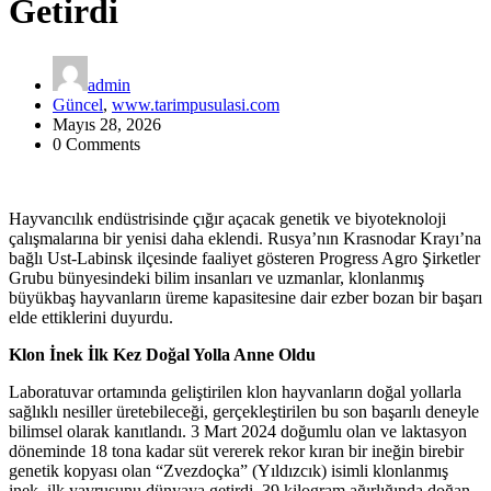
Getirdi
admin
Güncel
,
www.tarimpusulasi.com
Mayıs 28, 2026
0 Comments
Hayvancılık endüstrisinde çığır açacak genetik ve biyoteknoloji
çalışmalarına bir yenisi daha eklendi. Rusya’nın Krasnodar Krayı’na
bağlı Ust-Labinsk ilçesinde faaliyet gösteren Progress Agro Şirketler
Grubu bünyesindeki bilim insanları ve uzmanlar, klonlanmış
büyükbaş hayvanların üreme kapasitesine dair ezber bozan bir başarı
elde ettiklerini duyurdu.
Klon İnek İlk Kez Doğal Yolla Anne Oldu
Laboratuvar ortamında geliştirilen klon hayvanların doğal yollarla
sağlıklı nesiller üretebileceği, gerçekleştirilen bu son başarılı deneyle
bilimsel olarak kanıtlandı. 3 Mart 2024 doğumlu olan ve laktasyon
döneminde 18 tona kadar süt vererek rekor kıran bir ineğin birebir
genetik kopyası olan “Zvezdoçka” (Yıldızcık) isimli klonlanmış
inek, ilk yavrusunu dünyaya getirdi. 39 kilogram ağırlığında doğan