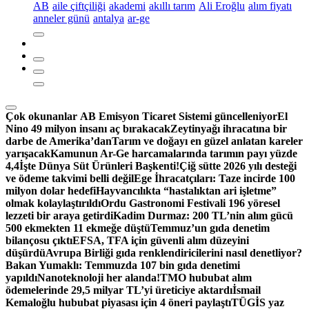
AB
aile çiftçiliği
akademi
akıllı tarım
Ali Eroğlu
alım fiyatı
anneler günü
antalya
ar-ge
Çok okunanlar
AB Emisyon Ticaret Sistemi güncelleniyor
El
Nino 49 milyon insanı aç bırakacak
Zeytinyağı ihracatına bir
darbe de Amerika’dan
Tarım ve doğayı en güzel anlatan kareler
yarışacak
Kamunun Ar-Ge harcamalarında tarımın payı yüzde
4,4
İşte Dünya Süt Ürünleri Başkenti!
Çiğ sütte 2026 yılı desteği
ve ödeme takvimi belli değil
Ege İhracatçıları: Taze incirde 100
milyon dolar hedefi
Hayvancılıkta “hastalıktan ari işletme”
olmak kolaylaştırıldı
Ordu Gastronomi Festivali 196 yöresel
lezzeti bir araya getirdi
Kadim Durmaz: 200 TL’nin alım gücü
500 ekmekten 11 ekmeğe düştü
Temmuz’un gıda denetim
bilançosu çıktı
EFSA, TFA için güvenli alım düzeyini
düşürdü
Avrupa Birliği gıda renklendiricilerini nasıl denetliyor?
Bakan Yumaklı: Temmuzda 107 bin gıda denetimi
yapıldı
Nanoteknoloji her alanda!
TMO hububat alım
ödemelerinde 29,5 milyar TL’yi üreticiye aktardı
İsmail
Kemaloğlu hububat piyasası için 4 öneri paylaştı
TÜGİS yaz