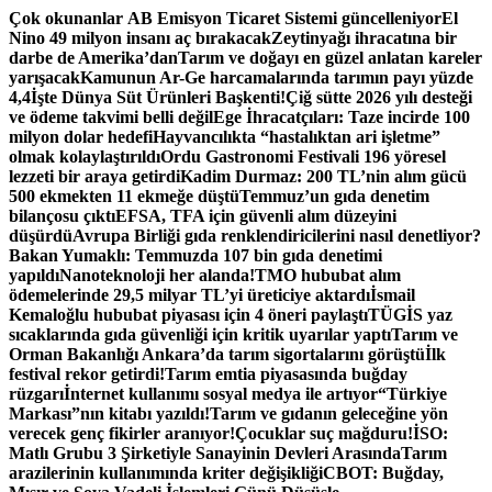
İçeriğe
Çok okunanlar
AB Emisyon Ticaret Sistemi güncelleniyor
El
atla
Nino 49 milyon insanı aç bırakacak
Zeytinyağı ihracatına bir
darbe de Amerika’dan
Tarım ve doğayı en güzel anlatan kareler
yarışacak
Kamunun Ar-Ge harcamalarında tarımın payı yüzde
4,4
İşte Dünya Süt Ürünleri Başkenti!
Çiğ sütte 2026 yılı desteği
ve ödeme takvimi belli değil
Ege İhracatçıları: Taze incirde 100
milyon dolar hedefi
Hayvancılıkta “hastalıktan ari işletme”
olmak kolaylaştırıldı
Ordu Gastronomi Festivali 196 yöresel
lezzeti bir araya getirdi
Kadim Durmaz: 200 TL’nin alım gücü
500 ekmekten 11 ekmeğe düştü
Temmuz’un gıda denetim
bilançosu çıktı
EFSA, TFA için güvenli alım düzeyini
düşürdü
Avrupa Birliği gıda renklendiricilerini nasıl denetliyor?
Bakan Yumaklı: Temmuzda 107 bin gıda denetimi
yapıldı
Nanoteknoloji her alanda!
TMO hububat alım
ödemelerinde 29,5 milyar TL’yi üreticiye aktardı
İsmail
Kemaloğlu hububat piyasası için 4 öneri paylaştı
TÜGİS yaz
sıcaklarında gıda güvenliği için kritik uyarılar yaptı
Tarım ve
Orman Bakanlığı Ankara’da tarım sigortalarını görüştü
İlk
festival rekor getirdi!
Tarım emtia piyasasında buğday
rüzgarı
İnternet kullanımı sosyal medya ile artıyor
“Türkiye
Markası”nın kitabı yazıldı!
Tarım ve gıdanın geleceğine yön
verecek genç fikirler aranıyor!
Çocuklar suç mağduru!
İSO:
Matlı Grubu 3 Şirketiyle Sanayinin Devleri Arasında
Tarım
arazilerinin kullanımında kriter değişikliği
CBOT: Buğday,