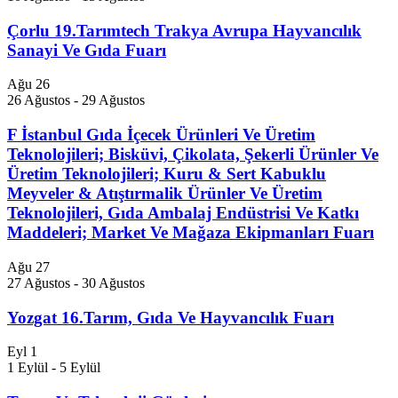
Çorlu 19.Tarımtech Trakya Avrupa Hayvancılık
Sanayi Ve Gıda Fuarı
Ağu
26
26 Ağustos
-
29 Ağustos
F İstanbul Gıda İçecek Ürünleri Ve Üretim
Teknolojileri; Bisküvi, Çikolata, Şekerli Ürünler Ve
Üretim Teknolojileri; Kuru & Sert Kabuklu
Meyveler & Atıştırmalik Ürünler Ve Üretim
Teknolojileri, Gıda Ambalaj Endüstrisi Ve Katkı
Maddeleri; Market Ve Mağaza Ekipmanları Fuarı
Ağu
27
27 Ağustos
-
30 Ağustos
Yozgat 16.Tarım, Gıda Ve Hayvancılık Fuarı
Eyl
1
1 Eylül
-
5 Eylül