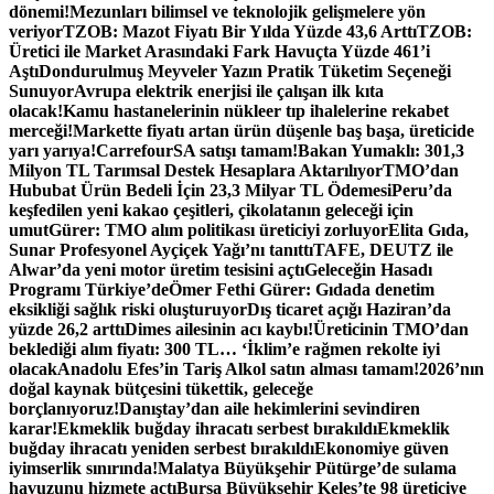
dönemi!
Mezunları bilimsel ve teknolojik gelişmelere yön
veriyor
TZOB: Mazot Fiyatı Bir Yılda Yüzde 43,6 Arttı
TZOB:
Üretici ile Market Arasındaki Fark Havuçta Yüzde 461’i
Aştı
Dondurulmuş Meyveler Yazın Pratik Tüketim Seçeneği
Sunuyor
Avrupa elektrik enerjisi ile çalışan ilk kıta
olacak!
Kamu hastanelerinin nükleer tıp ihalelerine rekabet
merceği!
Markette fiyatı artan ürün düşenle baş başa, üreticide
yarı yarıya!
CarrefourSA satışı tamam!
Bakan Yumaklı: 301,3
Milyon TL Tarımsal Destek Hesaplara Aktarılıyor
TMO’dan
Hububat Ürün Bedeli İçin 23,3 Milyar TL Ödemesi
Peru’da
keşfedilen yeni kakao çeşitleri, çikolatanın geleceği için
umut
Gürer: TMO alım politikası üreticiyi zorluyor
Elita Gıda,
Sunar Profesyonel Ayçiçek Yağı’nı tanıttı
TAFE, DEUTZ ile
Alwar’da yeni motor üretim tesisini açtı
Geleceğin Hasadı
Programı Türkiye’de
Ömer Fethi Gürer: Gıdada denetim
eksikliği sağlık riski oluşturuyor
Dış ticaret açığı Haziran’da
yüzde 26,2 arttı
Dimes ailesinin acı kaybı!
Üreticinin TMO’dan
beklediği alım fiyatı: 300 TL… ‘İklim’e rağmen rekolte iyi
olacak
Anadolu Efes’in Tariş Alkol satın alması tamam!
2026’nın
doğal kaynak bütçesini tükettik, geleceğe
borçlanıyoruz!
Danıştay’dan aile hekimlerini sevindiren
karar!
Ekmeklik buğday ihracatı serbest bırakıldı
Ekmeklik
buğday ihracatı yeniden serbest bırakıldı
Ekonomiye güven
iyimserlik sınırında!
Malatya Büyükşehir Pütürge’de sulama
havuzunu hizmete açtı
Bursa Büyükşehir Keles’te 98 üreticiye