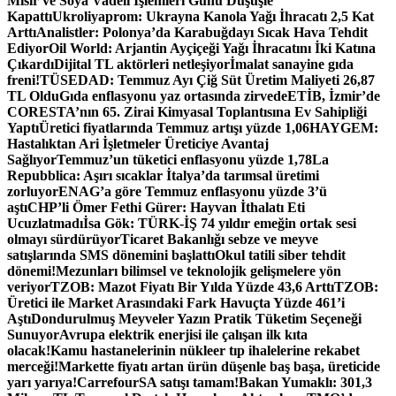
Mısır ve Soya Vadeli İşlemleri Günü Düşüşle
Kapattı
Ukroliyaprom: Ukrayna Kanola Yağı İhracatı 2,5 Kat
Arttı
Analistler: Polonya’da Karabuğdayı Sıcak Hava Tehdit
Ediyor
Oil World: Arjantin Ayçiçeği Yağı İhracatını İki Katına
Çıkardı
Dijital TL aktörleri netleşiyor
İmalat sanayine gıda
freni!
TÜSEDAD: Temmuz Ayı Çiğ Süt Üretim Maliyeti 26,87
TL Oldu
Gıda enflasyonu yaz ortasında zirvede
ETİB, İzmir’de
CORESTA’nın 65. Zirai Kimyasal Toplantısına Ev Sahipliği
Yaptı
Üretici fiyatlarında Temmuz artışı yüzde 1,06
HAYGEM:
Hastalıktan Ari İşletmeler Üreticiye Avantaj
Sağlıyor
Temmuz’un tüketici enflasyonu yüzde 1,78
La
Repubblica: Aşırı sıcaklar İtalya’da tarımsal üretimi
zorluyor
ENAG’a göre Temmuz enflasyonu yüzde 3’ü
aştı
CHP’li Ömer Fethi Gürer: Hayvan İthalatı Eti
Ucuzlatmadı
İsa Gök: TÜRK-İŞ 74 yıldır emeğin ortak sesi
olmayı sürdürüyor
Ticaret Bakanlığı sebze ve meyve
satışlarında SMS dönemini başlattı
Okul tatili siber tehdit
dönemi!
Mezunları bilimsel ve teknolojik gelişmelere yön
veriyor
TZOB: Mazot Fiyatı Bir Yılda Yüzde 43,6 Arttı
TZOB:
Üretici ile Market Arasındaki Fark Havuçta Yüzde 461’i
Aştı
Dondurulmuş Meyveler Yazın Pratik Tüketim Seçeneği
Sunuyor
Avrupa elektrik enerjisi ile çalışan ilk kıta
olacak!
Kamu hastanelerinin nükleer tıp ihalelerine rekabet
merceği!
Markette fiyatı artan ürün düşenle baş başa, üreticide
yarı yarıya!
CarrefourSA satışı tamam!
Bakan Yumaklı: 301,3