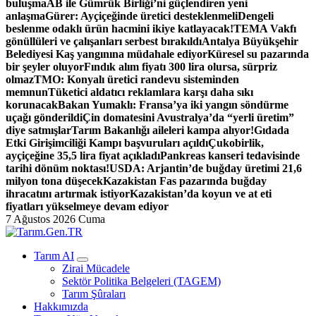
buluşma
AB ile Gümrük Birliği’ni güçlendiren yeni
anlaşma
Gürer: Ayçiçeğinde üretici desteklenmeli
Dengeli
beslenme odaklı ürün hacmini ikiye katlayacak!
TEMA Vakfı
gönüllüleri ve çalışanları serbest bırakıldı
Antalya Büyükşehir
Belediyesi Kaş yangınına müdahale ediyor
Küresel su pazarında
bir şeyler oluyor
Fındık alım fiyatı 300 lira olursa, sürpriz
olmaz
TMO: Konyalı üretici randevu sisteminden
memnun
Tüketici aldatıcı reklamlara karşı daha sıkı
korunacak
Bakan Yumaklı: Fransa’ya iki yangın söndürme
uçağı gönderildi
Çin domatesini Avustralya’da “yerli üretim”
diye satmışlar
Tarım Bakanlığı aileleri kampa alıyor!
Gıdada
Etki Girişimciliği Kampı başvuruları açıldı
Çukobirlik,
ayçiçeğine 35,5 lira fiyat açıkladı
Pankreas kanseri tedavisinde
tarihi dönüm noktası!
USDA: Arjantin’de buğday üretimi 21,6
milyon tona düşecek
Kazakistan Fas pazarında buğday
ihracatını artırmak istiyor
Kazakistan’da koyun ve at eti
fiyatları yükselmeye devam ediyor
7 Ağustos 2026 Cuma
Türk Tarımının İnternetteki Adresi
Tarım AI
Zirai Mücadele
Sektör Politika Belgeleri (TAGEM)
Tarım Şûraları
Hakkımızda