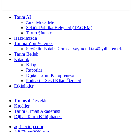
Tarım AI
Zirai Mücadele
Sektör Politika Belgeleri (TAGEM)
Tarım Şûraları
Hakkımızda
Tarıma Yön Verenler
Seyfettin Batal: Tarımsal yayıncılıkta 40 yıllık emek
Tarım Bellek
Kitaplık
Kitap
Raporlar
Dijital Tarım Kütüphanesi
Podcast – Sesli Kitap Özetleri
Etkinlikler
Tarımsal Destekler
Krediler
Tarım Orman Akademisi
Dijital Tarım Kütüphanesi
agrinextup.com
Ali Ekber Yıldırım