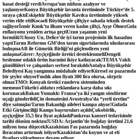
hasat desteği verdi
Avrupa’nın nüfusu azalıyor ve
yaşlanıyor
Konya Büyükşehir lavanta üretiminde Türkiye’de 5.
sıraya çıktı
Eskişehir Büyükşehir Kavılca üretiminde yüksek
verim elde etti
Kocaeli Büyükşehir çiftçiye sahada teknik destek
sağlıyor
İzmir Kınık’ta ilham veren kadın çiftçi, Ayşe Ölmez
Gıda
enflasyonu yeniden artışa geçti
Uzun yaşamın yeni
formülü!
Ulusoy Un, Delice’de iyi tarım projesinin ilk hasadını
yaptı
Tarım Reformu GM’den tarım sigortalarında uluslararası
buluşma
AB ile Gümrük Birliği’ni güçlendiren yeni
anlaşma
Gürer: Ayçiçeğinde üretici desteklenmeli
Dengeli
beslenme odaklı ürün hacmini ikiye katlayacak!
TEMA Vakfı
gönüllüleri ve çalışanları serbest bırakıldı
Antalya Büyükşehir
Belediyesi Kaş yangınına müdahale ediyor
Küresel su pazarında
bir şeyler oluyor
Fındık alım fiyatı 300 lira olursa, sürpriz
olmaz
TMO: Konyalı üretici randevu sisteminden
memnun
Tüketici aldatıcı reklamlara karşı daha sıkı
korunacak
Bakan Yumaklı: Fransa’ya iki yangın söndürme
uçağı gönderildi
Çin domatesini Avustralya’da “yerli üretim”
diye satmışlar
Tarım Bakanlığı aileleri kampa alıyor!
Gıdada
Etki Girişimciliği Kampı başvuruları açıldı
Çukobirlik,
ayçiçeğine 35,5 lira fiyat açıkladı
Pankreas kanseri tedavisinde
tarihi dönüm noktası!
USDA: Arjantin’de buğday üretimi 21,6
milyon tona düşecek
Kazakistan Fas pazarında buğday
ihracatını artırmak istiyor
Kazakistan’da koyun ve at eti
fiyatları yükselmeye devam ediyor