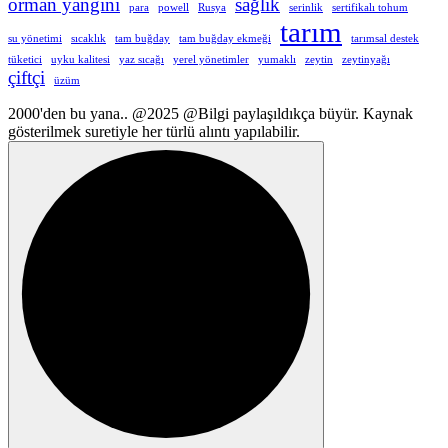
orman yangını
sağlık
para
powell
Rusya
serinlik
sertifikalı tohum
tarım
su yönetimi
sıcaklık
tam buğday
tam buğday ekmeği
tarımsal destek
tüketici
uyku kalitesi
yaz sıcağı
yerel yönetimler
yumaklı
zeytin
zeytinyağı
çiftçi
üzüm
2000'den bu yana.. @2025 @Bilgi paylaşıldıkça büyür. Kaynak
gösterilmek suretiyle her türlü alıntı yapılabilir.