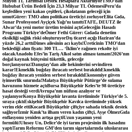
Milyon TL Tarımsal Destek Hesaplara Aktarılıyor
TMO’dan
Hububat Ürün Bedeli İçin 23,3 Milyar TL Ödemesi
Peru’da
keşfedilen yeni kakao çeşitleri, çikolatanın geleceği için
umut
Gürer: TMO alım politikası üreticiyi zorluyor
Elita Gıda,
Sunar Profesyonel Ayçiçek Yağı’nı tanıttı
TAFE, DEUTZ ile
Alwar’da yeni motor üretim tesisini açtı
Geleceğin Hasadı
Programı Türkiye’de
Ömer Fethi Gürer: Gıdada denetim
eksikliği sağlık riski oluşturuyor
Dış ticaret açığı Haziran’da
yüzde 26,2 arttı
Dimes ailesinin acı kaybı!
Üreticinin TMO’dan
beklediği alım fiyatı: 300 TL… ‘İklim’e rağmen rekolte iyi
olacak
Anadolu Efes’in Tariş Alkol satın alması tamam!
2026’nın
doğal kaynak bütçesini tükettik, geleceğe
borçlanıyoruz!
Danıştay’dan aile hekimlerini sevindiren
karar!
Ekmeklik buğday ihracatı serbest bırakıldı
Ekmeklik
buğday ihracatı yeniden serbest bırakıldı
Ekonomiye güven
iyimserlik sınırında!
Malatya Büyükşehir Pütürge’de sulama
havuzunu hizmete açtı
Bursa Büyükşehir Keles’te 98 üreticiye
hasat desteği verdi
Avrupa’nın nüfusu azalıyor ve
yaşlanıyor
Konya Büyükşehir lavanta üretiminde Türkiye’de 5.
sıraya çıktı
Eskişehir Büyükşehir Kavılca üretiminde yüksek
verim elde etti
Kocaeli Büyükşehir çiftçiye sahada teknik destek
sağlıyor
İzmir Kınık’ta ilham veren kadın çiftçi, Ayşe Ölmez
Gıda
enflasyonu yeniden artışa geçti
Uzun yaşamın yeni
formülü!
Ulusoy Un, Delice’de iyi tarım projesinin ilk hasadını
yaptı
Tarım Reformu GM’den tarım sigortalarında uluslararası