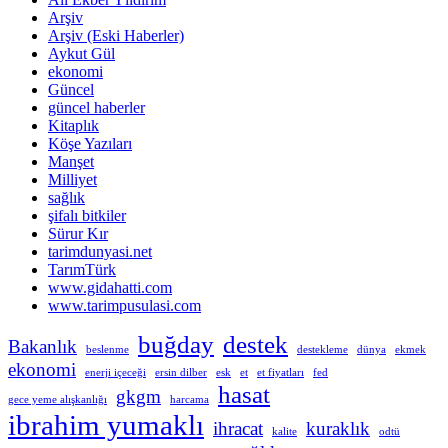
Arşiv
Arşiv (Eski Haberler)
Aykut Gül
ekonomi
Güncel
güncel haberler
Kitaplık
Köşe Yazıları
Manşet
Milliyet
sağlık
şifalı bitkiler
Sürur Kır
tarimdunyasi.net
TarımTürk
www.gidahatti.com
www.tarimpusulasi.com
buğday
destek
Bakanlık
beslenme
destekleme
dünya
ekmek
ekonomi
enerji içeceği
ersin dilber
esk
et
et fiyatları
fed
hasat
gkgm
gece yeme alışkanlığı
harcama
ibrahim yumaklı
ihracat
kuraklık
kalite
odtü