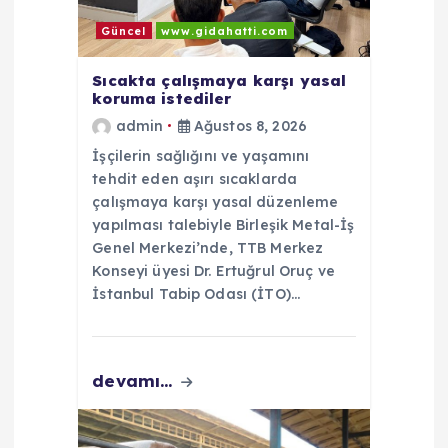
s
Güncel
www.gidahatti.com
i
Sıcakta çalışmaya karşı yasal
koruma istediler
admin
Ağustos 8, 2026
İşçilerin sağlığını ve yaşamını
tehdit eden aşırı sıcaklarda
çalışmaya karşı yasal düzenleme
yapılması talebiyle Birleşik Metal-İş
Genel Merkezi’nde, TTB Merkez
Konseyi üyesi Dr. Ertuğrul Oruç ve
İstanbul Tabip Odası (İTO)…
devamı...