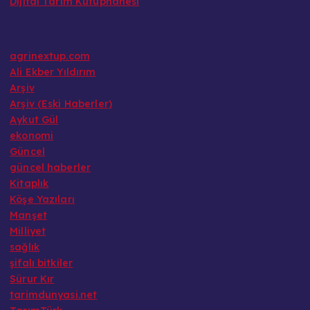
Dijital Tarım Kütüphanesi
agrinextup.com
Ali Ekber Yıldırım
Arşiv
Arşiv (Eski Haberler)
Aykut Gül
ekonomi
Güncel
güncel haberler
Kitaplık
Köşe Yazıları
Manşet
Milliyet
sağlık
şifalı bitkiler
Sürur Kır
tarimdunyasi.net