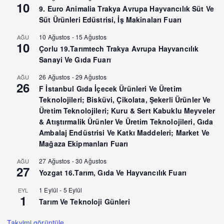
10
9. Euro Animalia Trakya Avrupa Hayvancılık Süt Ve
Süt Ürünleri Edüstrisi, İş Makinaları Fuarı
10 Ağustos
-
15 Ağustos
AĞU
10
Çorlu 19.Tarımtech Trakya Avrupa Hayvancılık
Sanayi Ve Gıda Fuarı
26 Ağustos
-
29 Ağustos
AĞU
26
F İstanbul Gıda İçecek Ürünleri Ve Üretim
Teknolojileri; Bisküvi, Çikolata, Şekerli Ürünler Ve
Üretim Teknolojileri; Kuru & Sert Kabuklu Meyveler
& Atıştırmalik Ürünler Ve Üretim Teknolojileri, Gıda
Ambalaj Endüstrisi Ve Katkı Maddeleri; Market Ve
Mağaza Ekipmanları Fuarı
27 Ağustos
-
30 Ağustos
AĞU
27
Yozgat 16.Tarım, Gıda Ve Hayvancılık Fuarı
1 Eylül
-
5 Eylül
EYL
1
Tarım Ve Teknoloji Günleri
Takvimi görüntüle