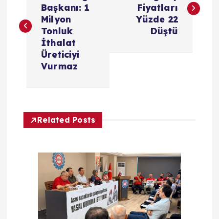
Başkanı: 1
Fiyatları
z
Milyon
Yüzde 22
Tonluk
Düştü
ı
İthalat
Üreticiyi
g
Vurmaz
e
z
Related Posts
i
n
m
e