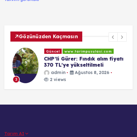
Gözünüzden Kaçmasın
Güncel
www.tarimpusulasi.com
L
CHP’li Gürer: Fındık alım fiyatı
370 TL’ye yükseltilmeli
admin
Ağustos 8, 2026
2 views
3
Tarım AI