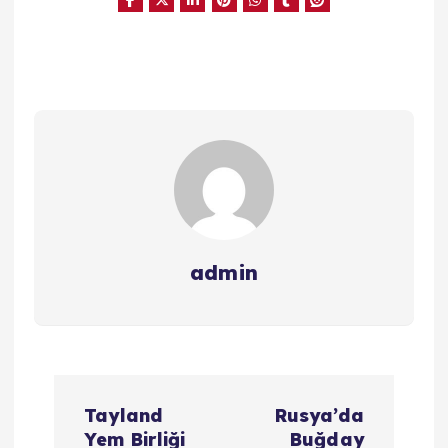
admin
Y
Tayland
Rusya’da
a
Yem Birliği
Buğday