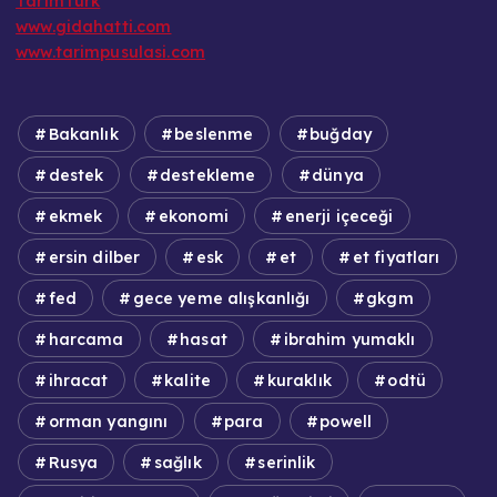
TarımTürk
www.gidahatti.com
www.tarimpusulasi.com
Bakanlık
beslenme
buğday
destek
destekleme
dünya
ekmek
ekonomi
enerji içeceği
ersin dilber
esk
et
et fiyatları
fed
gece yeme alışkanlığı
gkgm
harcama
hasat
ibrahim yumaklı
ihracat
kalite
kuraklık
odtü
orman yangını
para
powell
Rusya
sağlık
serinlik